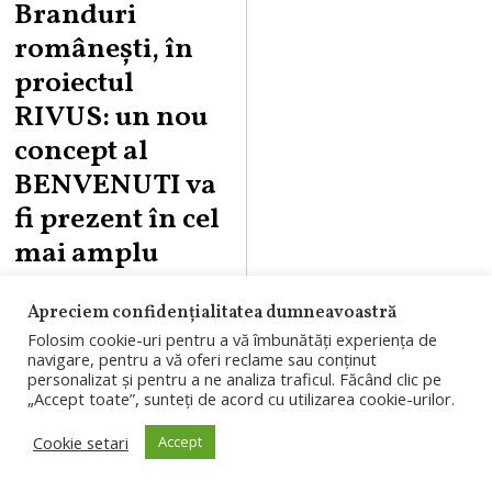
Branduri
românești, în
proiectul
RIVUS: un nou
concept al
BENVENUTI va
fi prezent în cel
mai amplu
proiect de
Apreciem confidențialitatea dumneavoastră
regenerare
Folosim cookie-uri pentru a vă îmbunătăți experiența de
urbană în
navigare, pentru a vă oferi reclame sau conținut
personalizat și pentru a ne analiza traficul. Făcând clic pe
desfășurare din
„Accept toate”, sunteți de acord cu utilizarea cookie-urilor.
țară
Cookie setari
Accept
Cea mai mare