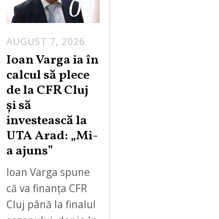
01
AUGUST 7, 2026
Ioan Varga ia în
calcul să plece
de la CFR Cluj
și să
investească la
UTA Arad: „Mi-
a ajuns”
Ioan Varga spune
că va finanța CFR
Cluj până la finalul