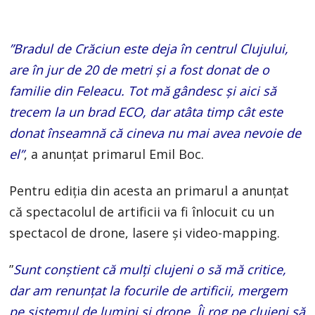
”Bradul de Crăciun este deja în centrul Clujului,
are în jur de 20 de metri și a fost donat de o
familie din Feleacu. Tot mă gândesc și aici să
trecem la un brad ECO, dar atâta timp cât este
donat înseamnă că cineva nu mai avea nevoie de
el”
, a anunțat primarul Emil Boc.
Pentru ediția din acesta an primarul a anunțat
că spectacolul de artificii va fi înlocuit cu un
spectacol de drone, lasere și video-mapping.
”
Sunt conștient că mulți clujeni o să mă critice,
dar am renunțat la focurile de artificii, mergem
pe sistemul de lumini și drone. Îi rog pe clujeni să