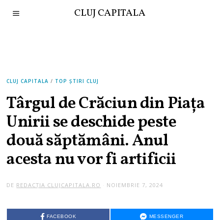
CLUJ CAPITALA
CLUJ CAPITALA
/
TOP ȘTIRI CLUJ
Târgul de Crăciun din Piața
Unirii se deschide peste
două săptămâni. Anul
acesta nu vor fi artificii
DE
REDACȚIA CLUJCAPITALA.RO
NOIEMBRIE 7, 2024
FACEBOOK
MESSENGER