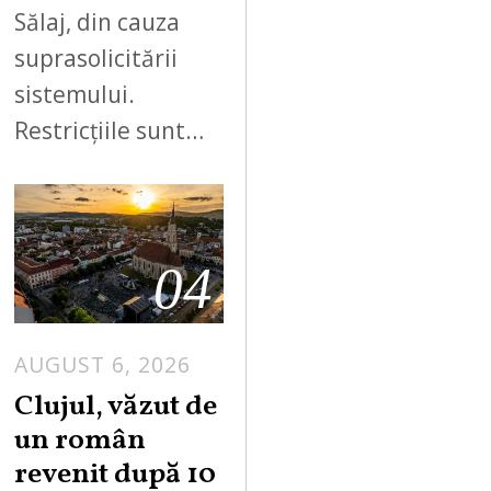
Sălaj, din cauza
suprasolicitării
sistemului.
Restricțiile sunt…
04
AUGUST 6, 2026
Clujul, văzut de
un român
revenit după 10