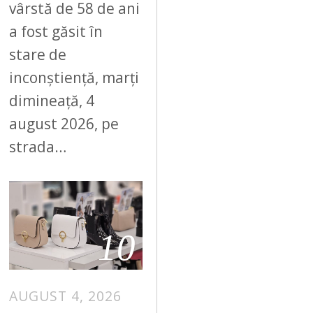
vârstă de 58 de ani
a fost găsit în
stare de
inconștiență, marți
dimineață, 4
august 2026, pe
strada…
10
AUGUST 4, 2026