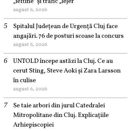
„ieftine” și trafic „lejer”
august 6, 2026
Spitalul Județean de Urgență Cluj face
angajări. 76 de posturi scoase la concurs
august 6, 2026
UNTOLD începe astăzi la Cluj. Ce au
cerut Sting, Steve Aoki și Zara Larsson
în culise
august 6, 2026
Se taie arbori din jurul Catedralei
Mitropolitane din Cluj. Explicațiile
Arhiepiscopiei