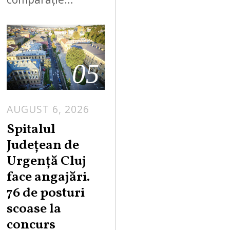
05
AUGUST 6, 2026
Spitalul
Județean de
Urgență Cluj
face angajări.
76 de posturi
scoase la
concurs