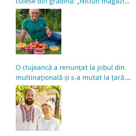
culese din grădină: „Niciun magazin
nu poate oferi această satisfacție”
O clujeancă a renunțat la jobul din
multinațională și s-a mutat la țară.
Acum cultivă legume în grădina
bunicilor