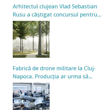
Arhitectul clujean Vlad Sebastian
Rusu a câștigat concursul pentru
transformarea Grădinii Casei
Universitarilor
Fabrică de drone militare la Cluj-
Napoca. Producția ar urma să
înceapă în toamna acestui an