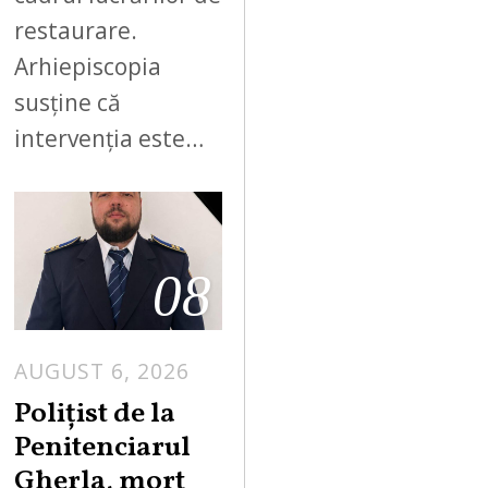
restaurare.
Arhiepiscopia
susține că
intervenția este…
08
AUGUST 6, 2026
Polițist de la
Penitenciarul
Gherla, mort