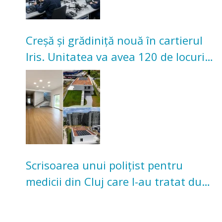
Creșă și grădiniță nouă în cartierul
Iris. Unitatea va avea 120 de locuri
pentru copii
Scrisoarea unui polițist pentru
medicii din Cluj care l-au tratat după
un accident: „Nu m-am simțit un
număr”