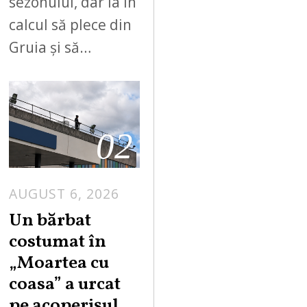
sezonului, dar ia în
calcul să plece din
Gruia și să…
02
AUGUST 6, 2026
Un bărbat
costumat în
„Moartea cu
coasa” a urcat
pe acoperișul