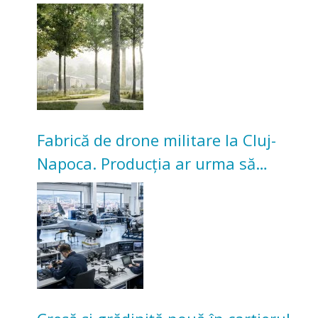
transformarea Grădinii Casei
Universitarilor
Fabrică de drone militare la Cluj-
Napoca. Producția ar urma să
înceapă în toamna acestui an