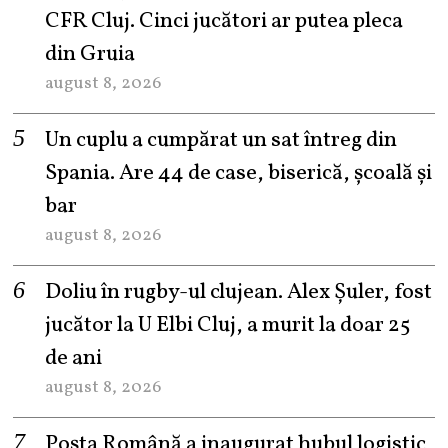
CFR Cluj. Cinci jucători ar putea pleca
din Gruia
august 8, 2026
Un cuplu a cumpărat un sat întreg din
Spania. Are 44 de case, biserică, școală și
bar
august 8, 2026
Doliu în rugby-ul clujean. Alex Șuler, fost
jucător la U Elbi Cluj, a murit la doar 25
de ani
august 8, 2026
Poșta Română a inaugurat hubul logistic