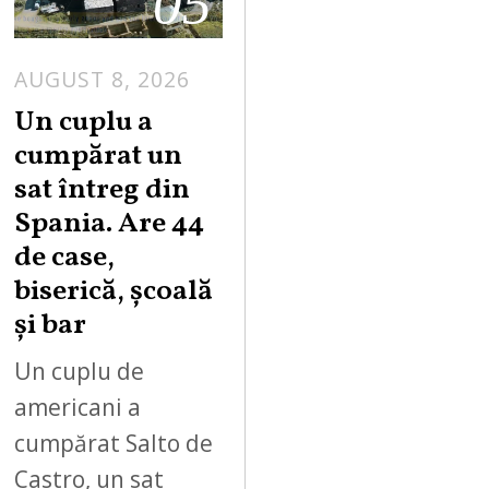
05
AUGUST 8, 2026
Un cuplu a
cumpărat un
sat întreg din
Spania. Are 44
de case,
biserică, școală
și bar
Un cuplu de
americani a
cumpărat Salto de
Castro, un sat