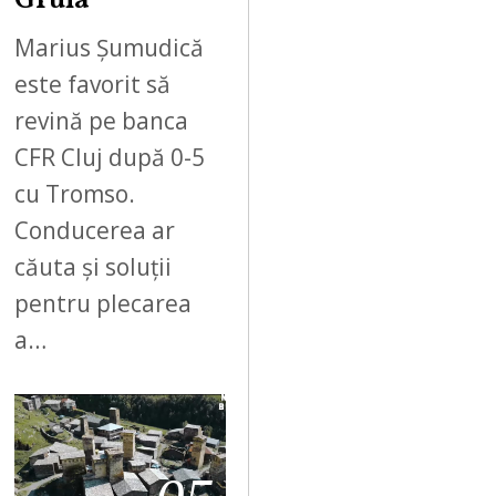
Gruia
Marius Șumudică
este favorit să
revină pe banca
CFR Cluj după 0-5
cu Tromso.
Conducerea ar
căuta și soluții
pentru plecarea
a…