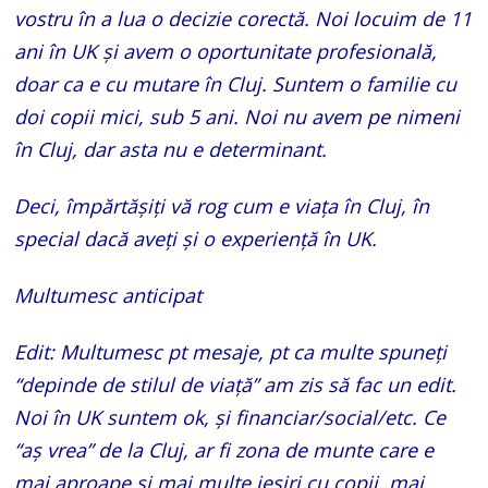
vostru în a lua o decizie corectă. Noi locuim de 11
ani în UK și avem o oportunitate profesională,
doar ca e cu mutare în Cluj. Suntem o familie cu
doi copii mici, sub 5 ani. Noi nu avem pe nimeni
în Cluj, dar asta nu e determinant.
Deci, împărtășiți vă rog cum e viața în Cluj, în
special dacă aveți și o experiență în UK.
Multumesc anticipat
Edit: Multumesc pt mesaje, pt ca multe spuneți
“depinde de stilul de viață” am zis să fac un edit.
Noi în UK suntem ok, și financiar/social/etc. Ce
“aș vrea” de la Cluj, ar fi zona de munte care e
mai aproape și mai multe ieșiri cu copii, mai