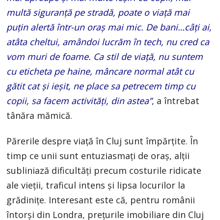
multă siguranță pe stradă, poate o viață mai
puțin alertă într-un oraș mai mic. De bani…câți ai,
atâta cheltui, amândoi lucrăm în tech, nu cred ca
vom muri de foame. Ca stil de viață, nu suntem
cu eticheta pe haine, mâncare normal atât cu
gătit cat și ieșit, ne place sa petrecem timp cu
copii, sa facem activități, din astea”
, a întrebat
tânăra mămică.
Părerile despre viață în Cluj sunt împărțite. În
timp ce unii sunt entuziasmați de oraș, alții
subliniază dificultăți precum costurile ridicate
ale vieții, traficul intens și lipsa locurilor la
grădinițe. Interesant este că, pentru românii
întorși din Londra, prețurile imobiliare din Cluj