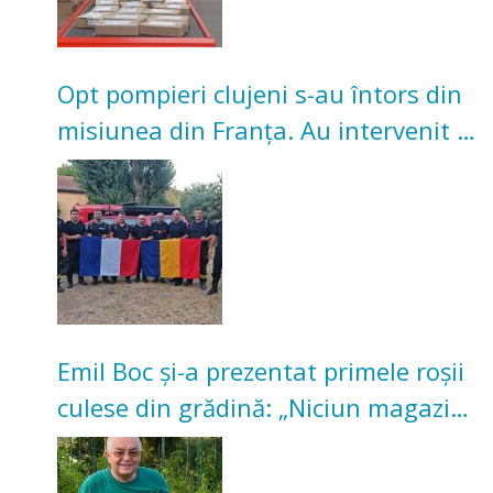
Opt pompieri clujeni s-au întors din
misiunea din Franța. Au intervenit la
incendii de vegetație și pădure
Emil Boc și-a prezentat primele roșii
culese din grădină: „Niciun magazin
nu poate oferi această satisfacție”