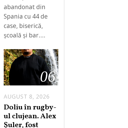
abandonat din
Spania cu 44 de
case, biserică,
școală și bar.…
06
AUGUST 8, 2026
Doliu în rugby-
ul clujean. Alex
Șuler, fost