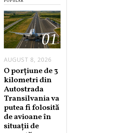
POPULAR
01
AUGUST 8, 2026
A
U
O porțiune de 3
G
kilometri din
U
Autostrada
S
Transilvania va
T
putea fi folosită
8
,
de avioane în
2
situații de
0