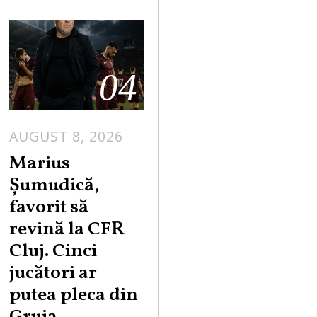
04
AUGUST 8, 2026
Marius
Șumudică,
favorit să
revină la CFR
Cluj. Cinci
jucători ar
putea pleca din