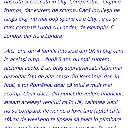
născută și crescută în Cluj. Comparativ… Clujul e
frumos, dar extrem de scump. Dacă locuiești pe
lângă Cluj, nu mai poți spune că e Cluj… e ca și
cum compari Luton cu Londra, de exemplu. E
Londra, dar nu e Londra”
„Aici, una din 4 familii întoarse din UK în Cluj cam
în același timp… după 5 ani, nu mai suntem
niciunul acolo. E un oraș supraevaluat. Puțin mai
dezvoltat față de alte orașe din România, dar, în
final, e tot România, doar că totul e mult mai
scump. Chiar dacă, din punct de vedere financiar,
aveam aceleași venituri ca în UK, calitatea vieții
nu se compară. Pe noi ne-a lovit tare faptul că la
sfârșit de weekend te lipseai să pleci în plimbare
din cauza traficului, nu prea ai ce vizita în zonă,