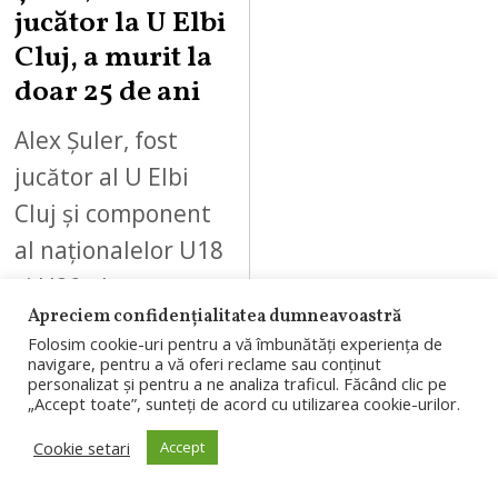
jucător la U Elbi
Cluj, a murit la
doar 25 de ani
Alex Șuler, fost
jucător al U Elbi
Cluj și component
al naționalelor U18
și U20 ale
Apreciem confidențialitatea dumneavoastră
României, a murit
Folosim cookie-uri pentru a vă îmbunătăți experiența de
la doar 25…
navigare, pentru a vă oferi reclame sau conținut
personalizat și pentru a ne analiza traficul. Făcând clic pe
„Accept toate”, sunteți de acord cu utilizarea cookie-urilor.
Cookie setari
Accept