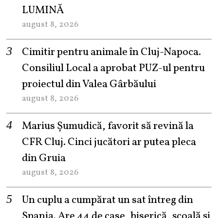
LUMINĂ
august 8, 2026
Cimitir pentru animale în Cluj-Napoca.
Consiliul Local a aprobat PUZ-ul pentru
proiectul din Valea Gârbăului
august 8, 2026
Marius Șumudică, favorit să revină la
CFR Cluj. Cinci jucători ar putea pleca
din Gruia
august 8, 2026
Un cuplu a cumpărat un sat întreg din
Spania. Are 44 de case, biserică, școală și