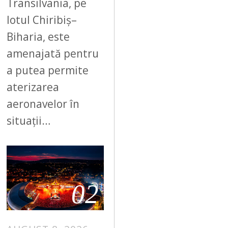
Transilvania, pe
lotul Chiribiș–
Biharia, este
amenajată pentru
a putea permite
aterizarea
aeronavelor în
situații…
02