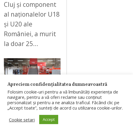
Cluj și component
al naționalelor U18
și U20 ale
României, a murit
la doar 25…
07
Apreciem confidențialitatea dumneavoastră
Folosim cookie-uri pentru a vă îmbunătăți experiența de
navigare, pentru a vă oferi reclame sau conținut
personalizat și pentru a ne analiza traficul. Făcând clic pe
AUGUST 8, 2026
„Accept toate”, sunteți de acord cu utilizarea cookie-urilor.
Poșta Română
Cookie setari
Accept
a inaugurat