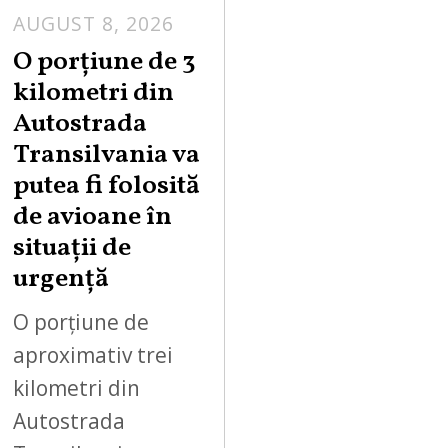
AUGUST 8, 2026
A
U
O porțiune de 3
G
kilometri din
U
Autostrada
S
Transilvania va
T
putea fi folosită
8
,
de avioane în
2
situații de
0
urgență
2
6
O porțiune de
aproximativ trei
kilometri din
Autostrada