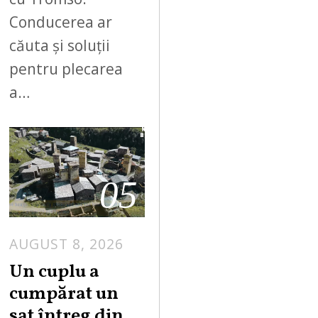
Conducerea ar
căuta și soluții
pentru plecarea
a…
05
AUGUST 8, 2026
Un cuplu a
cumpărat un
sat întreg din