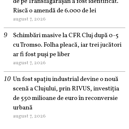
de pe Transfăgărășan a fost identificat.
Riscă o amendă de 6.000 de lei
august 7, 2026
Schimbări masive la CFR Cluj după 0-5
cu Tromso. Folha pleacă, iar trei jucători
ar fi fost puși pe liber
august 7, 2026
Un fost spațiu industrial devine o nouă
scenă a Clujului, prin RIVUS, investiția
de 550 milioane de euro în reconversie
urbană
august 7, 2026