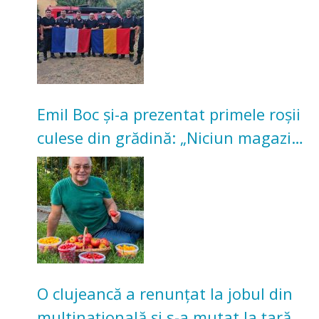
Emil Boc și-a prezentat primele roșii
culese din grădină: „Niciun magazin
nu poate oferi această satisfacție”
O clujeancă a renunțat la jobul din
multinațională și s-a mutat la țară.