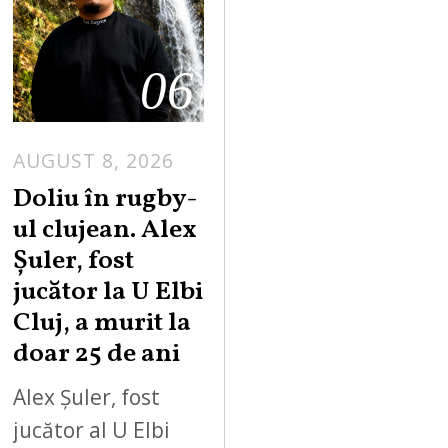
06
AUGUST 8, 2026
Doliu în rugby-
ul clujean. Alex
Șuler, fost
jucător la U Elbi
Cluj, a murit la
doar 25 de ani
Alex Șuler, fost
jucător al U Elbi