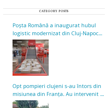
CATEGORY POSTS
Poșta Română a inaugurat hubul
logistic modernizat din Cluj-Napoca.
Investiție de 3 milioane de euro
Opt pompieri clujeni s-au întors din
misiunea din Franța. Au intervenit la
incendii de vegetație și pădure