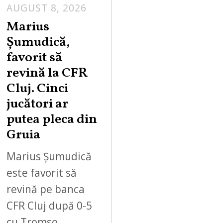
AUGUST 8, 2026
Marius
Șumudică,
favorit să
revină la CFR
Cluj. Cinci
jucători ar
putea pleca din
Gruia
Marius Șumudică
este favorit să
revină pe banca
CFR Cluj după 0-5
cu Tromso.