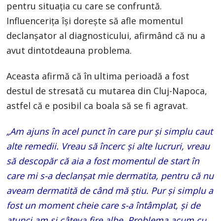
pentru situația cu care se confruntă.
Influencerița își dorește să afle momentul
declanșator al diagnosticului, afirmând că nu a
avut dintotdeauna problema.
Aceasta afirmă că în ultima perioadă a fost
destul de stresată cu mutarea din Cluj-Napoca,
astfel că e posibil ca boala să se fi agravat.
„Am ajuns în acel punct în care pur și simplu caut
alte remedii. Vreau să încerc și alte lucruri, vreau
să descopăr că aia a fost momentul de start în
care mi s-a declanșat mie dermatita, pentru că nu
aveam dermatită de când mă știu. Pur și simplu a
fost un moment cheie care s-a întâmplat, și de
atunci am și câteva fire albe. Problema acum cu