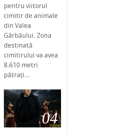
pentru viitorul
cimitir de animale
din Valea
Gârbăului. Zona
destinată
cimitirului va avea
8.610 metri
pătrați…
04