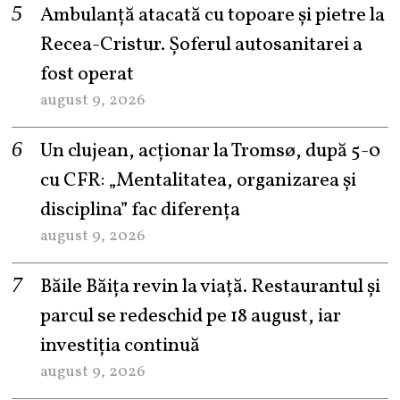
Ambulanță atacată cu topoare și pietre la
Recea-Cristur. Șoferul autosanitarei a
fost operat
august 9, 2026
Un clujean, acționar la Tromsø, după 5-0
cu CFR: „Mentalitatea, organizarea și
disciplina” fac diferența
august 9, 2026
Băile Băița revin la viață. Restaurantul și
parcul se redeschid pe 18 august, iar
investiția continuă
august 9, 2026