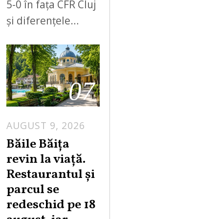
5-0 în fața CFR Cluj
și diferențele…
07
AUGUST 9, 2026
A
U
Băile Băița
G
revin la viață.
U
Restaurantul și
S
parcul se
T
redeschid pe 18
9
,