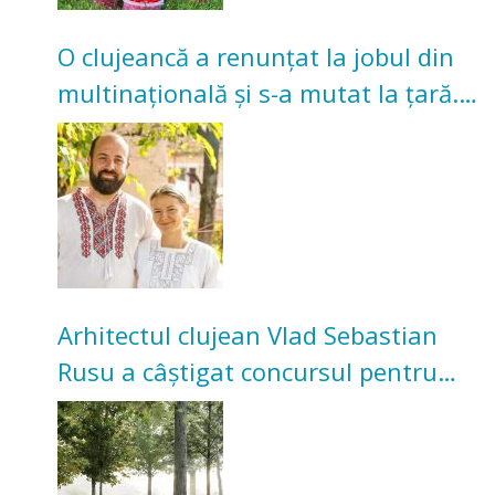
O clujeancă a renunțat la jobul din
multinațională și s-a mutat la țară.
Acum cultivă legume în grădina
bunicilor
Arhitectul clujean Vlad Sebastian
Rusu a câștigat concursul pentru
transformarea Grădinii Casei
Universitarilor