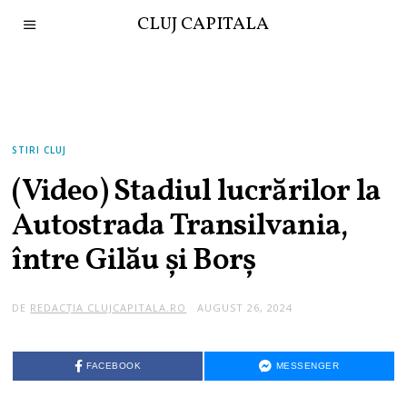
CLUJ CAPITALA
STIRI CLUJ
(Video) Stadiul lucrărilor la
Autostrada Transilvania,
între Gilău și Borș
DE
REDACȚIA CLUJCAPITALA.RO
AUGUST 26, 2024
FACEBOOK
MESSENGER