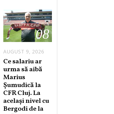
08
AUGUST 9, 2026
Ce salariu ar
urma să aibă
Marius
Șumudică la
CFR Cluj. La
același nivel cu
Bergodi de la