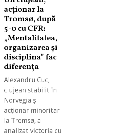
Un clujean,
acționar la
Tromsø, după
5-0 cu CFR:
„Mentalitatea,
organizarea și
disciplina” fac
diferența
Alexandru Cuc,
clujean stabilit în
Norvegia și
acționar minoritar
la Tromsø, a
analizat victoria cu