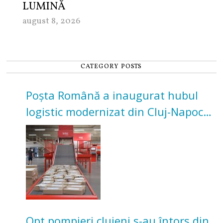
LUMINĂ
august 8, 2026
CATEGORY POSTS
Poșta Română a inaugurat hubul
logistic modernizat din Cluj-Napoca.
Investiție de 3 milioane de euro
Opt pompieri clujeni s-au întors din