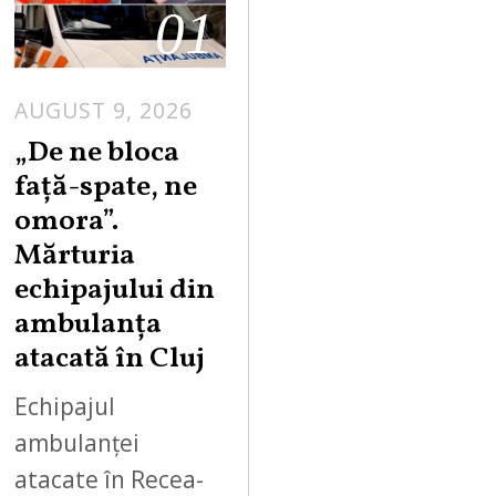
01
AUGUST 9, 2026
„De ne bloca
față-spate, ne
omora”.
Mărturia
echipajului din
ambulanța
atacată în Cluj
Echipajul
ambulanței
atacate în Recea-