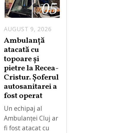
05
AUGUST 9, 2026
Ambulanță
atacată cu
topoare și
pietre la Recea-
Cristur. Șoferul
autosanitarei a
fost operat
Un echipaj al
Ambulanței Cluj ar
fi fost atacat cu