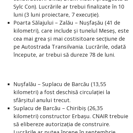
Sylc Con). Lucrările ar trebui finalizate în 10
luni (3 luni proiectare, 7 execuție).
Poarta Sălajului – Zalău – Nușfașău (41 de
kilometri), care include și tunelul Meseș, este
cea mai grea și mai costisitoare secțiune de
pe Autostrada Transilvania. Lucrările, odată
începute, ar trebui să dureze 78 de luni.
Nușfalău – Suplacu de Barcău (13,55
kilometri) a fost deschisă circulației la
sfârșitul anului trecut.
Suplacu de Barcău – Chiribiș (26,35
kilometri) constructor Erbașu. CNAIR trebuie
să elibereze autorizația de construire.
Lucrările ar putea începe în septembrie.