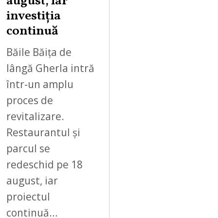
august, iar
2
investiția
0
continuă
2
6
Băile Băița de
lângă Gherla intră
într-un amplu
proces de
revitalizare.
Restaurantul și
parcul se
redeschid pe 18
august, iar
proiectul
continuă…