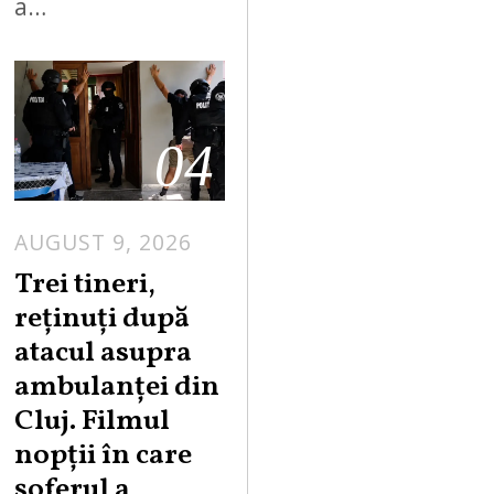
a…
04
AUGUST 9, 2026
Trei tineri,
reținuți după
atacul asupra
ambulanței din
Cluj. Filmul
nopții în care
șoferul a