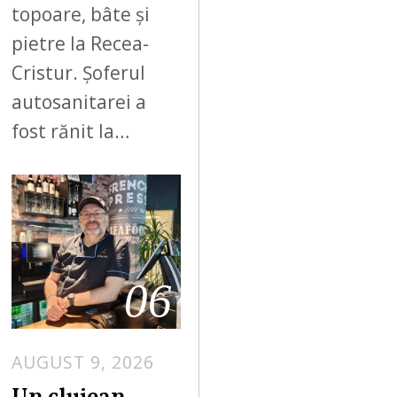
topoare, bâte și
pietre la Recea-
Cristur. Șoferul
autosanitarei a
fost rănit la…
06
AUGUST 9, 2026