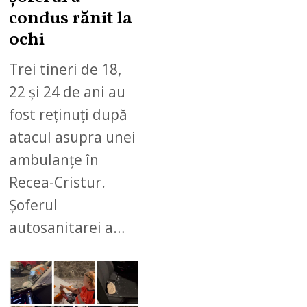
condus rănit la
ochi
Trei tineri de 18,
22 și 24 de ani au
fost reținuți după
atacul asupra unei
ambulanțe în
Recea-Cristur.
Șoferul
autosanitarei a…