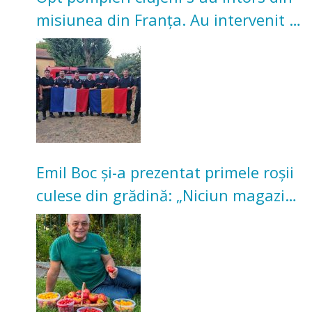
misiunea din Franța. Au intervenit la
incendii de vegetație și pădure
Emil Boc și-a prezentat primele roșii
culese din grădină: „Niciun magazin
nu poate oferi această satisfacție”