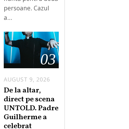
persoane. Cazul
a…
03
AUGUST 9, 2026
De la altar,
direct pe scena
UNTOLD. Padre
Guilherme a
celebrat