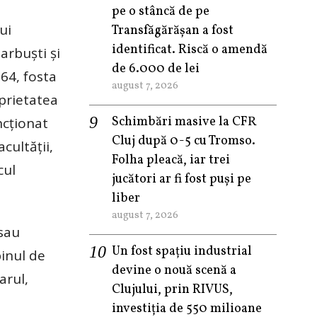
pe o stâncă de pe
ui
Transfăgărășan a fost
identificat. Riscă o amendă
arbuşti şi
de 6.000 de lei
64, fosta
august 7, 2026
oprietatea
Schimbări masive la CFR
ncţionat
Cluj după 0-5 cu Tromso.
cultăţii,
Folha pleacă, iar trei
cul
jucători ar fi fost puși pe
liber
august 7, 2026
 sau
Un fost spațiu industrial
pinul de
devine o nouă scenă a
arul,
Clujului, prin RIVUS,
investiția de 550 milioane