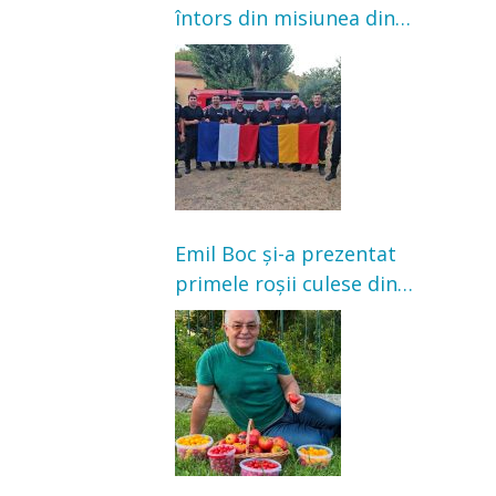
întors din misiunea din
Franța. Au intervenit la
incendii de vegetație și
pădure
Emil Boc și-a prezentat
primele roșii culese din
grădină: „Niciun magazin
nu poate oferi această
satisfacție”