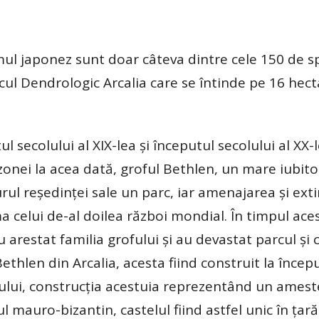
mul japonez sunt doar câteva dintre cele 150 de sp
rcul Dendrologic Arcalia care se întinde pe 16 hect
l secolului al XIX-lea şi începutul secolului al XX-
zonei la acea dată, groful Bethlen, un mare iubito
rul reşedinţei sale un parc, iar amenajarea şi ext
a celui de-al doilea război mondial. În timpul ace
 arestat familia grofului şi au devastat parcul şi c
ethlen din Arcalia, acesta fiind construit la încep
rofului, construcţia acestuia reprezentând un ames
ul mauro-bizantin, castelul fiind astfel unic în ţară