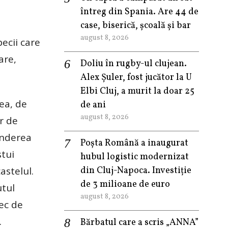
întreg din Spania. Are 44 de
case, biserică, școală și bar
august 8, 2026
ecii care
are,
Doliu în rugby-ul clujean.
Alex Șuler, fost jucător la U
Elbi Cluj, a murit la doar 25
lea, de
de ani
august 8, 2026
r de
inderea
Poșta Română a inaugurat
stui
hubul logistic modernizat
astelul.
din Cluj-Napoca. Investiție
de 3 milioane de euro
utul
august 8, 2026
tec de
.
Bărbatul care a scris „ANNA”