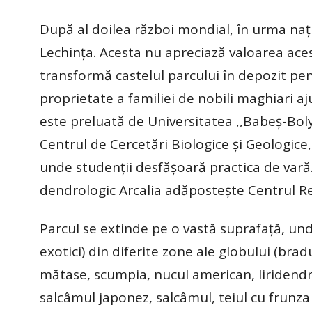
După al doilea război mondial, în urma naţi
Lechinţa. Acesta nu apreciază valoarea aces
transformă castelul parcului în depozit pen
proprietate a familiei de nobili maghiari aj
este preluată de Universitatea ,,Babeş-Boly
Centrul de Cercetări Biologice şi Geologice, 
unde studenţii desfăşoară practica de vară. 
dendrologic Arcalia adăposteşte Centrul Re
Parcul se extinde pe o vastă suprafaţă, und
exotici) din diferite zone ale globului (bra
mătase, scumpia, nucul american, liridendro
salcâmul japonez, salcâmul, teiul cu frunza 