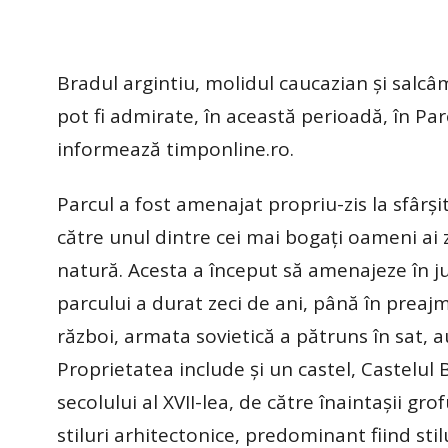
Bradul argintiu, molidul caucazian și salcâ
pot fi admirate, în această perioadă, în Pa
informează timponline.ro.
Parcul a fost amenajat propriu-zis la sfârşitu
către unul dintre cei mai bogaţi oameni ai 
natură. Acesta a început să amenajeze în ju
parcului a durat zeci de ani, până în preajm
război, armata sovietică a pătruns în sat, au
Proprietatea include şi un castel, Castelul B
secolului al XVII-lea, de către înaintaşii g
stiluri arhitectonice, predominant fiind stil