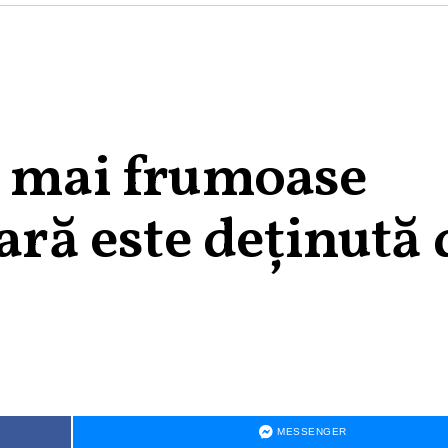
e mai frumoase
țară este deținută 
MESSENGER