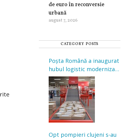
de euro în reconversie
urbană
august 7, 2026
CATEGORY POSTS
Poșta Română a inaugurat
hubul logistic modernizat
din Cluj-Napoca. Investiție
de 3 milioane de euro
rite
Opt pompieri clujeni s-au