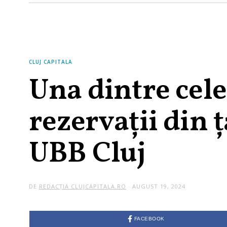
CLUJ CAPITALA
Una dintre cel
rezervații din 
UBB Cluj
DE
REDACȚIA CLUJCAPITALA.RO
AUGUST 19, 2024
FACEBOOK