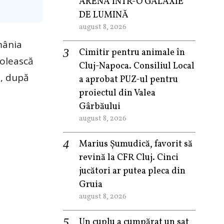
ARENA ÎNTR-O GALAXIE
DE LUMINĂ
august 8, 2026
mânia
Cimitir pentru animale în
colească
Cluj-Napoca. Consiliul Local
a, după
a aprobat PUZ-ul pentru
proiectul din Valea
Gârbăului
august 8, 2026
Marius Șumudică, favorit să
revină la CFR Cluj. Cinci
jucători ar putea pleca din
Gruia
august 8, 2026
Un cuplu a cumpărat un sat