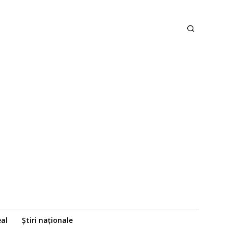
eal
Știri naționale