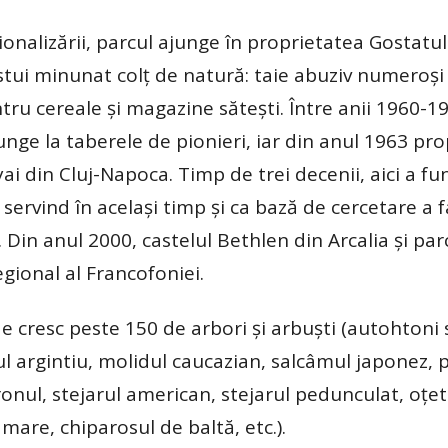
onalizării, parcul ajunge în proprietatea Gostatul
tui minunat colţ de natură: taie abuziv numeroşi 
tru cereale şi magazine săteşti. Între anii 1960-19
unge la taberele de pionieri, iar din anul 1963 pr
ai din Cluj-Napoca. Timp de trei decenii, aici a fu
servind în acelaşi timp şi ca bază de cercetare a fa
Din anul 2000, castelul Bethlen din Arcalia şi par
gional al Francofoniei.
e cresc peste 150 de arbori şi arbuşti (autohtoni
dul argintiu, molidul caucazian, salcâmul japonez, 
nul, stejarul american, stejarul pedunculat, oţet
mare, chiparosul de baltă, etc.).