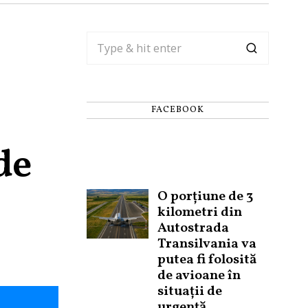
FACEBOOK
de
O porțiune de 3
kilometri din
Autostrada
Transilvania va
putea fi folosită
de avioane în
situații de
urgență