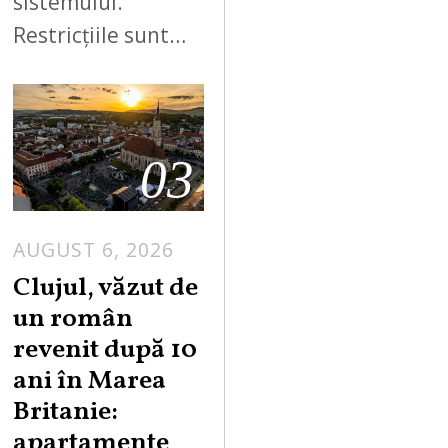
sistemului.
Restricțiile sunt…
03
AUGUST 6, 2026
Clujul, văzut de
un român
revenit după 10
ani în Marea
Britanie:
apartamente