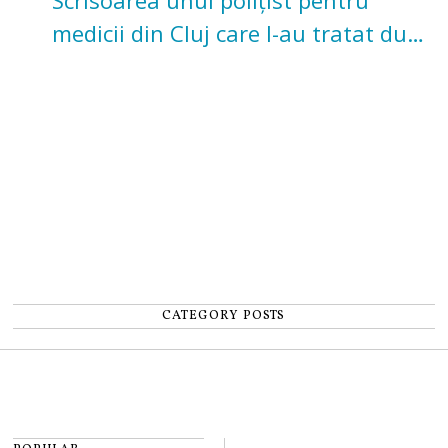
medicii din Cluj care l-au tratat după
un accident: „Nu m-am simțit un
număr”
CATEGORY POSTS