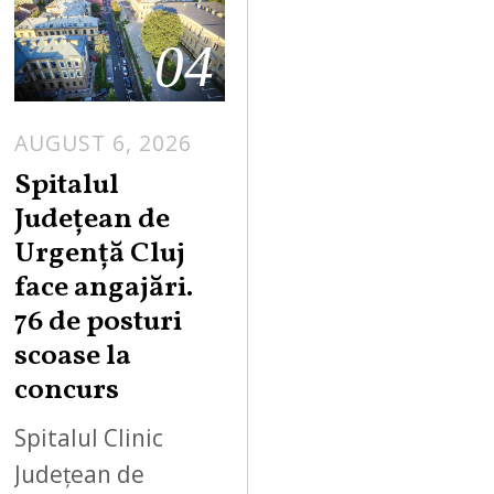
04
AUGUST 6, 2026
Spitalul
Județean de
Urgență Cluj
face angajări.
76 de posturi
scoase la
concurs
Spitalul Clinic
Județean de