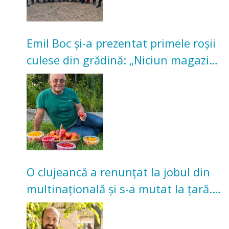
Emil Boc și-a prezentat primele roșii
culese din grădină: „Niciun magazin
nu poate oferi această satisfacție”
O clujeancă a renunțat la jobul din
multinațională și s-a mutat la țară.
Acum cultivă legume în grădina
bunicilor