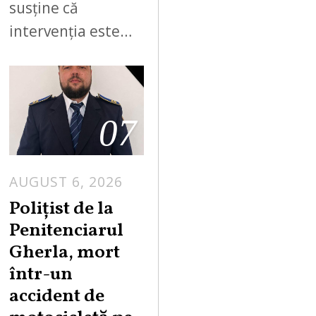
susține că
intervenția este…
07
AUGUST 6, 2026
Polițist de la
Penitenciarul
Gherla, mort
într-un
accident de