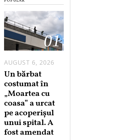
POPULAR
01
AUGUST 6, 2026
Un bărbat
costumat în
„Moartea cu
coasa” a urcat
pe acoperișul
unui spital. A
fost amendat