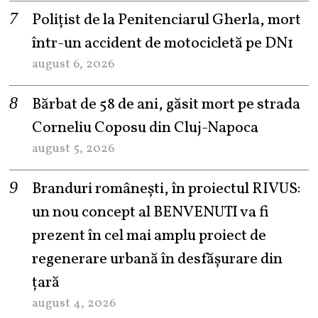
Polițist de la Penitenciarul Gherla, mort
într-un accident de motocicletă pe DN1
august 6, 2026
Bărbat de 58 de ani, găsit mort pe strada
Corneliu Coposu din Cluj-Napoca
august 5, 2026
Branduri românești, în proiectul RIVUS:
un nou concept al BENVENUTI va fi
prezent în cel mai amplu proiect de
regenerare urbană în desfășurare din
țară
august 4, 2026