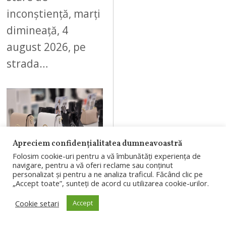
inconștiență, marți
dimineață, 4
august 2026, pe
strada…
09
Apreciem confidențialitatea dumneavoastră
Folosim cookie-uri pentru a vă îmbunătăți experiența de
navigare, pentru a vă oferi reclame sau conținut
AUGUST 4, 2026
personalizat și pentru a ne analiza traficul. Făcând clic pe
„Accept toate”, sunteți de acord cu utilizarea cookie-urilor.
Branduri
românești, în
Cookie setari
Accept
proiectul