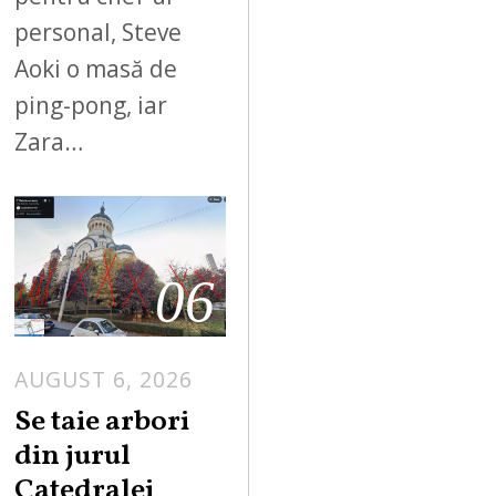
personal, Steve
Aoki o masă de
ping-pong, iar
Zara…
06
AUGUST 6, 2026
Se taie arbori
din jurul
Catedralei