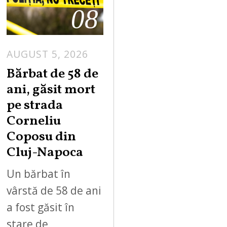
08
AUGUST 5, 2026
Bărbat de 58 de
ani, găsit mort
pe strada
Corneliu
Coposu din
Cluj-Napoca
Un bărbat în
vârstă de 58 de ani
a fost găsit în
stare de