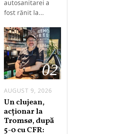
autosanitarei a
fost rănit la…
02
AUGUST 9, 2026
Un clujean,
acționar la
Tromsø, după
5-0 cu CFR: