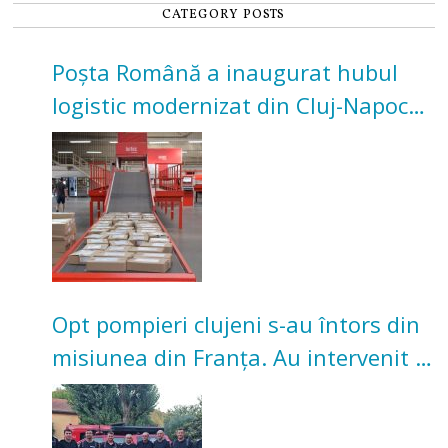
CATEGORY POSTS
Poșta Română a inaugurat hubul
logistic modernizat din Cluj-Napoca.
Investiție de 3 milioane de euro
Opt pompieri clujeni s-au întors din
misiunea din Franța. Au intervenit la
incendii de vegetație și pădure