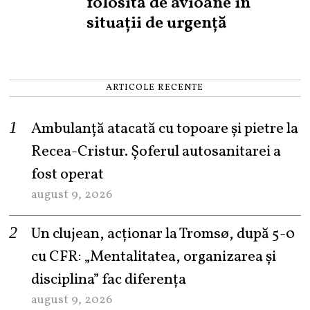
folosită de avioane în
situații de urgență
ARTICOLE RECENTE
Ambulanță atacată cu topoare și pietre la
Recea-Cristur. Șoferul autosanitarei a
fost operat
august 9, 2026
Un clujean, acționar la Tromsø, după 5-0
cu CFR: „Mentalitatea, organizarea și
disciplina” fac diferența
august 9, 2026