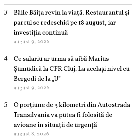
Băile Băița revin la viață. Restaurantul și
parcul se redeschid pe 18 august, iar
investiția continuă
august 9, 2026
Ce salariu ar urma să aibă Marius
Șumudică la CFR Cluj. La același nivel cu
Bergodi de la „U”
august 9, 2026
O porțiune de 3 kilometri din Autostrada
Transilvania va putea fi folosită de
avioane în situații de urgență
august 8, 2026