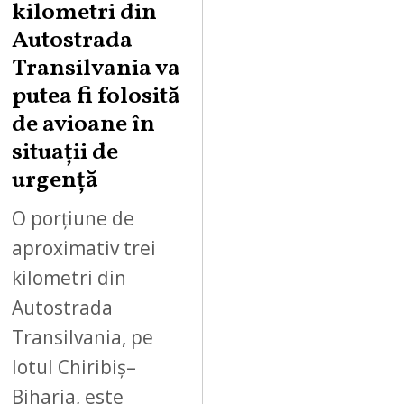
kilometri din
U
Autostrada
S
Transilvania va
T
putea fi folosită
8
,
de avioane în
2
situații de
0
urgență
2
6
O porțiune de
aproximativ trei
kilometri din
Autostrada
Transilvania, pe
lotul Chiribiș–
Biharia, este