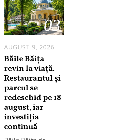
03
AUGUST 9, 2026
A
U
Băile Băița
G
revin la viață.
U
Restaurantul și
S
parcul se
T
redeschid pe 18
9
,
august, iar
2
investiția
0
continuă
2
6