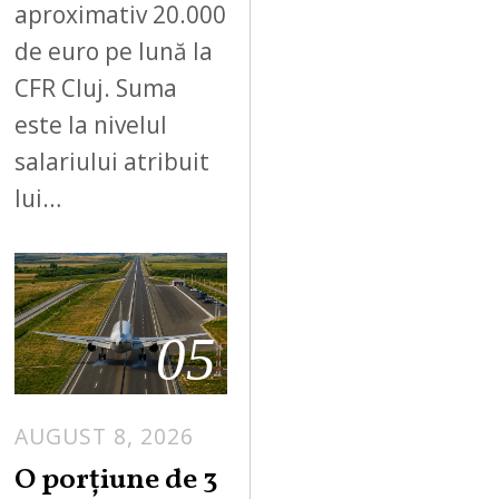
aproximativ 20.000
de euro pe lună la
CFR Cluj. Suma
este la nivelul
salariului atribuit
lui…
05
AUGUST 8, 2026
A
U
O porțiune de 3
G