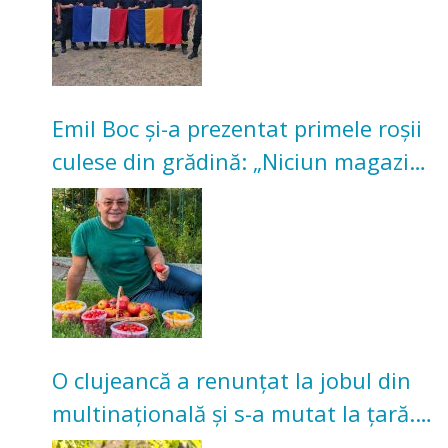
Emil Boc și-a prezentat primele roșii
culese din grădină: „Niciun magazin
nu poate oferi această satisfacție”
O clujeancă a renunțat la jobul din
multinațională și s-a mutat la țară.
Acum cultivă legume în grădina