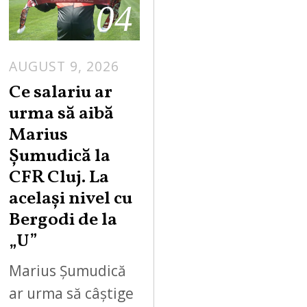
04
AUGUST 9, 2026
Ce salariu ar
urma să aibă
Marius
Șumudică la
CFR Cluj. La
același nivel cu
Bergodi de la
„U”
Marius Șumudică
ar urma să câștige