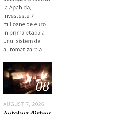
la Apahida,
investește 7
milioane de euro
în prima etapă a
unui sistem de
automatizare a…
08
AUGUST 7, 2026
Autobuz distrus