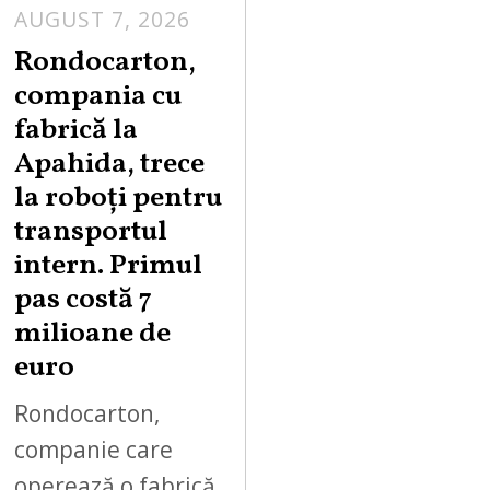
AUGUST 7, 2026
A
U
Rondocarton,
G
compania cu
U
fabrică la
S
Apahida, trece
T
la roboți pentru
7
,
transportul
2
intern. Primul
0
pas costă 7
2
milioane de
6
euro
Rondocarton,
companie care
operează o fabrică