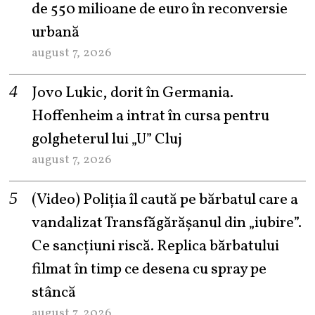
de 550 milioane de euro în reconversie
urbană
august 7, 2026
Jovo Lukic, dorit în Germania.
Hoffenheim a intrat în cursa pentru
golgheterul lui „U” Cluj
august 7, 2026
(Video) Poliția îl caută pe bărbatul care a
vandalizat Transfăgărășanul din „iubire”.
Ce sancțiuni riscă. Replica bărbatului
filmat în timp ce desena cu spray pe
stâncă
august 7, 2026