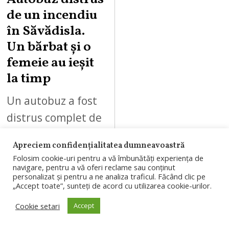
de un incendiu
în Săvădisla.
Un bărbat și o
femeie au ieșit
la timp
Un autobuz a fost
distrus complet de
un incendiu
Apreciem confidențialitatea dumneavoastră
izbucnit în
Folosim cookie-uri pentru a vă îmbunătăți experiența de
Săvădisla. Un
navigare, pentru a vă oferi reclame sau conținut
personalizat și pentru a ne analiza traficul. Făcând clic pe
bărbat și o femeie
„Accept toate”, sunteți de acord cu utilizarea cookie-urilor.
au reușit să se
Cookie setari
Accept
autoevacueze…