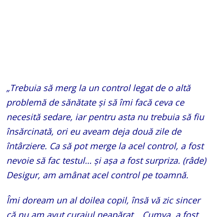
„Trebuia să merg la un control legat de o altă
problemă de sănătate și să îmi facă ceva ce
necesită sedare, iar pentru asta nu trebuia să fiu
însărcinată, ori eu aveam deja două zile de
întârziere. Ca să pot merge la acel control, a fost
nevoie să fac testul… și așa a fost surpriza. (râde)
Desigur, am amânat acel control pe toamnă.
Îmi doream un al doilea copil, însă vă zic sincer
că nu am avut curajul neapărat… Cumva, a fost