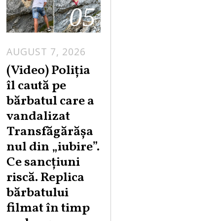
05
AUGUST 7, 2026
A
U
(Video) Poliția
G
îl caută pe
U
bărbatul care a
S
vandalizat
T
Transfăgărășa
7
,
nul din „iubire”.
2
Ce sancțiuni
0
riscă. Replica
2
bărbatului
6
filmat în timp