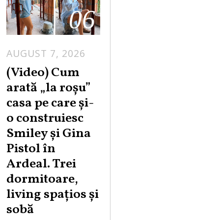
06
AUGUST 7, 2026
(Video) Cum
arată „la roşu”
casa pe care şi-
o construiesc
Smiley şi Gina
Pistol în
Ardeal. Trei
dormitoare,
living spațios și
sobă