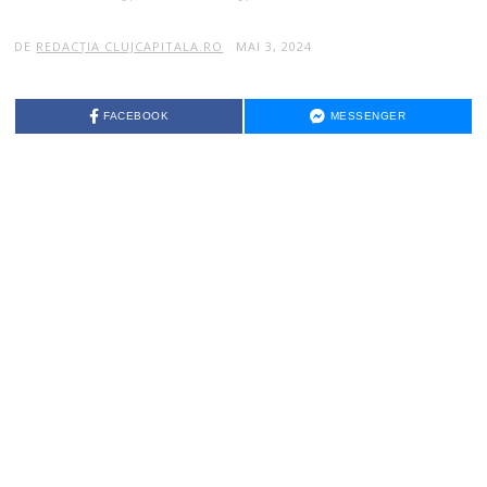
DE
REDACȚIA CLUJCAPITALA.RO
MAI 3, 2024
FACEBOOK
MESSENGER