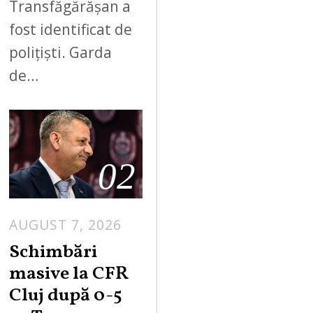
Transfăgărășan a
fost identificat de
polițiști. Garda
de…
02
AUGUST 7, 2026
Schimbări
masive la CFR
Cluj după 0-5