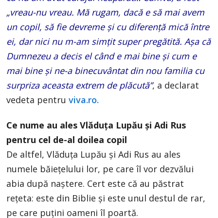
„vreau-nu vreau. Mă rugam, dacă e să mai avem
un copil, să fie devreme și cu diferență mică între
ei, dar nici nu m-am simțit super pregătită. Așa că
Dumnezeu a decis el când e mai bine și cum e
mai bine și ne-a binecuvântat din nou familia cu
surpriza aceasta extrem de plăcută”
, a declarat
vedeta pentru
viva.ro.
Ce nume au ales Vlăduța Lupău și Adi Rus
pentru cel de-al doilea copil
De altfel, Vlăduța Lupău și Adi Rus au ales
numele băiețelului lor, pe care îl vor dezvălui
abia după naștere. Cert este că au păstrat
rețeta: este din Biblie și este unul destul de rar,
pe care puțini oameni îl poartă.