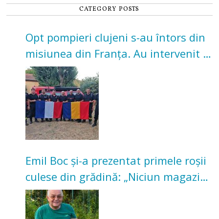
CATEGORY POSTS
Opt pompieri clujeni s-au întors din
misiunea din Franța. Au intervenit la
incendii de vegetație și pădure
Emil Boc și-a prezentat primele roșii
culese din grădină: „Niciun magazin
nu poate oferi această satisfacție”