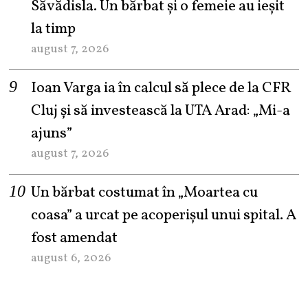
Săvădisla. Un bărbat și o femeie au ieșit
la timp
august 7, 2026
Ioan Varga ia în calcul să plece de la CFR
Cluj și să investească la UTA Arad: „Mi-a
ajuns”
august 7, 2026
Un bărbat costumat în „Moartea cu
coasa” a urcat pe acoperișul unui spital. A
fost amendat
august 6, 2026