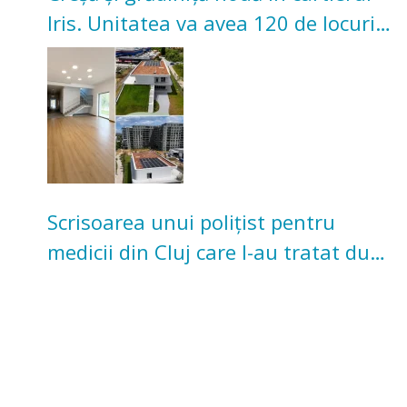
Iris. Unitatea va avea 120 de locuri
pentru copii
Scrisoarea unui polițist pentru
medicii din Cluj care l-au tratat după
un accident: „Nu m-am simțit un
număr”