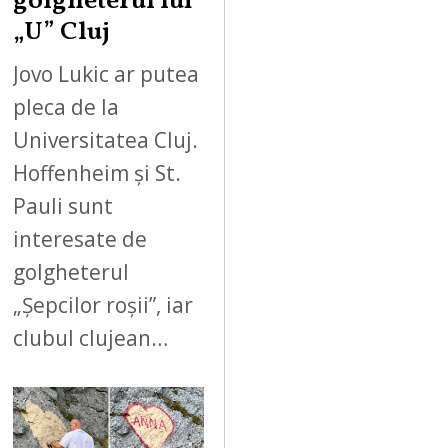
golgheterul lui
„U” Cluj
Jovo Lukic ar putea
pleca de la
Universitatea Cluj.
Hoffenheim și St.
Pauli sunt
interesate de
golgheterul
„Șepcilor roșii”, iar
clubul clujean…