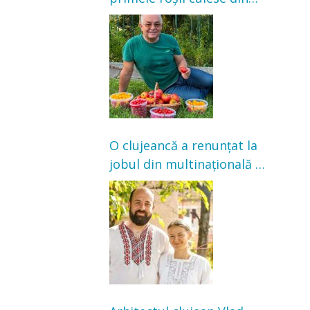
grădină: „Niciun magazin
nu poate oferi această
satisfacție”
O clujeancă a renunțat la
jobul din multinațională și
s-a mutat la țară. Acum
cultivă legume în grădina
bunicilor