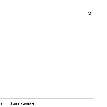
eal
Știri naționale