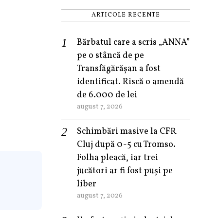
ARTICOLE RECENTE
Bărbatul care a scris „ANNA”
pe o stâncă de pe
Transfăgărășan a fost
identificat. Riscă o amendă
de 6.000 de lei
august 7, 2026
Schimbări masive la CFR
Cluj după 0-5 cu Tromso.
Folha pleacă, iar trei
jucători ar fi fost puși pe
liber
august 7, 2026