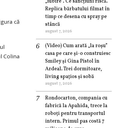
„iubire”. Ce sancțiuni riscă.
Replica bărbatului filmat în
timp ce desena cu spray pe
igura că
stâncă
august 7, 2026
(Video) Cum arată „la roşu”
ul
casa pe care şi-o construiesc
l Colina
Smiley şi Gina Pistol în
Ardeal. Trei dormitoare,
living spațios și sobă
august 7, 2026
Rondocarton, compania cu
fabrică la Apahida, trece la
roboți pentru transportul
intern. Primul pas costă 7