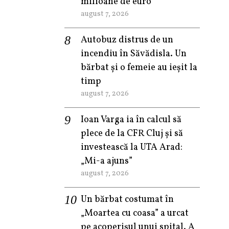
milioane de euro
august 7, 2026
Autobuz distrus de un
incendiu în Săvădisla. Un
bărbat și o femeie au ieșit la
timp
august 7, 2026
Ioan Varga ia în calcul să
plece de la CFR Cluj și să
investească la UTA Arad:
„Mi-a ajuns”
august 7, 2026
Un bărbat costumat în
„Moartea cu coasa” a urcat
pe acoperișul unui spital. A