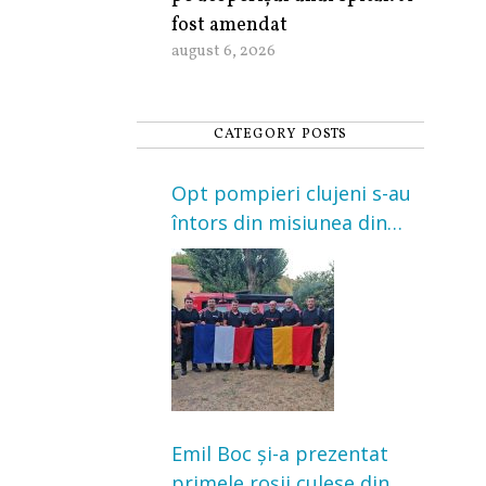
fost amendat
august 6, 2026
CATEGORY POSTS
Opt pompieri clujeni s-au
întors din misiunea din
Franța. Au intervenit la
incendii de vegetație și
pădure
Emil Boc și-a prezentat
primele roșii culese din