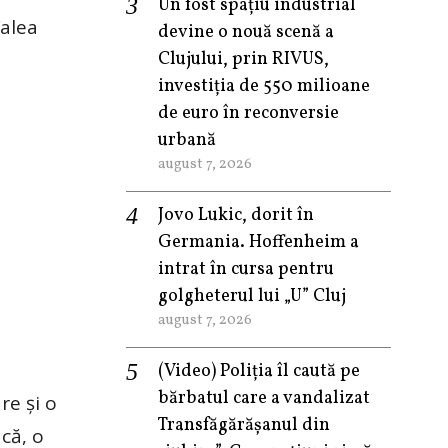
Un fost spațiu industrial
Valea
devine o nouă scenă a
Clujului, prin RIVUS,
investiția de 550 milioane
de euro în reconversie
urbană
august 7, 2026
Jovo Lukic, dorit în
Germania. Hoffenheim a
intrat în cursa pentru
golgheterul lui „U” Cluj
august 7, 2026
(Video) Poliția îl caută pe
bărbatul care a vandalizat
re și o
Transfăgărășanul din
că, o