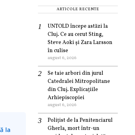
ARTICOLE RECENTE
UNTOLD începe astăzi la
Cluj. Ce au cerut Sting,
Steve Aoki și Zara Larsson
în culise
august 6, 2026
Se taie arbori din jurul
Catedralei Mitropolitane
din Cluj. Explicațiile
Arhiepiscopiei
august 6, 2026
Polițist de la Penitenciarul
Gherla, mort într-un