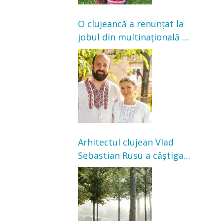
O clujeancă a renunțat la
jobul din multinațională și
s-a mutat la țară. Acum
cultivă legume în grădina
bunicilor
Arhitectul clujean Vlad
Sebastian Rusu a câștigat
concursul pentru
transformarea Grădinii
Casei Universitarilor