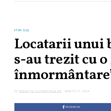
STIRI CLUJ
Locatarii unui 
s-au trezit cu o
înmormântare” 
DE
REDACȚIA CLUJCAPITALA.RO
MARTIE 21, 2024
FACEBOOK