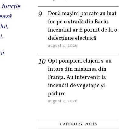
 funcție
Două mașini parcate au luat
tează
foc pe o stradă din Baciu.
lui,
Incendiul ar fi pornit de la o
i.
defecțiune electrică
august 4, 2026
ii
Opt pompieri clujeni s-au
întors din misiunea din
Franța. Au intervenit la
incendii de vegetație și
pădure
august 4, 2026
CATEGORY POSTS