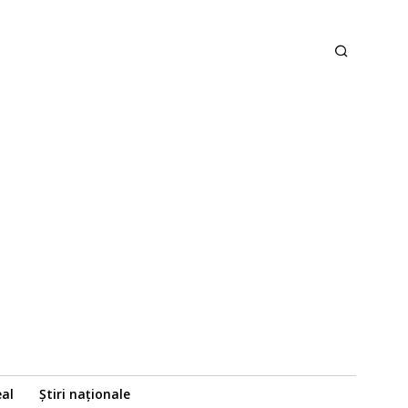
eal
Știri naționale