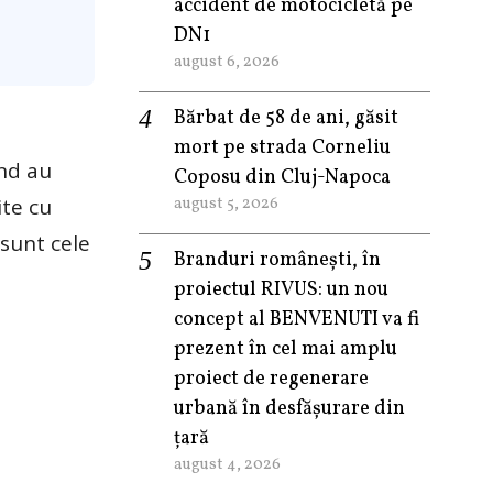
accident de motocicletă pe
DN1
august 6, 2026
Bărbat de 58 de ani, găsit
mort pe strada Corneliu
nd au
Coposu din Cluj-Napoca
ite cu
august 5, 2026
 sunt cele
Branduri românești, în
proiectul RIVUS: un nou
concept al BENVENUTI va fi
prezent în cel mai amplu
proiect de regenerare
urbană în desfășurare din
țară
august 4, 2026