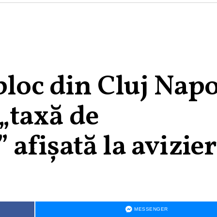
bloc din Cluj Nap
 „taxă de
afișată la avizier
MESSENGER