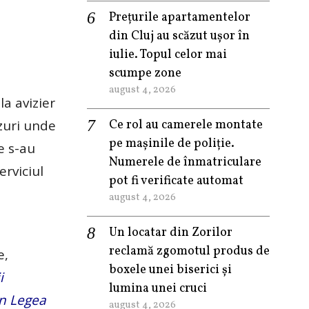
Prețurile apartamentelor
din Cluj au scăzut ușor în
iulie. Topul celor mai
scumpe zone
august 4, 2026
la avizier
zuri unde
Ce rol au camerele montate
pe mașinile de poliție.
e s-au
Numerele de înmatriculare
erviciul
pot fi verificate automat
august 4, 2026
Un locatar din Zorilor
reclamă zgomotul produs de
e,
boxele unei biserici și
i
lumina unei cruci
in Legea
august 4, 2026