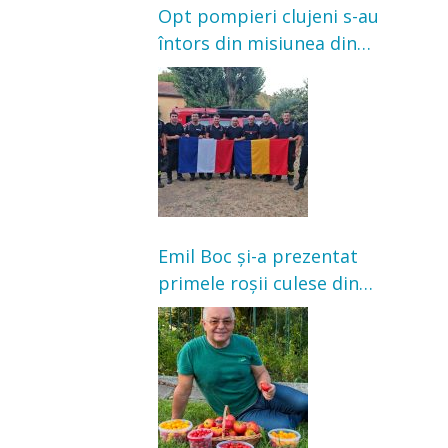
Opt pompieri clujeni s-au
întors din misiunea din
Franța. Au intervenit la
incendii de vegetație și
pădure
Emil Boc și-a prezentat
primele roșii culese din
grădină: „Niciun magazin
nu poate oferi această
satisfacție”