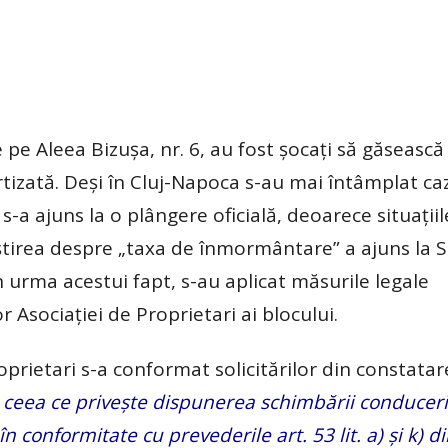
e pe Aleea Bizușa, nr. 6, au fost șocați să găsească 
tizată. Deși în Cluj-Napoca s-au mai întâmplat ca
s-a ajuns la o plângere oficială, deoarece situațiil
, știrea despre „taxa de înmormântare” a ajuns la S
 În urma acestui fapt, s-au aplicat măsurile legale
Asociației de Proprietari ai blocului.
prietari s-a conformat solicitărilor din constatar
 ceea ce privește dispunerea schimbării conduceri
n conformitate cu prevederile art. 53 lit. a) și k) d