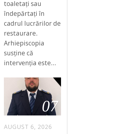
toaletați sau
îndepărtați în
cadrul lucrărilor de
restaurare.
Arhiepiscopia
susține că
intervenția este…
07
AUGUST 6, 2026