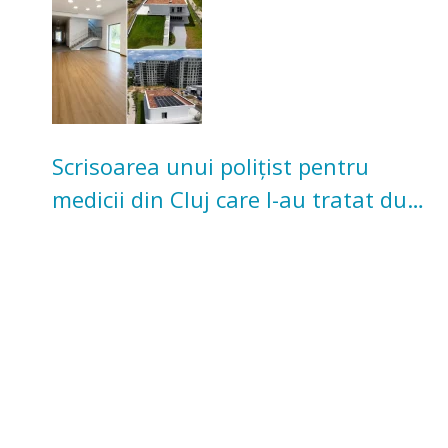
Scrisoarea unui polițist pentru
medicii din Cluj care l-au tratat după
un accident: „Nu m-am simțit un
număr”