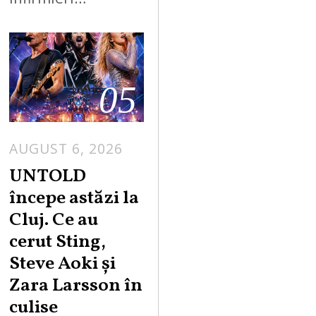
05
AUGUST 6, 2026
UNTOLD
începe astăzi la
Cluj. Ce au
cerut Sting,
Steve Aoki și
Zara Larsson în
culise