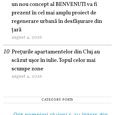
un nou concept al BENVENUTI va fi
prezent în cel mai amplu proiect de
regenerare urbană în desfășurare din
țară
august 4, 2026
Prețurile apartamentelor din Cluj au
scăzut ușor în iulie. Topul celor mai
scumpe zone
august 4, 2026
CATEGORY POSTS
Opt pompieri clujeni s-au întors din