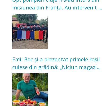
misiunea din Franța. Au intervenit la
incendii de vegetație și pădure
Emil Boc și-a prezentat primele roșii
culese din grădină: „Niciun magazin
nu poate oferi această satisfacție”