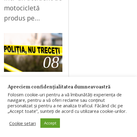
motocicletă
produs pe…
08
AUGUST 5, 2026
Apreciem confidențialitatea dumneavoastră
Bărbat de 58 de
Folosim cookie-uri pentru a vă îmbunătăți experiența de
navigare, pentru a vă oferi reclame sau conținut
ani, găsit mort
personalizat și pentru a ne analiza traficul. Făcând clic pe
„Accept toate”, sunteți de acord cu utilizarea cookie-urilor.
pe strada
Corneliu
Cookie setari
Accept
Coposu din