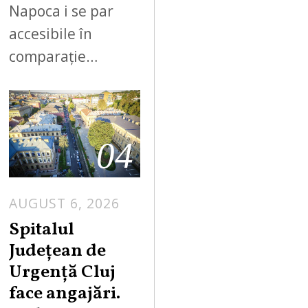
Napoca i se par
accesibile în
comparație…
04
AUGUST 6, 2026
Spitalul
Județean de
Urgență Cluj
face angajări.