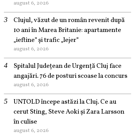
august 6, 2026
Clujul, văzut de un român revenit după
10 ani în Marea Britanie: apartamente
„ieftine” și trafic „lejer”
august 6, 2026
Spitalul Județean de Urgență Cluj face
angajări. 76 de posturi scoase la concurs
august 6, 2026
UNTOLD începe astăzi la Cluj. Ce au
cerut Sting, Steve Aoki și Zara Larsson
în culise
august 6, 2026