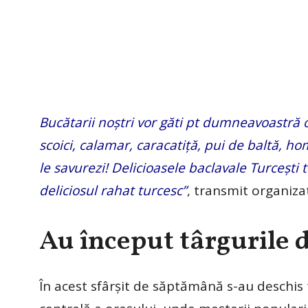
Bucătarii noştri vor găti pt dumneavoastră
scoici, calamar, caracatiţă, pui de baltă, h
le savurezi! Delicioasele baclavale Turcești te 
deliciosul rahat turcesc”
, transmit organizat
Au început târgurile 
În acest sfârșit de săptămână s-au deschis 