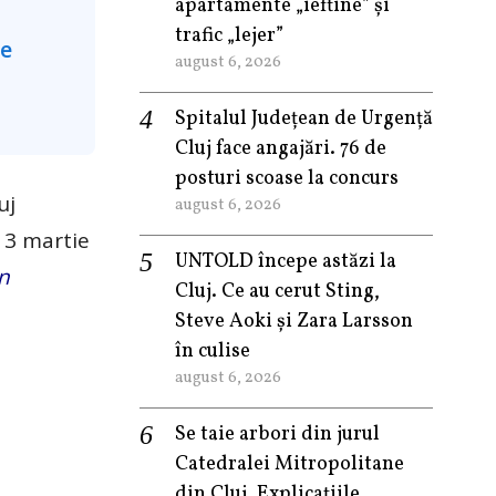
apartamente „ieftine” și
trafic „lejer”
august 6, 2026
Spitalul Județean de Urgență
Cluj face angajări. 76 de
posturi scoase la concurs
uj
august 6, 2026
 3 martie
UNTOLD începe astăzi la
un
Cluj. Ce au cerut Sting,
Steve Aoki și Zara Larsson
în culise
august 6, 2026
Se taie arbori din jurul
Catedralei Mitropolitane
din Cluj. Explicațiile