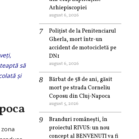
Arhiepiscopiei
august 6, 2026
Polițist de la Penitenciarul
Gherla, mort într-un
accident de motocicletă pe
veţi,
DN1
august 6, 2026
şteaptă să
olată și
Bărbat de 58 de ani, găsit
mort pe strada Corneliu
Coposu din Cluj-Napoca
august 5, 2026
apoca
Branduri românești, în
proiectul RIVUS: un nou
n zona
concept al BENVENUTI va fi