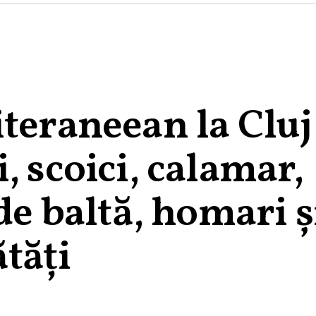
teraneean la Cluj
, scoici, calamar,
de baltă, homari ș
ăți