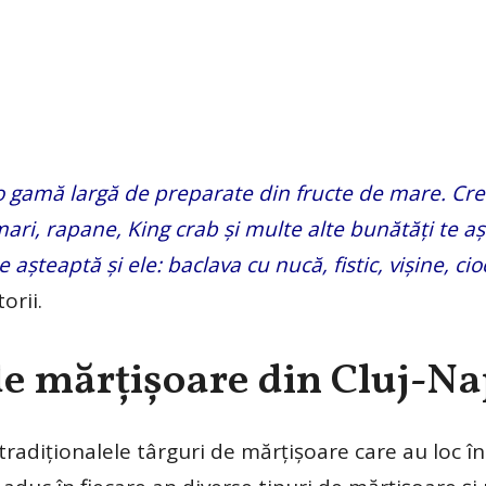
 o gamă largă de preparate din fructe de mare. Cre
omari, rapane, King crab şi multe alte bunătăţi te a
așteaptă și ele: baclava cu nucă, fistic, vişine, cioc
orii.
de mărțișoare din Cluj-N
tradiționalele târguri de mărțișoare care au loc î