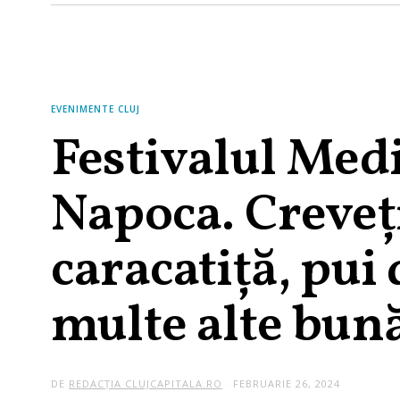
EVENIMENTE CLUJ
Festivalul Medi
Napoca. Creveți
caracatiţă, pui 
multe alte bunăt
DE
REDACȚIA CLUJCAPITALA.RO
FEBRUARIE 26, 2024