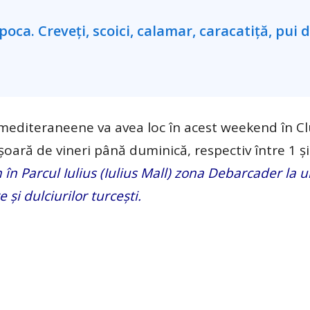
 mediteraneene va avea loc în acest weekend în Cl
oară de vineri până duminică, respectiv între 1 şi
m în Parcul Iulius (Iulius Mall) zona Debarcader la 
i dulciurilor turcești.