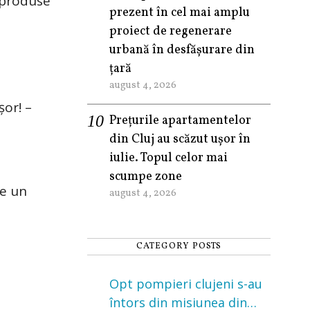
i produse
prezent în cel mai amplu
proiect de regenerare
urbană în desfășurare din
țară
august 4, 2026
șor! –
Prețurile apartamentelor
din Cluj au scăzut ușor în
iulie. Topul celor mai
scumpe zone
ie un
august 4, 2026
CATEGORY POSTS
Opt pompieri clujeni s-au
întors din misiunea din