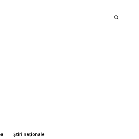
eal
Știri naționale