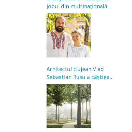
jobul din multinațională și
s-a mutat la țară. Acum
cultivă legume în grădina
bunicilor
Arhitectul clujean Vlad
Sebastian Rusu a câștigat
concursul pentru
transformarea Grădinii
Casei Universitarilor