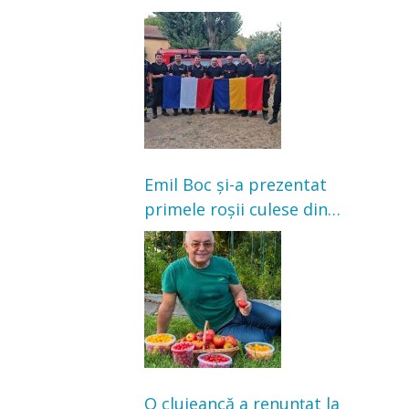
Franța. Au intervenit la
incendii de vegetație și
pădure
Emil Boc și-a prezentat
primele roșii culese din
grădină: „Niciun magazin
nu poate oferi această
satisfacție”
O clujeancă a renunțat la