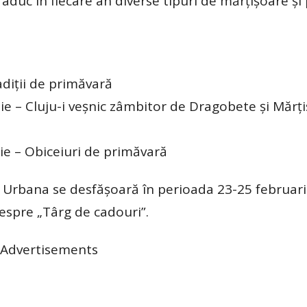
 aduc în fiecare an diverse tipuri de mărțișoare ș
adiții de primăvară
ie – Cluju-i veșnic zâmbitor de Dragobete și Mărți
ie – Obiceiuri de primăvară
 Urbana se desfășoară în perioada 23-25 februar
espre „Târg de cadouri”.
Advertisements