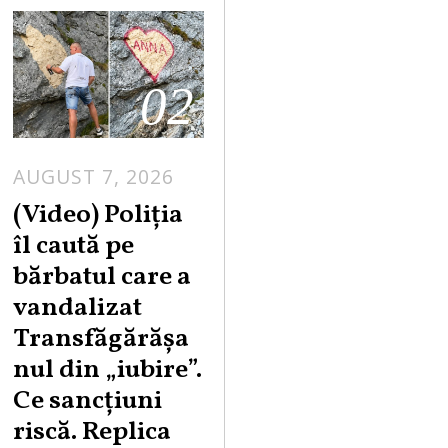
02
AUGUST 7, 2026
A
U
(Video) Poliția
G
îl caută pe
U
bărbatul care a
S
vandalizat
T
Transfăgărășa
7
,
nul din „iubire”.
2
Ce sancțiuni
0
riscă. Replica
2