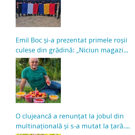
Emil Boc și-a prezentat primele roșii
culese din grădină: „Niciun magazin
nu poate oferi această satisfacție”
O clujeancă a renunțat la jobul din
multinațională și s-a mutat la țară.