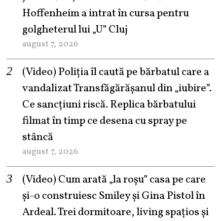
Hoffenheim a intrat în cursa pentru
golgheterul lui „U” Cluj
august 7, 2026
(Video) Poliția îl caută pe bărbatul care a
vandalizat Transfăgărășanul din „iubire”.
Ce sancțiuni riscă. Replica bărbatului
filmat în timp ce desena cu spray pe
stâncă
august 7, 2026
(Video) Cum arată „la roşu” casa pe care
şi-o construiesc Smiley şi Gina Pistol în
Ardeal. Trei dormitoare, living spațios și