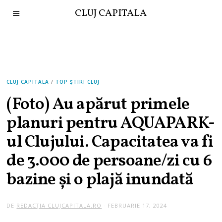
CLUJ CAPITALA
CLUJ CAPITALA
/
TOP ȘTIRI CLUJ
(Foto) Au apărut primele
planuri pentru AQUAPARK-
ul Clujului. Capacitatea va fi
de 3.000 de persoane/zi cu 6
bazine și o plajă inundată
DE
REDACȚIA CLUJCAPITALA.RO
FEBRUARIE 17, 2024
F
E
B