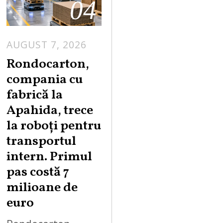
04
AUGUST 7, 2026
A
U
Rondocarton,
G
compania cu
U
fabrică la
S
Apahida, trece
T
la roboți pentru
7
,
transportul
2
intern. Primul
0
pas costă 7
2
milioane de
6
euro