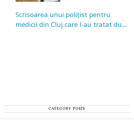
Scrisoarea unui polițist pentru
medicii din Cluj care l-au tratat după
un accident: „Nu m-am simțit un
număr”
CATEGORY POSTS