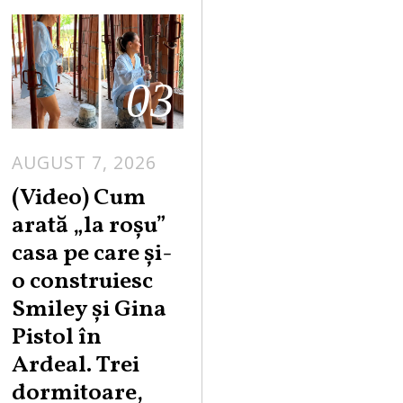
03
AUGUST 7, 2026
(Video) Cum
arată „la roşu”
casa pe care şi-
o construiesc
Smiley şi Gina
Pistol în
Ardeal. Trei
dormitoare,