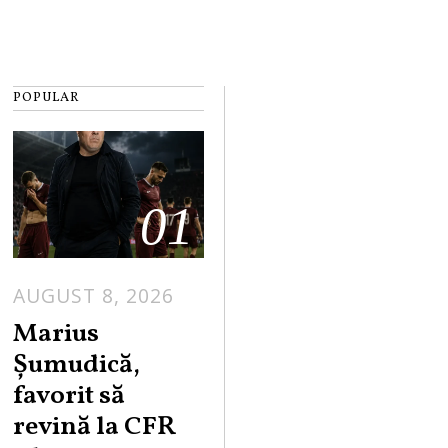
POPULAR
01
AUGUST 8, 2026
Marius
Șumudică,
favorit să
revină la CFR