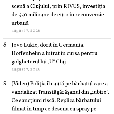
scenă a Clujului, prin RIVUS, investiția
de 550 milioane de euro în reconversie
urbană
august 7, 2026
Jovo Lukic, dorit în Germania.
Hoffenheim a intrat în cursa pentru
golgheterul lui „U” Cluj
august 7, 2026
(Video) Poliția îl caută pe bărbatul care a
vandalizat Transfăgărășanul din „iubire”.
Ce sancțiuni riscă. Replica bărbatului
filmat în timp ce desena cu spray pe