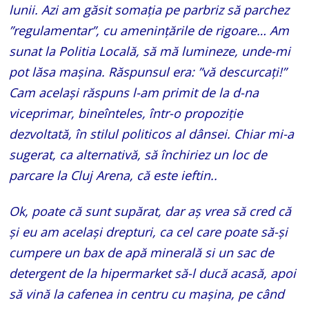
lunii. Azi am găsit somația pe parbriz să parchez
”regulamentar”, cu amenințările de rigoare… Am
sunat la Politia Locală, să mă lumineze, unde-mi
pot lăsa mașina. Răspunsul era: ”vă descurcați!”
Cam același răspuns l-am primit de la d-na
viceprimar, bineînteles, într-o propoziție
dezvoltată, în stilul politicos al dânsei. Chiar mi-a
sugerat, ca alternativă, să închiriez un loc de
parcare la Cluj Arena, că este ieftin..
Ok, poate că sunt supărat, dar aș vrea să cred că
și eu am același drepturi, ca cel care poate să-și
cumpere un bax de apă minerală si un sac de
detergent de la hipermarket să-l ducă acasă, apoi
să vină la cafenea in centru cu mașina, pe când