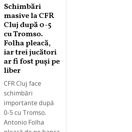
Schimbări
masive la CFR
Cluj după 0-5
cu Tromso.
Folha pleacă,
iar trei jucători
ar fi fost puși pe
liber
CFR Cluj face
schimbări
importante după
0-5 cu Tromso.
Antonio Folha
pleacă de pe banca