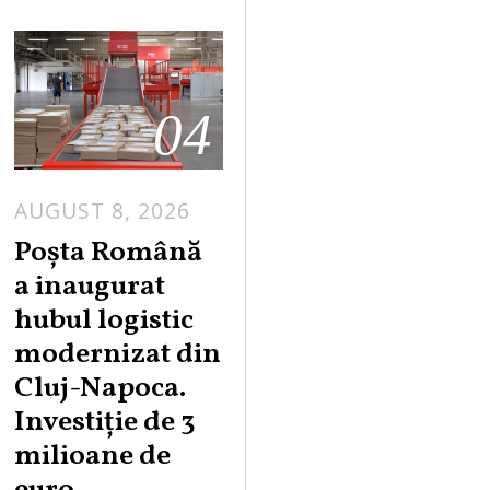
04
AUGUST 8, 2026
Poșta Română
a inaugurat
hubul logistic
modernizat din
Cluj-Napoca.
Investiție de 3
milioane de