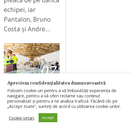
echipei, iar
Pantalon, Bruno
Costa și Andre…
07
Apreciem confidențialitatea dumneavoastră
AUGUST 7, 2026
Folosim cookie-uri pentru a vă îmbunătăți experiența de
navigare, pentru a vă oferi reclame sau conținut
Un fost spațiu
personalizat și pentru a ne analiza traficul. Făcând clic pe
„Accept toate”, sunteți de acord cu utilizarea cookie-urilor.
industrial
Cookie setari
Accept
devine o nouă
scenă a