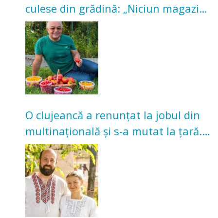
culese din grădină: „Niciun magazin
nu poate oferi această satisfacție”
O clujeancă a renunțat la jobul din
multinațională și s-a mutat la țară.
Acum cultivă legume în grădina
bunicilor