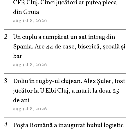
CFR Cluj. Cinci jucători ar putea pleca
din Gruia
august 8, 2026
Un cuplu a cumpărat un sat întreg din
Spania. Are 44 de case, biserică, școală și
bar
august 8, 2026
Doliu în rugby-ul clujean. Alex Șuler, fost
jucător la U Elbi Cluj, a murit la doar 25
de ani
august 8, 2026
Poșta Română a inaugurat hubul logistic