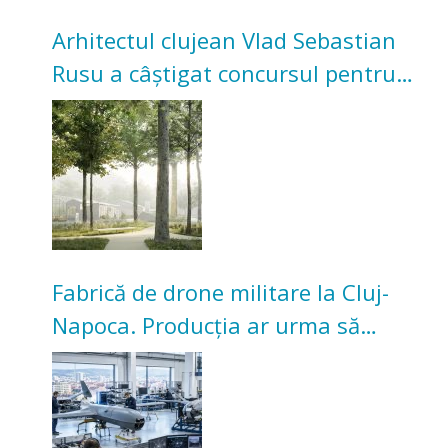
Arhitectul clujean Vlad Sebastian
Rusu a câștigat concursul pentru
transformarea Grădinii Casei
Universitarilor
Fabrică de drone militare la Cluj-
Napoca. Producția ar urma să
înceapă în toamna acestui an