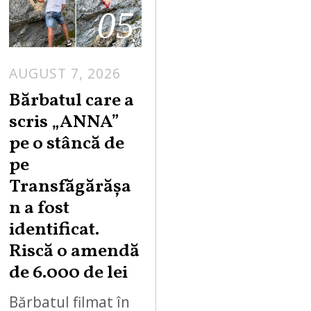
05
AUGUST 7, 2026
Bărbatul care a
scris „ANNA”
pe o stâncă de
pe
Transfăgărășa
n a fost
identificat.
Riscă o amendă
de 6.000 de lei
Bărbatul filmat în