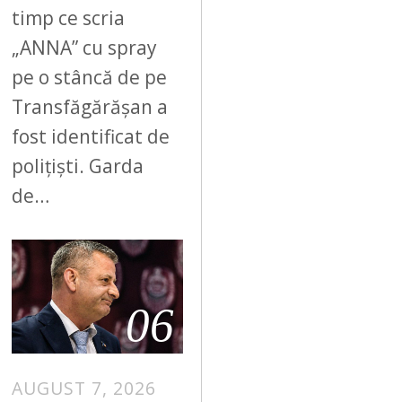
timp ce scria
„ANNA” cu spray
pe o stâncă de pe
Transfăgărășan a
fost identificat de
polițiști. Garda
de…
06
AUGUST 7, 2026