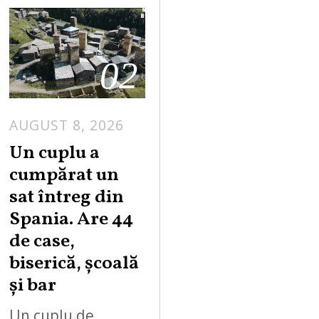
02
AUGUST 8, 2026
Un cuplu a
cumpărat un
sat întreg din
Spania. Are 44
de case,
biserică, școală
și bar
Un cuplu de