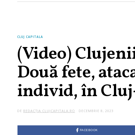
CLUJ CAPITALA
(Video) Clujenii
Două fete, atac
individ, în Clu
DE
REDACȚIA CLUJCAPITALA.RO
DECEMBRIE 8, 2023
FACEBOOK