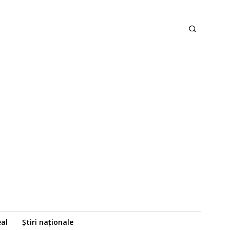
eal
Știri naționale