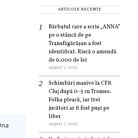
ARTICOLE RECENTE
Bărbatul care a scris „ANNA”
pe o stâncă de pe
Transfăgărășan a fost
identificat. Riscă o amendă
de 6.000 de lei
august 7, 2026
Schimbări masive la CFR
Cluj după 0-5 cu Tromso.
Folha pleacă, iar trei
jucători ar fi fost puși pe
liber
august 7, 2026
Una
.