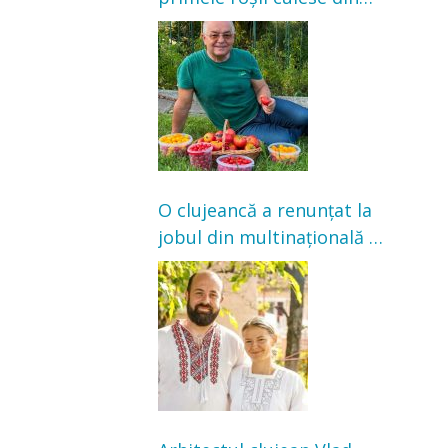
grădină: „Niciun magazin
nu poate oferi această
satisfacție”
O clujeancă a renunțat la
jobul din multinațională și
s-a mutat la țară. Acum
cultivă legume în grădina
bunicilor