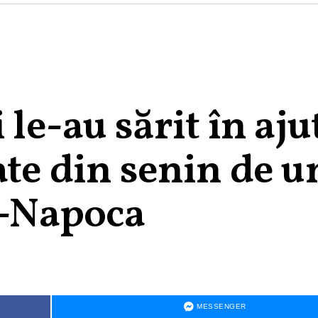
 le-au sărit în aju
ate din senin de u
j-Napoca
MESSENGER