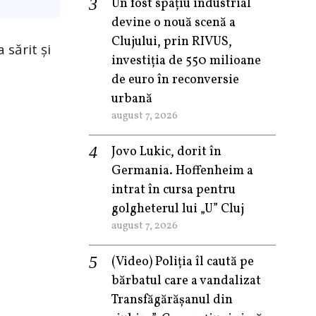
Un fost spațiu industrial
devine o nouă scenă a
Clujului, prin RIVUS,
 sărit și
investiția de 550 milioane
de euro în reconversie
urbană
august 7, 2026
Jovo Lukic, dorit în
Germania. Hoffenheim a
intrat în cursa pentru
golgheterul lui „U” Cluj
august 7, 2026
(Video) Poliția îl caută pe
bărbatul care a vandalizat
Transfăgărășanul din