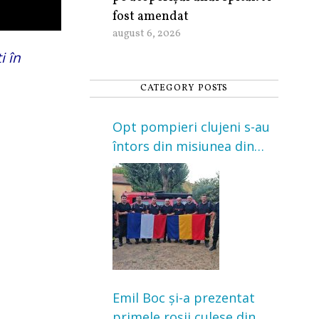
fost amendat
august 6, 2026
i în
CATEGORY POSTS
Opt pompieri clujeni s-au
întors din misiunea din
Franța. Au intervenit la
incendii de vegetație și
pădure
Emil Boc și-a prezentat
primele roșii culese din