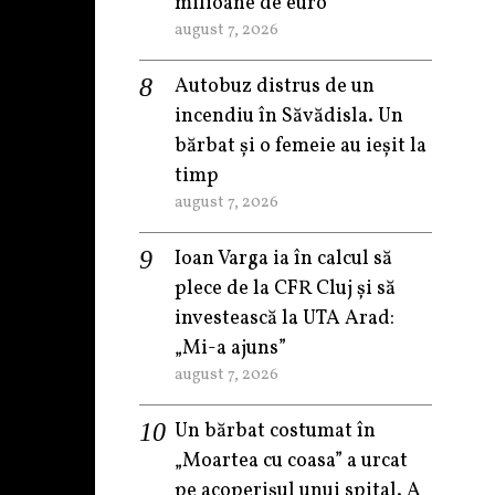
milioane de euro
august 7, 2026
Autobuz distrus de un
incendiu în Săvădisla. Un
bărbat și o femeie au ieșit la
timp
august 7, 2026
Ioan Varga ia în calcul să
plece de la CFR Cluj și să
investească la UTA Arad:
„Mi-a ajuns”
august 7, 2026
Un bărbat costumat în
„Moartea cu coasa” a urcat
pe acoperișul unui spital. A