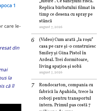
„iubire”. Ce sancțiuni riscă.
Replica bărbatului filmat în
timp ce desena cu spray pe
stâncă
r care le-
august 7, 2026
(Video) Cum arată „la roşu”
casa pe care şi-o construiesc
resat din
Smiley şi Gina Pistol în
Ardeal. Trei dormitoare,
living spațios și sobă
 mai
august 7, 2026
pus la
Rondocarton, compania cu
s că îl
fabrică la Apahida, trece la
roboți pentru transportul
intern. Primul pas costă 7