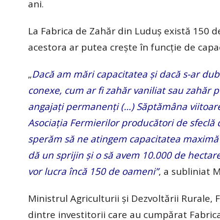
ani.
La Fabrica de Zahăr din Luduş există 150 d
acestora ar putea creşte în funcţie de capa
„
Dacă am mări capacitatea şi dacă s-ar dub
conexe, cum ar fi zahăr vaniliat sau zahăr 
angajaţi permanenţi (…) Săptămâna viitoar
Asociaţia Fermierilor producători de sfeclă 
sperăm să ne atingem capacitatea maximă d
dă un sprijin şi o să avem 10.000 de hectare,
vor lucra încă 150 de oameni”
, a subliniat 
Ministrul Agriculturii şi Dezvoltării Rural
dintre investitorii care au cumpărat Fabric