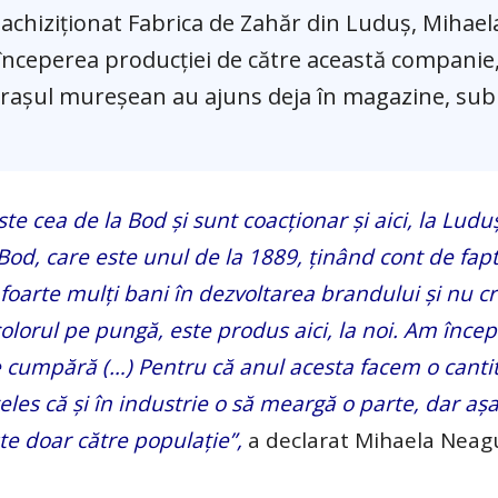
 achiziţionat Fabrica de Zahăr din Luduş, Mihael
eînceperea producţiei de către această companie
 oraşul mureşean au ajuns deja în magazine, sub
e cea de la Bod şi sunt coacţionar şi aici, la Ludu
a Bod, care este unul de la 1889, ţinând cont de fapt
arte mulţi bani în dezvoltarea brandului şi nu cr
icolorul pe pungă, este produs aici, la noi. Am înce
e cumpără (…) Pentru că anul acesta facem o canti
ţeles că şi în industrie o să meargă o parte, dar a
te doar către populaţie”,
a declarat Mihaela Neagu