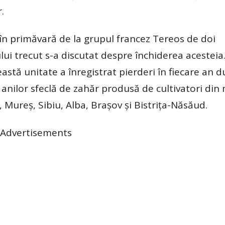
.
 în primăvară de la grupul francez Tereos de doi
ui trecut s-a discutat despre închiderea acesteia
astă unitate a înregistrat pierderi în fiecare an 
 anilor sfeclă de zahăr produsă de cultivatori din
j, Mureş, Sibiu, Alba, Braşov şi Bistriţa-Năsăud.
Advertisements