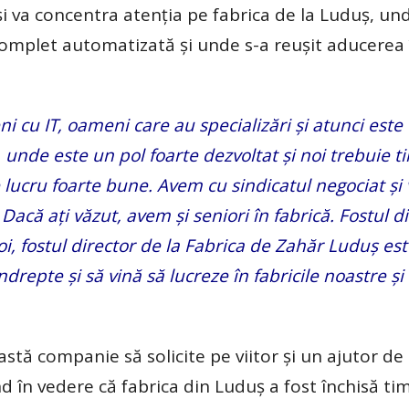
 va concentra atenţia pe fabrica de la Luduş, un
complet automatizată şi unde s-a reuşit aducerea 
i cu IT, oameni care au specializări şi atunci este
l, unde este un pol foarte dezvoltat şi noi trebuie t
de lucru foarte bune. Avem cu sindicatul negociat şi
 Dacă aţi văzut, avem şi seniori în fabrică. Fostul d
oi, fostul director de la Fabrica de Zahăr Luduş es
ndrepte şi să vină să lucreze în fabricile noastre şi 
astă companie să solicite pe viitor şi un ajutor de 
nd în vedere că fabrica din Luduş a fost închisă ti