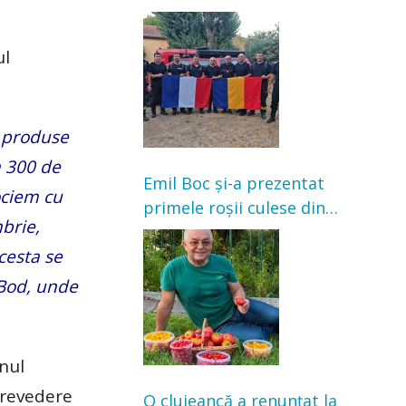
Franța. Au intervenit la
incendii de vegetație și
ul
pădure
i produse
a 300 de
Emil Boc și-a prezentat
ociem cu
primele roșii culese din
brie,
grădină: „Niciun magazin
cesta se
nu poate oferi această
satisfacție”
a Bod, unde
unul
trevedere
O clujeancă a renunțat la