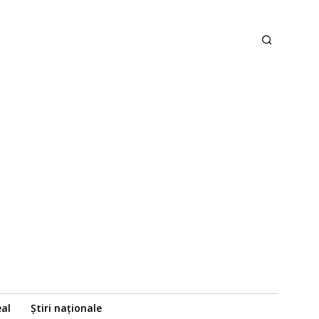
eal
Știri naționale