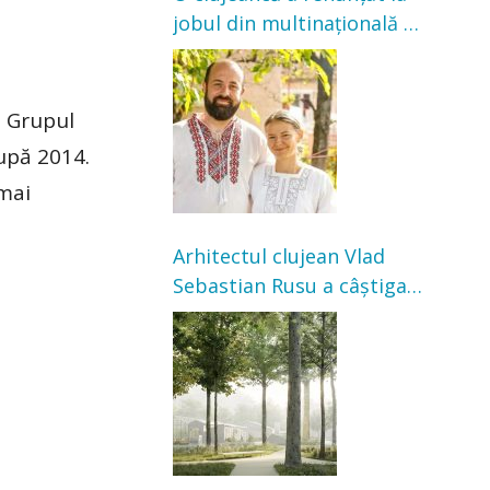
jobul din multinațională și
s-a mutat la țară. Acum
cultivă legume în grădina
bunicilor
. Grupul
după 2014.
 mai
Arhitectul clujean Vlad
Sebastian Rusu a câștigat
concursul pentru
transformarea Grădinii
Casei Universitarilor