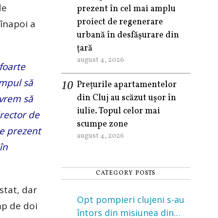
de
prezent în cel mai amplu
proiect de regenerare
înapoi a
urbană în desfășurare din
țară
august 4, 2026
 foarte
impul să
Prețurile apartamentelor
din Cluj au scăzut ușor în
 vrem să
iulie. Topul celor mai
irector de
scumpe zone
te prezent
august 4, 2026
în
CATEGORY POSTS
stat, dar
Opt pompieri clujeni s-au
mp de doi
întors din misiunea din