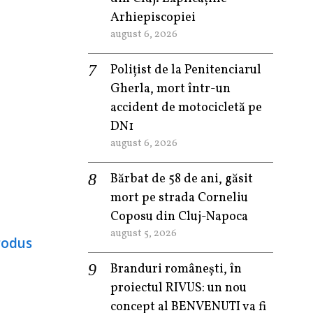
Arhiepiscopiei
august 6, 2026
Polițist de la Penitenciarul
Gherla, mort într-un
accident de motocicletă pe
DN1
august 6, 2026
Bărbat de 58 de ani, găsit
mort pe strada Corneliu
Coposu din Cluj-Napoca
august 5, 2026
Branduri românești, în
proiectul RIVUS: un nou
concept al BENVENUTI va fi