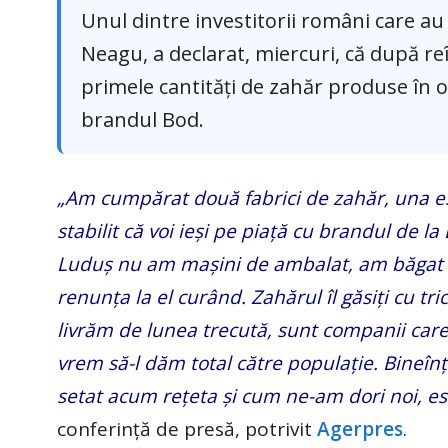
Unul dintre investitorii români care au
Neagu, a declarat, miercuri, că după r
primele cantităţi de zahăr produse în
brandul Bod.
„Am cumpărat două fabrici de zahăr, una est
stabilit că voi ieşi pe piaţă cu brandul de l
Luduş nu am maşini de ambalat, am băgat fo
renunţa la el curând. Zahărul îl găsiţi cu tr
livrăm de lunea trecută, sunt companii car
vrem să-l dăm total către populaţie. Bineîn
setat acum reţeta şi cum ne-am dori noi, es
conferinţă de presă, potrivit
Agerpres
.