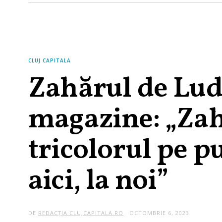
CLUJ CAPITALA
Zahărul de Ludu
magazine: „Zahă
tricolorul pe p
aici, la noi”
DE
REDACȚIA CLUJCAPITALA.RO
OCTOMBRIE 6, 2023