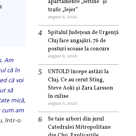
apartamente „ieftine” și
a
trafic „lejer”
,
august 6, 2026
Spitalul Județean de Urgență
Cluj face angajări. 76 de
posturi scoase la concurs
august 6, 2026
ş. Am
ul că în
UNTOLD începe astăzi la
ed că voi
Cluj. Ce au cerut Sting,
Steve Aoki și Zara Larsson
put să
în culise
tate mică,
august 6, 2026
şa cum am
Se taie arbori din jurul
, într-o
Catedralei Mitropolitane
din Cluj. Explicațiile