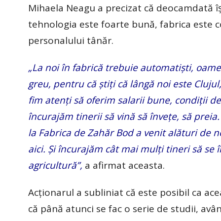
Mihaela Neagu a precizat că deocamdată îşi
tehnologia este foarte bună, fabrica este 
personalului tânăr.
„La noi în fabrică trebuie automatişti, oamen
greu, pentru că ştiţi că lângă noi este Cluju
fim atenţi să oferim salarii bune, condiţii 
încurajăm tinerii să vină să înveţe, să preia.
la Fabrica de Zahăr Bod a venit alături de n
aici. Şi încurajăm cât mai mulţi tineri să se î
agricultură”,
a afirmat aceasta.
Acţionarul a subliniat că este posibil ca ace
că până atunci se fac o serie de studii, avâ