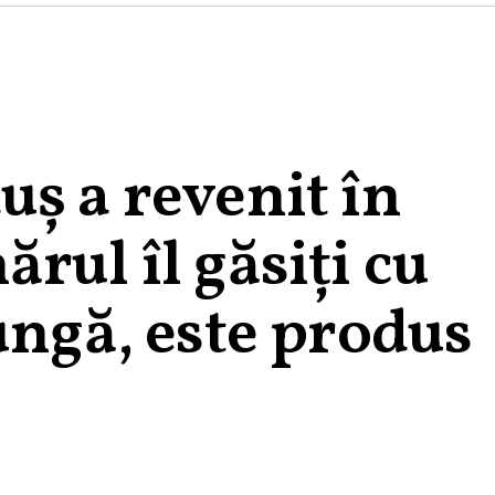
ş a revenit în
rul îl găsiţi cu
ungă, este produs