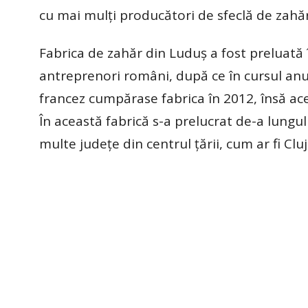
cu mai mulţi producători de sfeclă de zahăr
Fabrica de zahăr din Luduş a fost preluată
antreprenori români, după ce în cursul anul
francez cumpărase fabrica în 2012, însă ace
În această fabrică s-a prelucrat de-a lungul
multe judeţe din centrul ţării, cum ar fi Clu