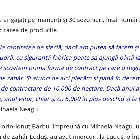
e angajaţi permanenţi şi 30 sezonieri, însă număr
citatea de producţie.
la cantitatea de sfeclă, dacă am putea să facem ş
pudră, cu siguranţă fabrica poate să ajungă până l
e scoatem prima formă de contract pe care o neg
de zahăr. Şi atunci de aici plecăm şi până în decem
e contractare de 10.000 de hectare. Dacă anul a
 anul viitor, chiar şi cu 5.000 în plus deschid şi l
Mihaela Neagu.
e, Florin-Ionuţ Barbu, împreună cu Mihaela Neagu, 
a de Zahăr Luduş, au avut miercuri, la Luduş, o în