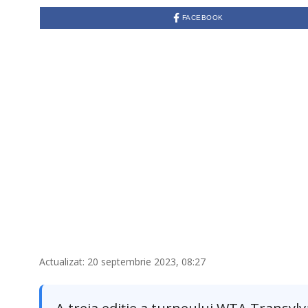
T
E
FACEBOOK
M
B
R
I
E
2
0
,
2
0
2
3
Actualizat: 20 septembrie 2023, 08:27