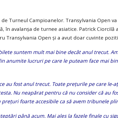
te de Turneul Campioanelor. Transylvania Open va 
în avalanșa de turnee asiatice. Patrick Ciorcilă a
tru Transylvania Open și a avut doar cuvinte poziti
 bilete suntem mult mai bine decât anul trecut. A
 din anumite lucruri pe care le puteam face mai bi
e au fost anul trecut. Toate prețurile pe care le-aț
cesta. Nu neapărat pentru că nu consider că au fos
 prețuri foarte accesibile ca să avem tribunele pli
eptări până acum. Mai ales la fazele finale cu sig