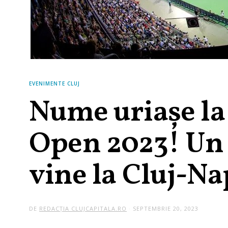
EVENIMENTE CLUJ
Nume uriașe l
Open 2023! Un 
vine la Cluj-N
DE
REDACȚIA CLUJCAPITALA.RO
SEPTEMBRIE 20, 2023
S
E
P