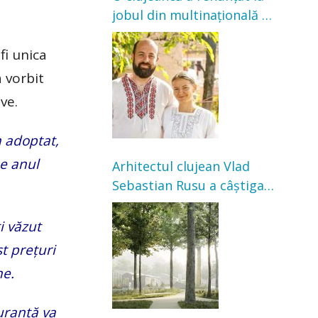
jobul din multinațională și
s-a mutat la țară. Acum
cultivă legume în grădina
fi unica
bunicilor
 vorbit
ve.
m adoptat,
ne anul
Arhitectul clujean Vlad
Sebastian Rusu a câștigat
concursul pentru
transformarea Grădinii
i văzut
Casei Universitarilor
t prețuri
ne.
uranță va