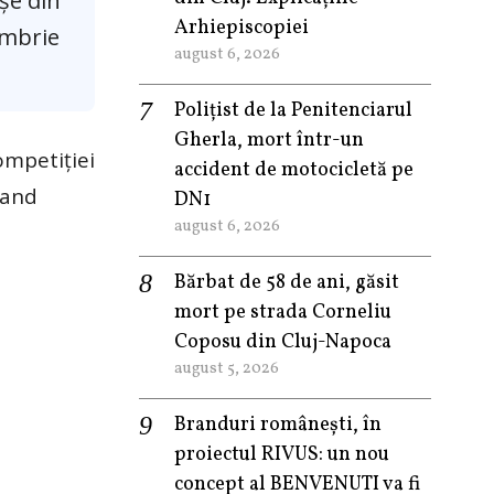
șe din
Arhiepiscopiei
ombrie
august 6, 2026
Polițist de la Penitenciarul
Gherla, mort într-un
ompetiției
accident de motocicletă pe
rand
DN1
august 6, 2026
Bărbat de 58 de ani, găsit
mort pe strada Corneliu
Coposu din Cluj-Napoca
august 5, 2026
Branduri românești, în
proiectul RIVUS: un nou
concept al BENVENUTI va fi