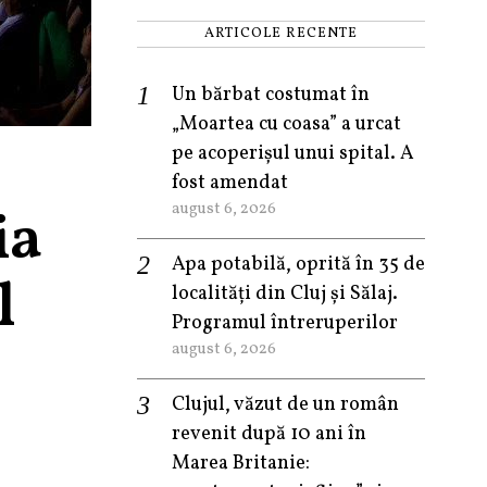
ARTICOLE RECENTE
Un bărbat costumat în
„Moartea cu coasa” a urcat
pe acoperișul unui spital. A
fost amendat
ia
august 6, 2026
Apa potabilă, oprită în 35 de
l
localități din Cluj și Sălaj.
Programul întreruperilor
august 6, 2026
Clujul, văzut de un român
revenit după 10 ani în
Marea Britanie: