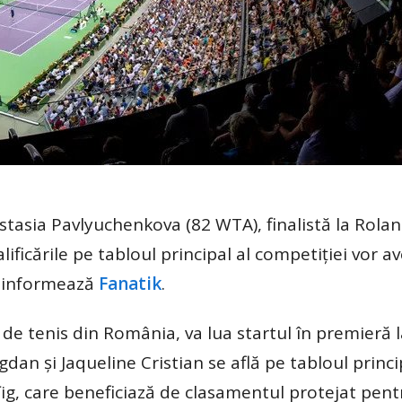
tasia Pavlyuchenkova (82 WTA), finalistă la Rola
ificările pe tabloul principal al competiției vor a
t, informează
Fanatik
.
de tenis din România, va lua startul în premieră 
an și Jaqueline Cristian se află pe tabloul princi
 Țig, care beneficiază de clasamentul protejat pent