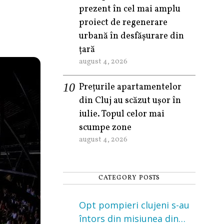
prezent în cel mai amplu
proiect de regenerare
urbană în desfășurare din
țară
august 4, 2026
Prețurile apartamentelor
din Cluj au scăzut ușor în
iulie. Topul celor mai
scumpe zone
august 4, 2026
CATEGORY POSTS
Opt pompieri clujeni s-au
întors din misiunea din