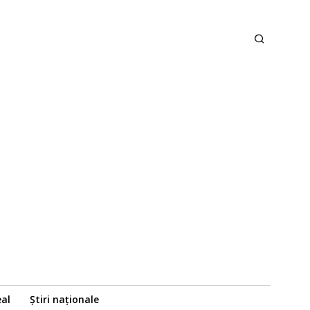
eal
Știri naționale