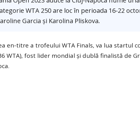
lvania Open 2023 aduce la Cluj-Napoca nume uria
 categorie WTA 250 are loc în perioada 16-22 oct
 Caroline Garcia și Karolina Pliskova.
a en-titre a trofeului WTA Finals, va lua startul c
6 WTA), fost lider mondial și dublă finalistă de G
oca.