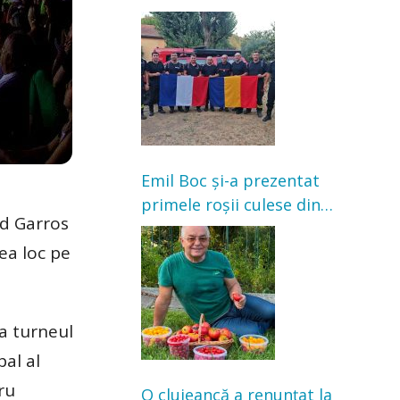
Franța. Au intervenit la
incendii de vegetație și
pădure
Emil Boc și-a prezentat
primele roșii culese din
nd Garros
grădină: „Niciun magazin
vea loc pe
nu poate oferi această
satisfacție”
la turneul
pal al
ru
O clujeancă a renunțat la