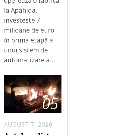
operează o fabrică
la Apahida,
investește 7
milioane de euro
în prima etapă a
unui sistem de
automatizare a…
05
AUGUST 7, 2026