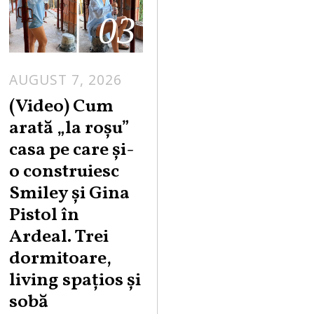
03
AUGUST 7, 2026
(Video) Cum
arată „la roşu”
casa pe care şi-
o construiesc
Smiley şi Gina
Pistol în
Ardeal. Trei
dormitoare,
living spațios și
sobă