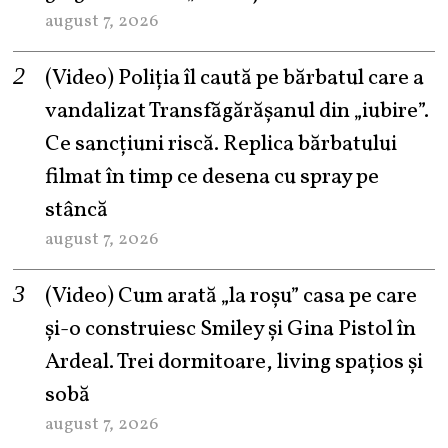
august 7, 2026
(Video) Poliția îl caută pe bărbatul care a
vandalizat Transfăgărășanul din „iubire”.
Ce sancțiuni riscă. Replica bărbatului
filmat în timp ce desena cu spray pe
stâncă
august 7, 2026
(Video) Cum arată „la roşu” casa pe care
şi-o construiesc Smiley şi Gina Pistol în
Ardeal. Trei dormitoare, living spațios și
sobă
august 7, 2026