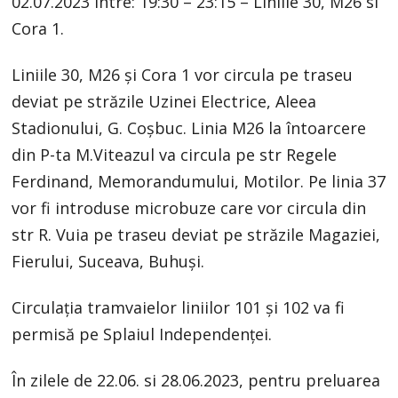
02.07.2023 intre: 19:30 – 23:15 – Liniile 30, M26 si
Cora 1.
Liniile 30, M26 și Cora 1 vor circula pe traseu
deviat pe străzile Uzinei Electrice, Aleea
Stadionului, G. Coșbuc. Linia M26 la întoarcere
din P-ta M.Viteazul va circula pe str Regele
Ferdinand, Memorandumului, Motilor. Pe linia 37
vor fi introduse microbuze care vor circula din
str R. Vuia pe traseu deviat pe străzile Magaziei,
Fierului, Suceava, Buhuși.
Circulația tramvaielor liniilor 101 și 102 va fi
permisă pe Splaiul Independenței.
În zilele de 22.06. si 28.06.2023, pentru preluarea