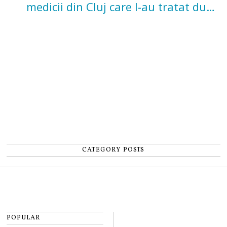
medicii din Cluj care l-au tratat după
un accident: „Nu m-am simțit un
număr”
CATEGORY POSTS
POPULAR