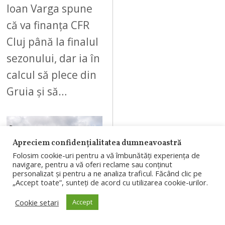
Ioan Varga spune
că va finanța CFR
Cluj până la finalul
sezonului, dar ia în
calcul să plece din
Gruia și să…
Apreciem confidențialitatea dumneavoastră
07
Folosim cookie-uri pentru a vă îmbunătăți experiența de
navigare, pentru a vă oferi reclame sau conținut
personalizat și pentru a ne analiza traficul. Făcând clic pe
„Accept toate”, sunteți de acord cu utilizarea cookie-urilor.
AUGUST 6, 2026
Cookie setari
Accept
Un bărbat