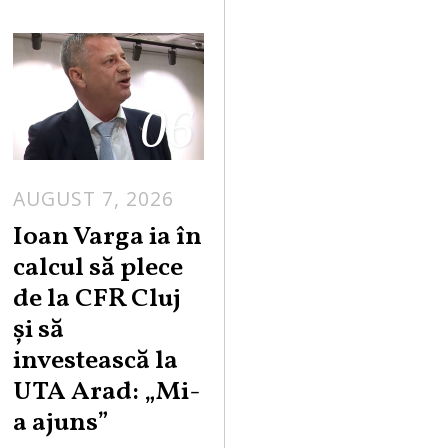
06
AUGUST 7, 2026
Ioan Varga ia în
calcul să plece
de la CFR Cluj
și să
investească la
UTA Arad: „Mi-
a ajuns”