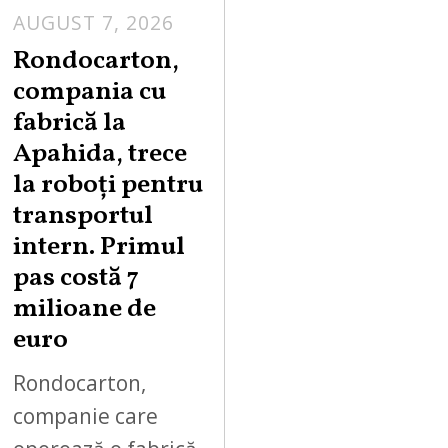
AUGUST 7, 2026
A
U
Rondocarton,
G
compania cu
U
fabrică la
S
Apahida, trece
T
la roboți pentru
7
,
transportul
2
intern. Primul
0
pas costă 7
2
milioane de
6
euro
Rondocarton,
companie care