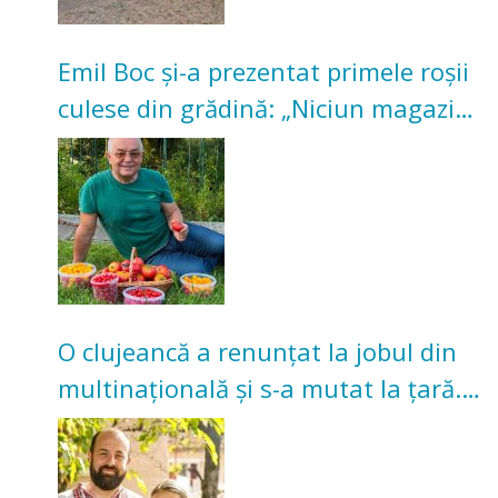
Emil Boc și-a prezentat primele roșii
culese din grădină: „Niciun magazin
nu poate oferi această satisfacție”
O clujeancă a renunțat la jobul din
multinațională și s-a mutat la țară.
Acum cultivă legume în grădina
bunicilor