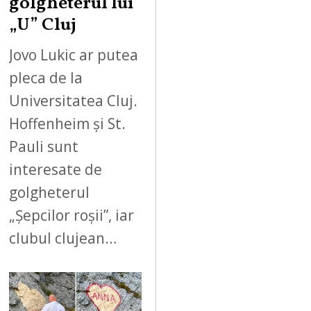
golgheterul lui
„U” Cluj
Jovo Lukic ar putea
pleca de la
Universitatea Cluj.
Hoffenheim și St.
Pauli sunt
interesate de
golgheterul
„Șepcilor roșii”, iar
clubul clujean…