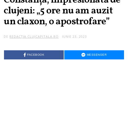
Constanța, impresionată de
clujeni: „5 ore nu am auzit
un claxon, o apostrofare”
DE
REDACȚIA CLUJCAPITALA.RO
IUNIE 23, 2023
FACEBOOK
MESSENGER