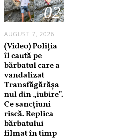
02
AUGUST 7, 2026
A
U
(Video) Poliția
G
îl caută pe
U
bărbatul care a
S
vandalizat
T
Transfăgărășa
7
,
nul din „iubire”.
2
Ce sancțiuni
0
riscă. Replica
2
bărbatului
6
filmat în timp