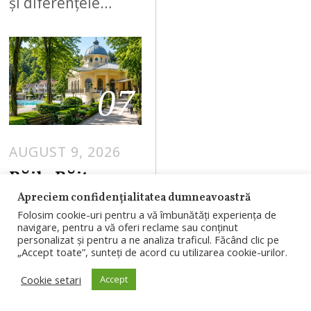
și diferențele…
07
AUGUST 9, 2026
A
U
Băile Băița
G
revin la viață.
Apreciem confidențialitatea dumneavoastră
U
Folosim cookie-uri pentru a vă îmbunătăți experiența de
Restaurantul și
S
navigare, pentru a vă oferi reclame sau conținut
parcul se
personalizat și pentru a ne analiza traficul. Făcând clic pe
T
„Accept toate”, sunteți de acord cu utilizarea cookie-urilor.
redeschid pe 18
9
Cookie setari
Accept
,
august, iar
2
investiția