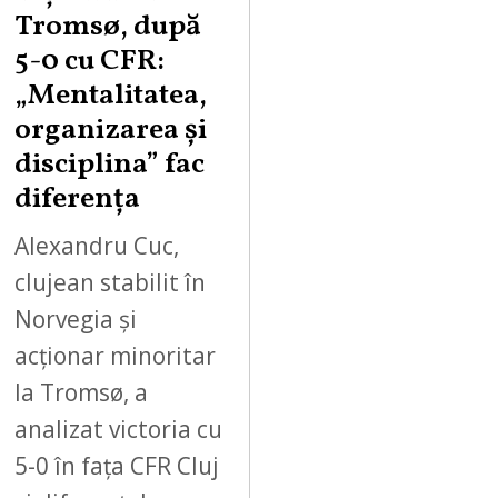
Tromsø, după
5-0 cu CFR:
„Mentalitatea,
organizarea și
disciplina” fac
diferența
Alexandru Cuc,
clujean stabilit în
Norvegia și
acționar minoritar
la Tromsø, a
analizat victoria cu
5-0 în fața CFR Cluj