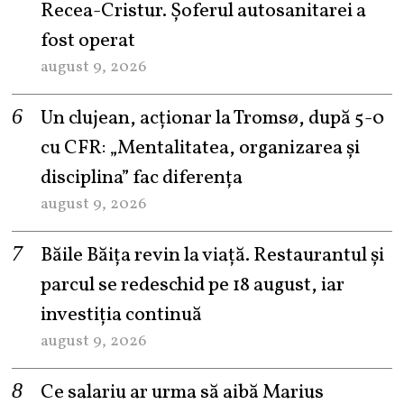
Recea-Cristur. Șoferul autosanitarei a
fost operat
august 9, 2026
Un clujean, acționar la Tromsø, după 5-0
cu CFR: „Mentalitatea, organizarea și
disciplina” fac diferența
august 9, 2026
Băile Băița revin la viață. Restaurantul și
parcul se redeschid pe 18 august, iar
investiția continuă
august 9, 2026
Ce salariu ar urma să aibă Marius