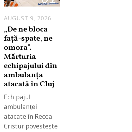
AUGUST 9, 2026
„De ne bloca
față-spate, ne
omora”.
Mărturia
echipajului din
ambulanța
atacată în Cluj
Echipajul
ambulanței
atacate în Recea-
Cristur povestește