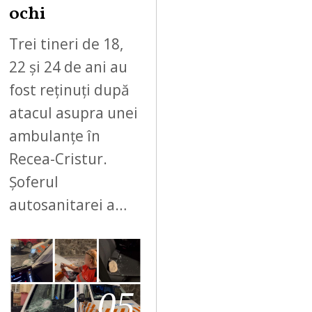
ochi
Trei tineri de 18,
22 și 24 de ani au
fost reținuți după
atacul asupra unei
ambulanțe în
Recea-Cristur.
Șoferul
autosanitarei a…
05