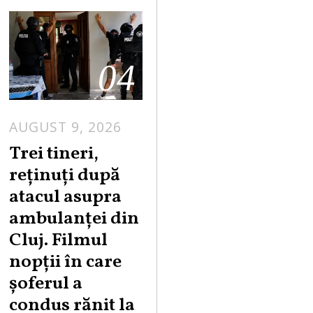
04
AUGUST 9, 2026
Trei tineri,
reținuți după
atacul asupra
ambulanței din
Cluj. Filmul
nopții în care
șoferul a
condus rănit la