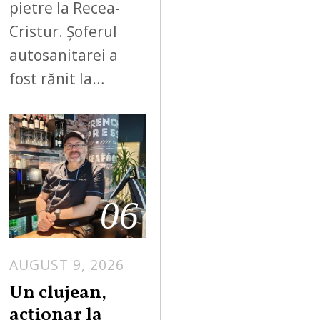
pietre la Recea-
Cristur. Șoferul
autosanitarei a
fost rănit la…
06
AUGUST 9, 2026
Un clujean,
acționar la