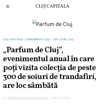
CLUJ CAPITALA
CLUJ CAPITALA
/
EVENIMENTE CLUJ
/
TOP ȘTIRI CLUJ
„Parfum de Cluj”,
evenimentul anual în care
poți vizita colecția de peste
300 de soiuri de trandafiri,
are loc sâmbătă
DE
REDACȚIA CLUJCAPITALA.RO
IUNIE 8, 2023
I
U
N