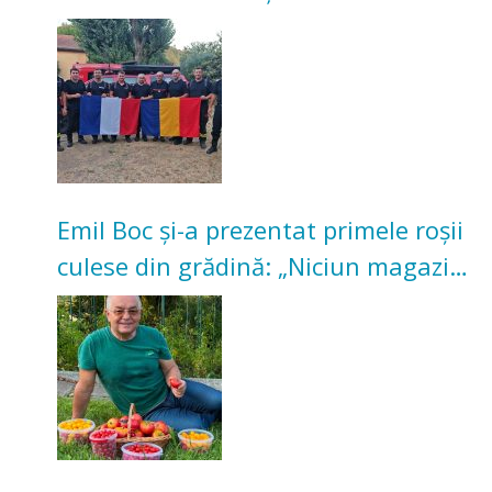
incendii de vegetație și pădure
Emil Boc și-a prezentat primele roșii
culese din grădină: „Niciun magazin
nu poate oferi această satisfacție”