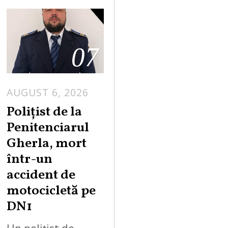
07
AUGUST 6, 2026
Polițist de la
Penitenciarul
Gherla, mort
într-un
accident de
motocicletă pe
DN1