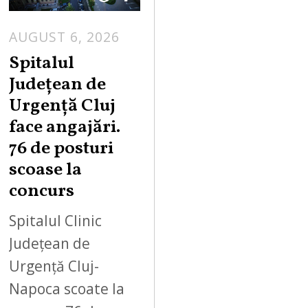
AUGUST 6, 2026
Spitalul
Județean de
Urgență Cluj
face angajări.
76 de posturi
scoase la
concurs
Spitalul Clinic
Județean de
Urgență Cluj-
Napoca scoate la