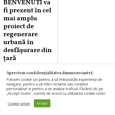
BENVENUTI va
fi prezent în cel
mai amplu
proiect de
regenerare
urbană în
desfășurare din
țară
Cea mai mare
Apreciem confidențialitatea dumneavoastră
suprafață de
Folosim cookie-uri pentru a vă îmbunătăți experiența de
navigare, pentru a vă oferi reclame sau conținut
shopping din țară
personalizat și pentru a ne analiza traficul. Făcând clic pe
„Accept toate”, sunteți de acord cu utilizarea cookie-urilor.
(142.000 mp),
peste 400 de
Cookie setari
Accept
magazine,