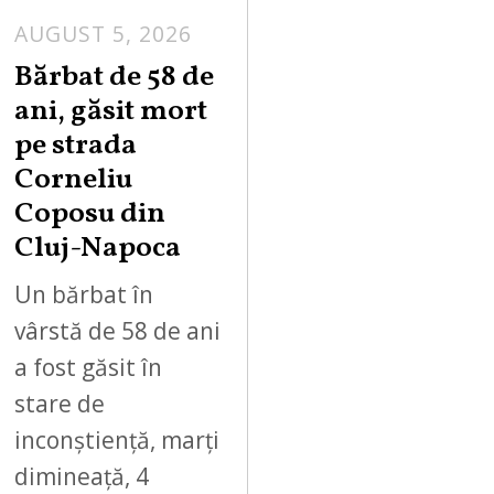
AUGUST 5, 2026
Bărbat de 58 de
ani, găsit mort
pe strada
Corneliu
Coposu din
Cluj-Napoca
Un bărbat în
vârstă de 58 de ani
a fost găsit în
stare de
inconștiență, marți
dimineață, 4