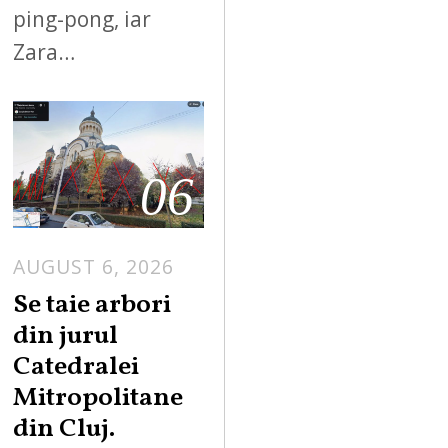
ping-pong, iar
Zara…
06
AUGUST 6, 2026
Se taie arbori
din jurul
Catedralei
Mitropolitane
din Cluj.