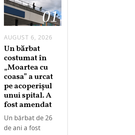
01
AUGUST 6, 2026
Un bărbat
costumat în
„Moartea cu
coasa” a urcat
pe acoperișul
unui spital. A
fost amendat
Un bărbat de 26
de ani a fost