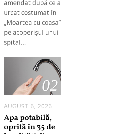
amendat după ce a
urcat costumat în
„Moartea cu coasa”
pe acoperișul unui
spital…
02
AUGUST 6, 2026
Apa potabilă,
oprită în 35 de