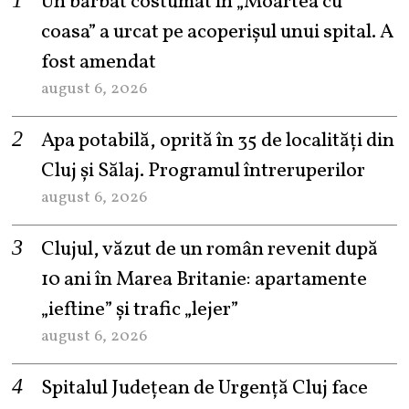
Un bărbat costumat în „Moartea cu
coasa” a urcat pe acoperișul unui spital. A
fost amendat
august 6, 2026
Apa potabilă, oprită în 35 de localități din
Cluj și Sălaj. Programul întreruperilor
august 6, 2026
Clujul, văzut de un român revenit după
10 ani în Marea Britanie: apartamente
„ieftine” și trafic „lejer”
august 6, 2026
Spitalul Județean de Urgență Cluj face