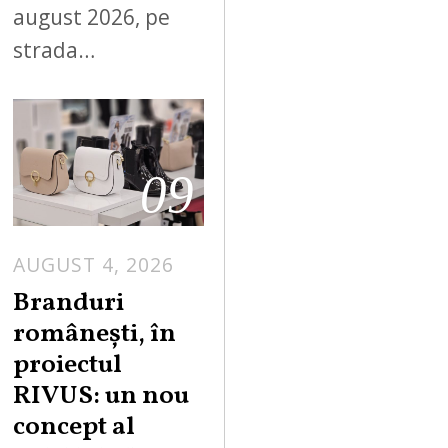
august 2026, pe
strada…
09
AUGUST 4, 2026
Branduri
românești, în
proiectul
RIVUS: un nou
concept al