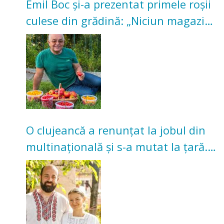
Emil Boc și-a prezentat primele roșii
culese din grădină: „Niciun magazin
nu poate oferi această satisfacție”
O clujeancă a renunțat la jobul din
multinațională și s-a mutat la țară.
Acum cultivă legume în grădina
bunicilor