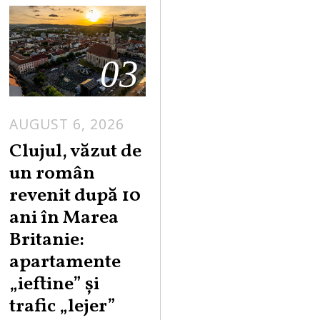
03
AUGUST 6, 2026
Clujul, văzut de
un român
revenit după 10
ani în Marea
Britanie:
apartamente
„ieftine” și
trafic „lejer”