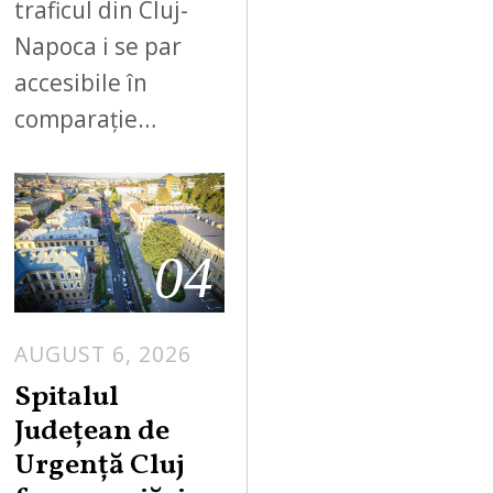
traficul din Cluj-
Napoca i se par
accesibile în
comparație…
04
AUGUST 6, 2026
Spitalul
Județean de
Urgență Cluj