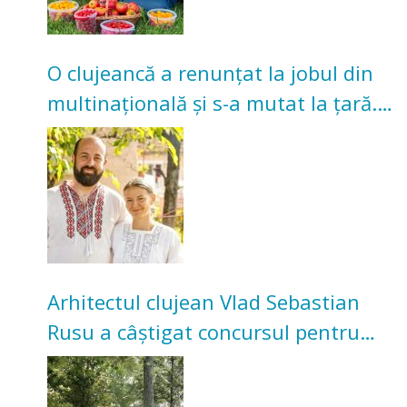
O clujeancă a renunțat la jobul din
multinațională și s-a mutat la țară.
Acum cultivă legume în grădina
bunicilor
Arhitectul clujean Vlad Sebastian
Rusu a câștigat concursul pentru
transformarea Grădinii Casei
Universitarilor