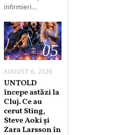
infirmieri…
05
AUGUST 6, 2026
UNTOLD
începe astăzi la
Cluj. Ce au
cerut Sting,
Steve Aoki și
Zara Larsson în