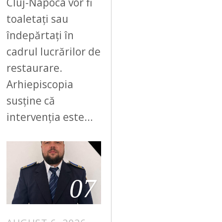
Cluj-Napoca vor fi
toaletați sau
îndepărtați în
cadrul lucrărilor de
restaurare.
Arhiepiscopia
susține că
intervenția este…
07