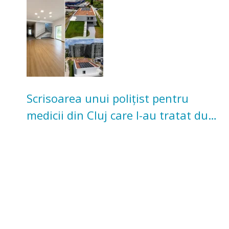
pentru copii
Scrisoarea unui polițist pentru
medicii din Cluj care l-au tratat după
un accident: „Nu m-am simțit un
număr”