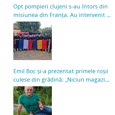
Opt pompieri clujeni s-au întors din
misiunea din Franța. Au intervenit la
incendii de vegetație și pădure
Emil Boc și-a prezentat primele roșii
culese din grădină: „Niciun magazin
nu poate oferi această satisfacție”