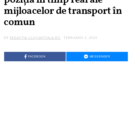
poziția în timp real ale
mijloacelor de transport în
comun
DE
REDACȚIA CLUJCAPITALA.RO
FEBRUARIE 2, 2023
FACEBOOK
MESSENGER