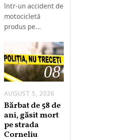
într-un accident de
motocicletă
produs pe…
08
AUGUST 5, 2026
Bărbat de 58 de
ani, găsit mort
pe strada
Corneliu