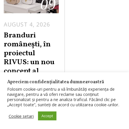
09
AUGUST 4, 2026
Branduri
românești, în
proiectul
RIVUS: un nou
concept al
BENVENUTI va
Apreciem confidențialitatea dumneavoastră
fi prezent în cel
Folosim cookie-uri pentru a vă îmbunătăți experiența de
navigare, pentru a vă oferi reclame sau conținut
mai amplu
personalizat și pentru a ne analiza traficul. Făcând clic pe
„Accept toate”, sunteți de acord cu utilizarea cookie-urilor.
proiect de
regenerare
Cookie setari
Accept
urbană în