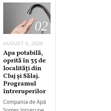
02
AUGUST 6, 2026
Apa potabilă,
oprită în 35 de
localități din
Cluj și Sălaj.
Programul
întreruperilor
Compania de Apă
Someș întrerupe