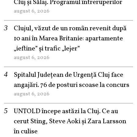
Cluj și Sălaj. Programul întreruperilor
august 6, 2026
Clujul, văzut de un român revenit după
10 ani în Marea Britanie: apartamente
„ieftine” și trafic „lejer”
august 6, 2026
Spitalul Județean de Urgență Cluj face
angajări. 76 de posturi scoase la concurs
august 6, 2026
UNTOLD începe astăzi la Cluj. Ce au
cerut Sting, Steve Aoki și Zara Larsson
în culise