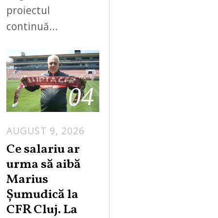
proiectul
continuă…
04
AUGUST 9, 2026
Ce salariu ar
urma să aibă
Marius
Șumudică la
CFR Cluj. La