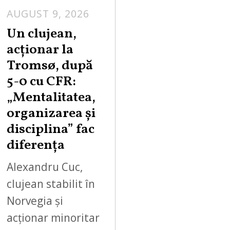
AUGUST 9, 2026
Un clujean,
acționar la
Tromsø, după
5-0 cu CFR:
„Mentalitatea,
organizarea și
disciplina” fac
diferența
Alexandru Cuc,
clujean stabilit în
Norvegia și
acționar minoritar