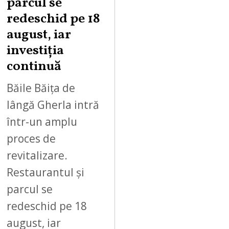
parcul se
T
redeschid pe 18
9
,
august, iar
2
investiția
0
continuă
2
6
Băile Băița de
lângă Gherla intră
într-un amplu
proces de
revitalizare.
Restaurantul și
parcul se
redeschid pe 18
august, iar