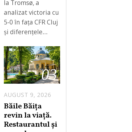
la Tromsø, a
analizat victoria cu
5-0 în fața CFR Cluj
și diferențele…
03
AUGUST 9, 2026
A
U
Băile Băița
G
revin la viață.
U
Restaurantul și
S