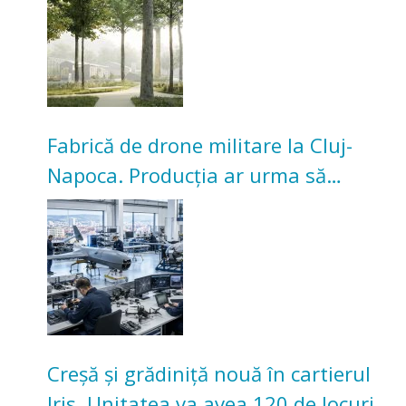
Universitarilor
Fabrică de drone militare la Cluj-
Napoca. Producția ar urma să
înceapă în toamna acestui an
Creșă și grădiniță nouă în cartierul
Iris. Unitatea va avea 120 de locuri