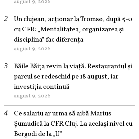
august 9, 2026
Un clujean, acționar la Tromsø, după 5-0
cu CFR: „Mentalitatea, organizarea și
disciplina” fac diferența
august 9, 2026
Băile Băița revin la viață. Restaurantul și
parcul se redeschid pe 18 august, iar
investiția continuă
august 9, 2026
Ce salariu ar urma să aibă Marius
Șumudică la CFR Cluj. La același nivel cu
Bergodi de la „U”