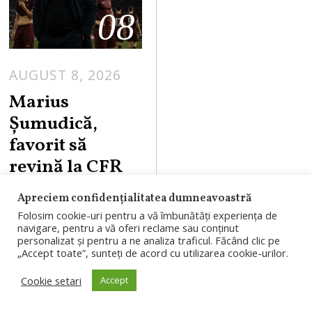
08
AUGUST 8, 2026
Marius
Șumudică,
favorit să
revină la CFR
Cluj. Cinci
Apreciem confidențialitatea dumneavoastră
jucători ar
Folosim cookie-uri pentru a vă îmbunătăți experiența de
putea pleca din
navigare, pentru a vă oferi reclame sau conținut
personalizat și pentru a ne analiza traficul. Făcând clic pe
Gruia
„Accept toate”, sunteți de acord cu utilizarea cookie-urilor.
Marius Șumudică
Cookie setari
Accept
este favorit să