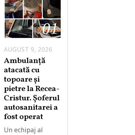
01
AUGUST 9, 2026
Ambulanță
atacată cu
topoare și
pietre la Recea-
Cristur. Șoferul
autosanitarei a
fost operat
Un echipaj al