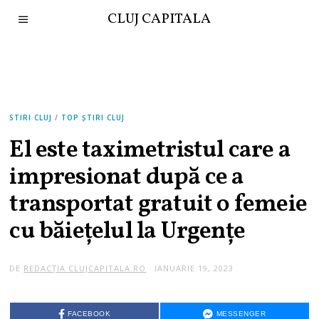
CLUJ CAPITALA
STIRI CLUJ
/
TOP ȘTIRI CLUJ
El este taximetristul care a
impresionat după ce a
transportat gratuit o femeie
cu băiețelul la Urgențe
DE
REDACȚIA CLUJCAPITALA.RO
IANUARIE 19, 2023
FACEBOOK
MESSENGER