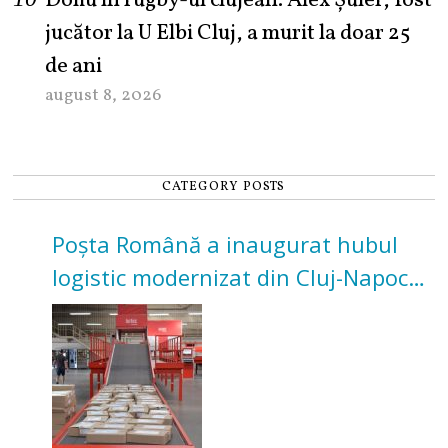
Doliu în rugby-ul clujean. Alex Șuler, fost
jucător la U Elbi Cluj, a murit la doar 25
de ani
august 8, 2026
CATEGORY POSTS
Poșta Română a inaugurat hubul
logistic modernizat din Cluj-Napoca.
Investiție de 3 milioane de euro