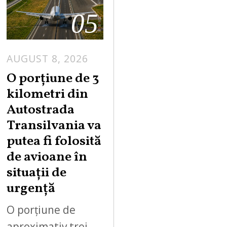
05
AUGUST 8, 2026
A
U
O porțiune de 3
G
kilometri din
U
Autostrada
S
Transilvania va
T
putea fi folosită
8
,
de avioane în
2
situații de
0
urgență
2
6
O porțiune de
aproximativ trei