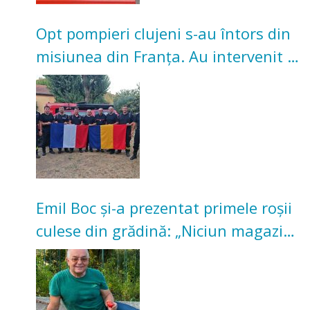
Opt pompieri clujeni s-au întors din
misiunea din Franța. Au intervenit la
incendii de vegetație și pădure
Emil Boc și-a prezentat primele roșii
culese din grădină: „Niciun magazin
nu poate oferi această satisfacție”