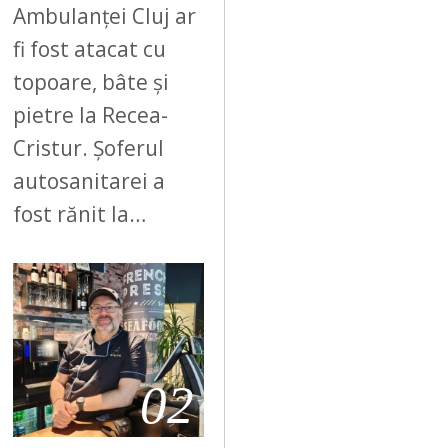
Ambulanței Cluj ar
fi fost atacat cu
topoare, bâte și
pietre la Recea-
Cristur. Șoferul
autosanitarei a
fost rănit la…
02