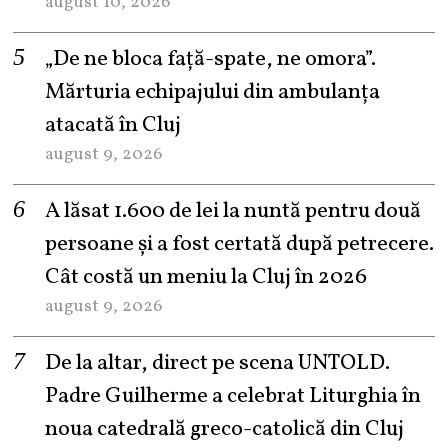
august 10, 2026
„De ne bloca față-spate, ne omora”.
Mărturia echipajului din ambulanța
atacată în Cluj
august 9, 2026
A lăsat 1.600 de lei la nuntă pentru două
persoane și a fost certată după petrecere.
Cât costă un meniu la Cluj în 2026
august 9, 2026
De la altar, direct pe scena UNTOLD.
Padre Guilherme a celebrat Liturghia în
noua catedrală greco-catolică din Cluj