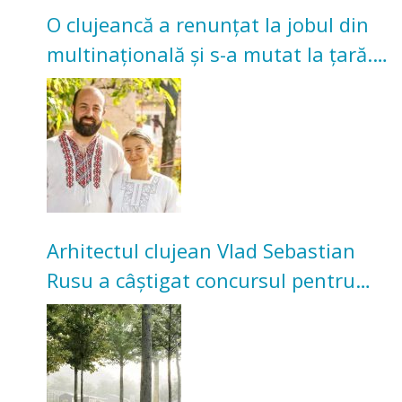
O clujeancă a renunțat la jobul din
multinațională și s-a mutat la țară.
Acum cultivă legume în grădina
bunicilor
Arhitectul clujean Vlad Sebastian
Rusu a câștigat concursul pentru
transformarea Grădinii Casei
Universitarilor