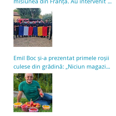
misiunea din Franța. Au intervenit la
incendii de vegetație și pădure
Emil Boc și-a prezentat primele roșii
culese din grădină: „Niciun magazin
nu poate oferi această satisfacție”