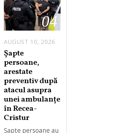
04
AUGUST 10, 2026
Șapte
persoane,
arestate
preventiv după
atacul asupra
unei ambulanțe
în Recea-
Cristur
Șapte persoane au