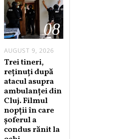
08
AUGUST 9, 2026
Trei tineri,
reținuți după
atacul asupra
ambulanței din
Cluj. Filmul
nopții în care
șoferul a
condus rănit la