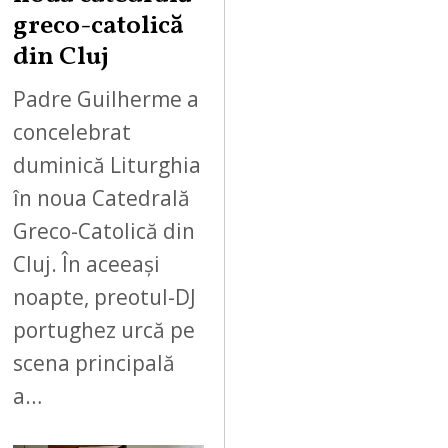
greco-catolică
din Cluj
Padre Guilherme a
concelebrat
duminică Liturghia
în noua Catedrală
Greco-Catolică din
Cluj. În aceeași
noapte, preotul-DJ
portughez urcă pe
scena principală
a…