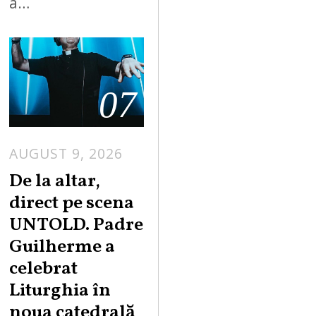
a…
07
AUGUST 9, 2026
De la altar,
direct pe scena
UNTOLD. Padre
Guilherme a
celebrat
Liturghia în
noua catedrală