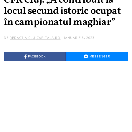
CFR Cluj. „A contribuit la
locul secund istoric ocupat
în campionatul maghiar”
DE
REDACȚIA CLUJCAPITALA.RO
IANUARIE 8, 2023
FACEBOOK
MESSENGER