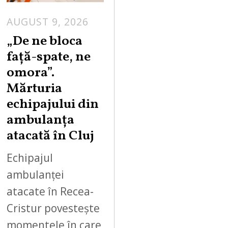
AUGUST 9, 2026
„De ne bloca
față-spate, ne
omora”.
Mărturia
echipajului din
ambulanța
atacată în Cluj
Echipajul
ambulanței
atacate în Recea-
Cristur povestește
momentele în care