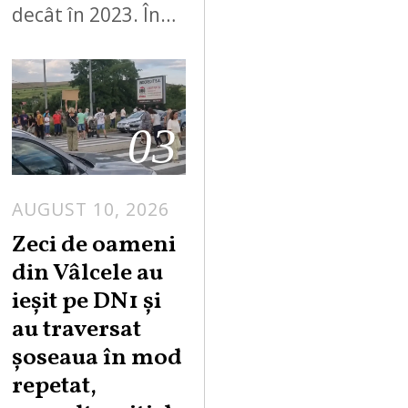
decât în 2023. În…
03
AUGUST 10, 2026
A
U
Zeci de oameni
G
din Vâlcele au
U
ieșit pe DN1 și
S
au traversat
T
șoseaua în mod
1
0
repetat,
,