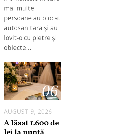
mai multe
persoane au blocat
autosanitara și au
lovit-o cu pietre și
obiecte…
06
AUGUST 9, 2026
A lăsat 1.600 de
lei la nuntă