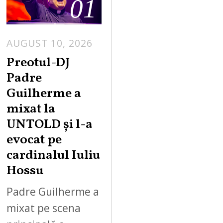
01
AUGUST 10, 2026
A
U
Preotul-DJ
G
Padre
U
Guilherme a
S
mixat la
T
UNTOLD și l-a
1
0
evocat pe
,
cardinalul Iuliu
2
Hossu
0
2
Padre Guilherme a
6
mixat pe scena