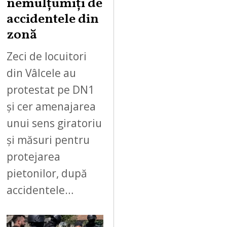
nemulțumiți de
2
accidentele din
0
zonă
2
6
Zeci de locuitori
din Vâlcele au
protestat pe DN1
și cer amenajarea
unui sens giratoriu
și măsuri pentru
protejarea
pietonilor, după
accidentele…