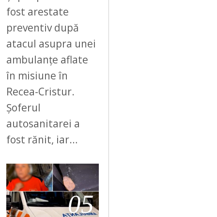
fost arestate
preventiv după
atacul asupra unei
ambulanțe aflate
în misiune în
Recea-Cristur.
Șoferul
autosanitarei a
fost rănit, iar…
05