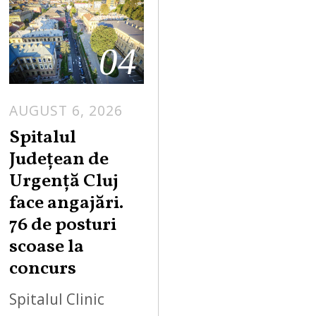
04
AUGUST 6, 2026
Spitalul
Județean de
Urgență Cluj
face angajări.
76 de posturi
scoase la
concurs
Spitalul Clinic