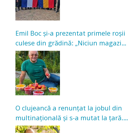
Emil Boc și-a prezentat primele roșii
culese din grădină: „Niciun magazin
nu poate oferi această satisfacție”
O clujeancă a renunțat la jobul din
multinațională și s-a mutat la țară.
Acum cultivă legume în grădina