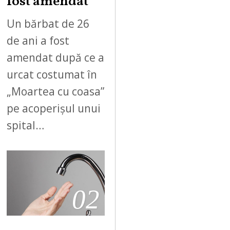
fost amendat
Un bărbat de 26
de ani a fost
amendat după ce a
urcat costumat în
„Moartea cu coasa”
pe acoperișul unui
spital…
02