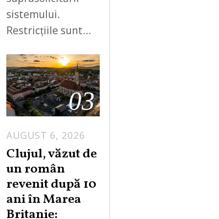
sistemului.
Restricțiile sunt…
03
AUGUST 6, 2026
Clujul, văzut de
un român
revenit după 10
ani în Marea
Britanie: