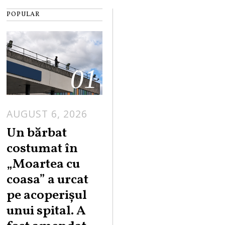
POPULAR
01
AUGUST 6, 2026
Un bărbat
costumat în
„Moartea cu
coasa” a urcat
pe acoperișul
unui spital. A