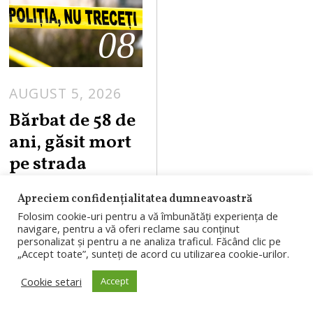
08
AUGUST 5, 2026
Bărbat de 58 de
ani, găsit mort
pe strada
Corneliu
Apreciem confidențialitatea dumneavoastră
Coposu din
Folosim cookie-uri pentru a vă îmbunătăți experiența de
Cluj-Napoca
navigare, pentru a vă oferi reclame sau conținut
personalizat și pentru a ne analiza traficul. Făcând clic pe
„Accept toate”, sunteți de acord cu utilizarea cookie-urilor.
Un bărbat în
vârstă de 58 de ani
Cookie setari
Accept
a fost găsit în