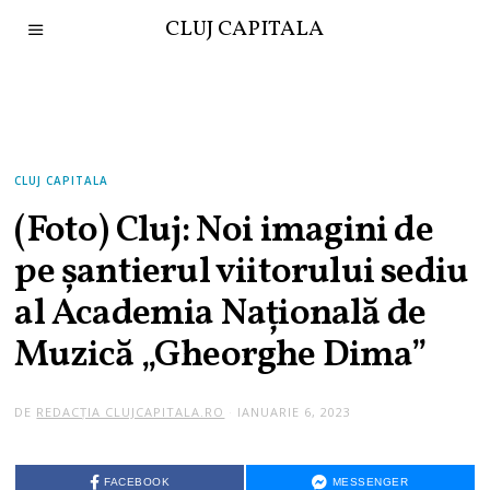
CLUJ CAPITALA
CLUJ CAPITALA
(Foto) Cluj: Noi imagini de
pe șantierul viitorului sediu
al Academia Națională de
Muzică „Gheorghe Dima”
DE
REDACȚIA CLUJCAPITALA.RO
IANUARIE 6, 2023
FACEBOOK
MESSENGER