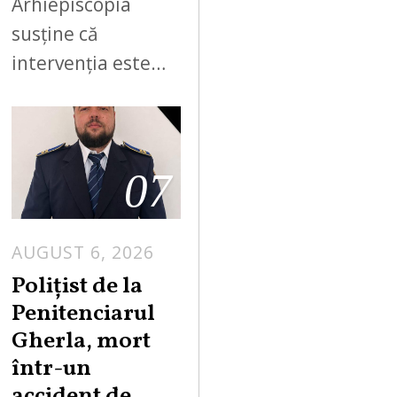
Arhiepiscopia
susține că
intervenția este…
07
AUGUST 6, 2026
Polițist de la
Penitenciarul
Gherla, mort
într-un
accident de