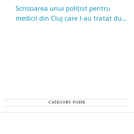
Scrisoarea unui polițist pentru
medicii din Cluj care l-au tratat după
un accident: „Nu m-am simțit un
număr”
CATEGORY POSTS