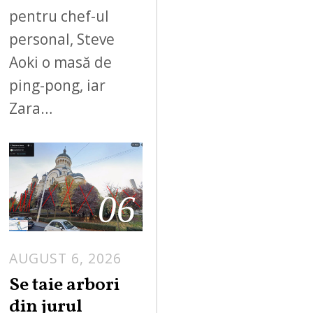
pentru chef-ul
personal, Steve
Aoki o masă de
ping-pong, iar
Zara…
06
AUGUST 6, 2026
Se taie arbori
din jurul