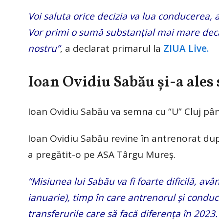
Voi saluta orice decizia va lua conducerea, 
Vor primi o sumă substanțial mai mare decât 
nostru”
, a declarat primarul la
ZIUA Live.
Ioan Ovidiu Sabău și-a ales s
Ioan Ovidiu Sabău va semna cu “U” Cluj pân
Ioan Ovidiu Sabău revine în antrenorat dup
a pregătit-o pe ASA Târgu Mureș.
“Misiunea lui Sabău va fi foarte dificilă, av
ianuarie), timp în care antrenorul și conduce
transferurile care să facă diferența în 2023.