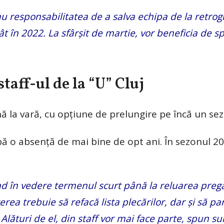
au responsabilitatea de a salva echipa de la retro
în 2022. La sfârșit de martie, vor beneficia de sp
taff-ul de la “U” Cluj
ă la vară, cu opțiune de prelungire pe încă un sez
ă o absență de mai bine de opt ani. În sezonul 2
ând în vedere termenul scurt până la reluarea pregăt
rea trebuie să refacă lista plecărilor, dar și să pa
 Alături de el, din staff vor mai face parte, spun su