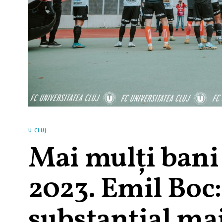
U CLUJ
Mai mulți bani 
2023. Emil Boc
substanțial ma