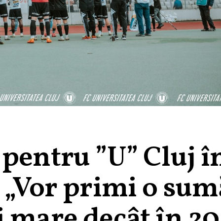
pentru ”U” Cluj î
: „Vor primi o sum
i mare decât în 20