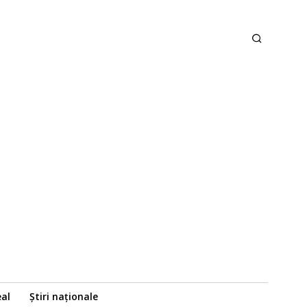
eal
Știri naționale