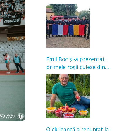
Franța. Au intervenit la
incendii de vegetație și
pădure
Emil Boc și-a prezentat
primele roșii culese din
grădină: „Niciun magazin
nu poate oferi această
satisfacție”
O clujeancă a renunțat la