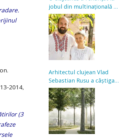
jobul din multinațională și
gradare.
s-a mutat la țară. Acum
rijinul
cultivă legume în grădina
bunicilor
on.
Arhitectul clujean Vlad
Sebastian Rusu a câștigat
013-2014,
concursul pentru
transformarea Grădinii
Casei Universitarilor
irilor (3
rafeze
rsele