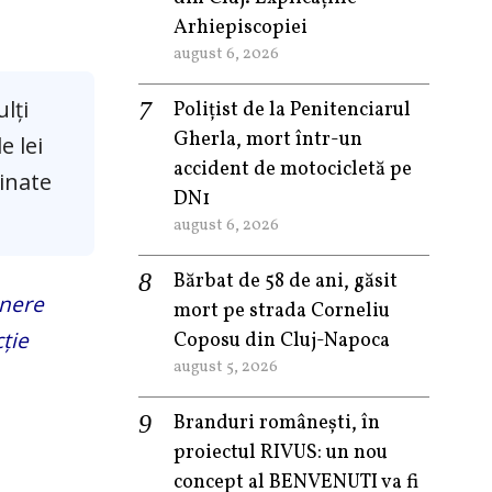
Arhiepiscopiei
august 6, 2026
lți
Polițist de la Penitenciarul
Gherla, mort într-un
e lei
accident de motocicletă pe
tinate
DN1
august 6, 2026
Bărbat de 58 de ani, găsit
inere
mort pe strada Corneliu
ție
Coposu din Cluj-Napoca
august 5, 2026
Branduri românești, în
proiectul RIVUS: un nou
concept al BENVENUTI va fi