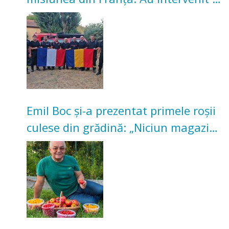
incendii de vegetație și pădure
Emil Boc și-a prezentat primele roșii
culese din grădină: „Niciun magazin
nu poate oferi această satisfacție”