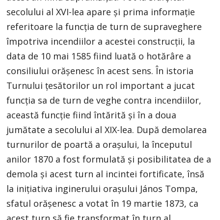
secolului al XVI-lea apare şi prima informaţie
referitoare la funcţia de turn de supraveghere
împotriva incendiilor a acestei construcţii, la
data de 10 mai 1585 fiind luată o hotărâre a
consiliului orăşenesc în acest sens. În istoria
Turnului ţesătorilor un rol important a jucat
funcţia sa de turn de veghe contra incendiilor,
această funcţie fiind întărită şi în a doua
jumătate a secolului al XIX-lea. După demolarea
turnurilor de poartă a oraşului, la începutul
anilor 1870 a fost formulată şi posibilitatea de a
demola şi acest turn al incintei fortificate, însă
la iniţiativa inginerului oraşului János Tompa,
sfatul orăşenesc a votat în 19 martie 1873, ca
acest turn să fie transformat în turn al