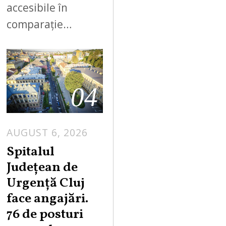
accesibile în
comparație…
04
AUGUST 6, 2026
Spitalul
Județean de
Urgență Cluj
face angajări.
76 de posturi