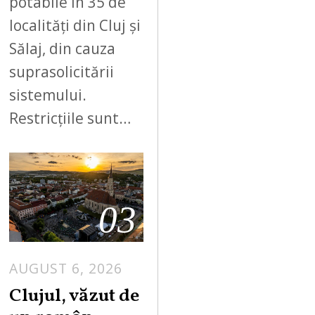
potabile în 35 de
localități din Cluj și
Sălaj, din cauza
suprasolicitării
sistemului.
Restricțiile sunt…
03
AUGUST 6, 2026
Clujul, văzut de