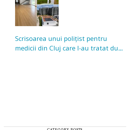
Scrisoarea unui polițist pentru
medicii din Cluj care l-au tratat după
un accident: „Nu m-am simțit un
număr”