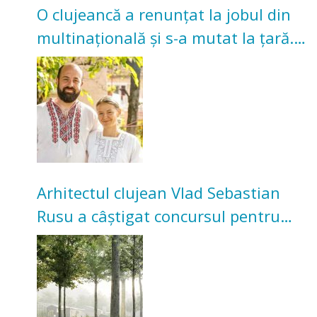
O clujeancă a renunțat la jobul din
multinațională și s-a mutat la țară.
Acum cultivă legume în grădina
bunicilor
Arhitectul clujean Vlad Sebastian
Rusu a câștigat concursul pentru
transformarea Grădinii Casei
Universitarilor