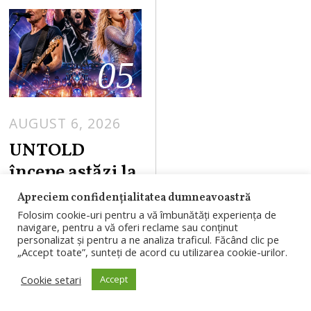
05
AUGUST 6, 2026
UNTOLD
începe astăzi la
Cluj. Ce au
Apreciem confidențialitatea dumneavoastră
cerut Sting,
Folosim cookie-uri pentru a vă îmbunătăți experiența de
navigare, pentru a vă oferi reclame sau conținut
Steve Aoki și
personalizat și pentru a ne analiza traficul. Făcând clic pe
„Accept toate”, sunteți de acord cu utilizarea cookie-urilor.
Zara Larsson în
culise
Cookie setari
Accept
UNTOLD 2026