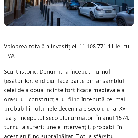
Valoarea totală a investiției: 11.108.771,11 lei cu
TVA.
Scurt istoric: Denumit la început Turnul
țesătorilor, efidiciul face parte din ansamblul
celei de a doua incinte fortificate medievale a
oraşului, construcția lui fiind începută cel mai
probabil în ultimele decenii ale secolului al XV-
lea și începutul secolului următor. În anul 1574,
turnul a suferit unele intervenţii, probabil în
acest an fiind supraînălţat. Tot la sfârşitul