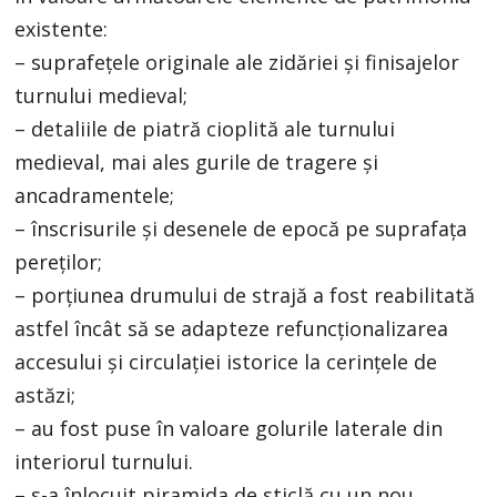
existente:
– suprafețele originale ale zidăriei și finisajelor
turnului medieval;
– detaliile de piatră cioplită ale turnului
medieval, mai ales gurile de tragere și
ancadramentele;
– înscrisurile și desenele de epocă pe suprafața
pereților;
– porțiunea drumului de strajă a fost reabilitată
astfel încât să se adapteze refuncționalizarea
accesului și circulației istorice la cerințele de
astăzi;
– au fost puse în valoare golurile laterale din
interiorul turnului.
– s-a înlocuit piramida de sticlă cu un nou