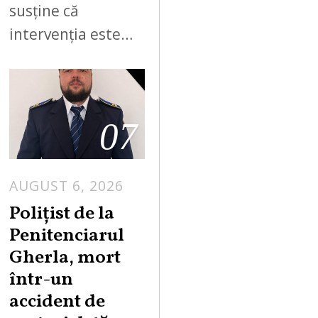
susține că
intervenția este…
07
AUGUST 6, 2026
Polițist de la
Penitenciarul
Gherla, mort
într-un
accident de