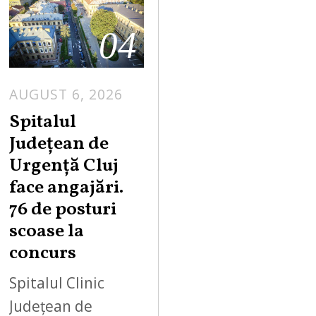
04
AUGUST 6, 2026
Spitalul
Județean de
Urgență Cluj
face angajări.
76 de posturi
scoase la
concurs
Spitalul Clinic
Județean de