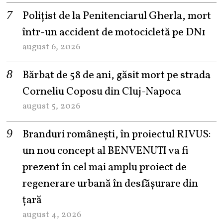
Polițist de la Penitenciarul Gherla, mort
într-un accident de motocicletă pe DN1
august 6, 2026
Bărbat de 58 de ani, găsit mort pe strada
Corneliu Coposu din Cluj-Napoca
august 5, 2026
Branduri românești, în proiectul RIVUS:
un nou concept al BENVENUTI va fi
prezent în cel mai amplu proiect de
regenerare urbană în desfășurare din
țară
august 4, 2026