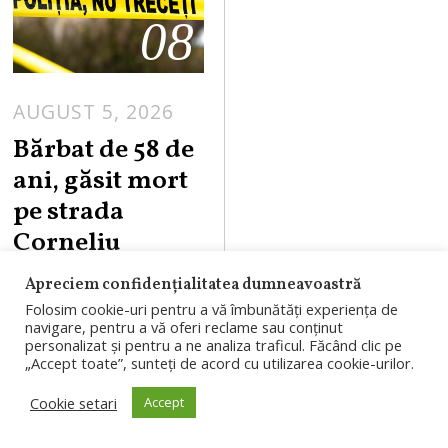
08
AUGUST 5, 2026
Bărbat de 58 de
ani, găsit mort
pe strada
Corneliu
Coposu din
Apreciem confidențialitatea dumneavoastră
Cluj-Napoca
Folosim cookie-uri pentru a vă îmbunătăți experiența de
navigare, pentru a vă oferi reclame sau conținut
Un bărbat în
personalizat și pentru a ne analiza traficul. Făcând clic pe
„Accept toate”, sunteți de acord cu utilizarea cookie-urilor.
vârstă de 58 de ani
Cookie setari
Accept
a fost găsit în
stare de