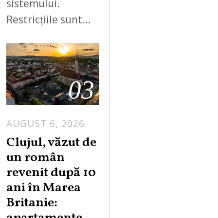
sistemului.
Restricțiile sunt…
03
AUGUST 6, 2026
Clujul, văzut de
un român
revenit după 10
ani în Marea
Britanie: