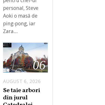
pentru chef-ul
personal, Steve
Aoki o masă de
ping-pong, iar
Zara…
06
AUGUST 6, 2026
Se taie arbori
din jurul