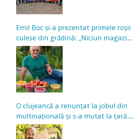
Emil Boc și-a prezentat primele roșii
culese din grădină: „Niciun magazin
nu poate oferi această satisfacție”
O clujeancă a renunțat la jobul din
multinațională și s-a mutat la țară.
Acum cultivă legume în grădina
bunicilor