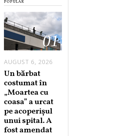
POPULAR
01
AUGUST 6, 2026
Un bărbat
costumat în
„Moartea cu
coasa” a urcat
pe acoperișul
unui spital. A
fost amendat