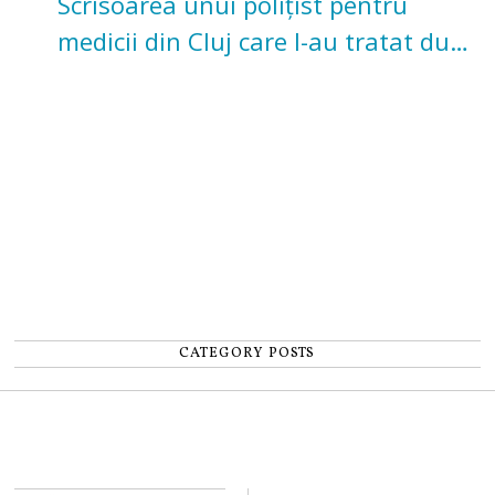
Scrisoarea unui polițist pentru
medicii din Cluj care l-au tratat după
un accident: „Nu m-am simțit un
număr”
CATEGORY POSTS