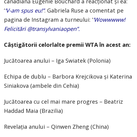
canadiană Eugenie Bouchard a reacţionat şi ea:
‘
‘V-am spus eu!”
. Gabriela Ruse a comentat pe
pagina de Instagram a turneului: ‘
‘Wowwwww!
Felicitări @transylvaniaopen”.
Câştigătorii celorlalte premii WTA în acest an:
Jucătoarea anului – Iga Swiatek (Polonia)
Echipa de dublu – Barbora Krejcikova şi Katerina
Siniakova (ambele din Cehia)
Jucătoarea cu cel mai mare progres – Beatriz
Haddad Maia (Brazilia)
Revelaţia anului – Qinwen Zheng (China)