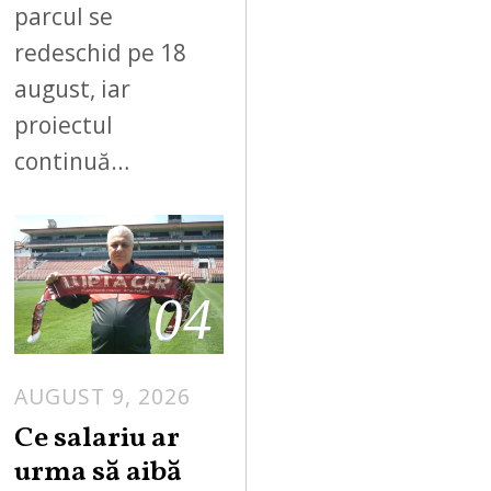
parcul se
redeschid pe 18
august, iar
proiectul
continuă…
04
AUGUST 9, 2026
Ce salariu ar
urma să aibă