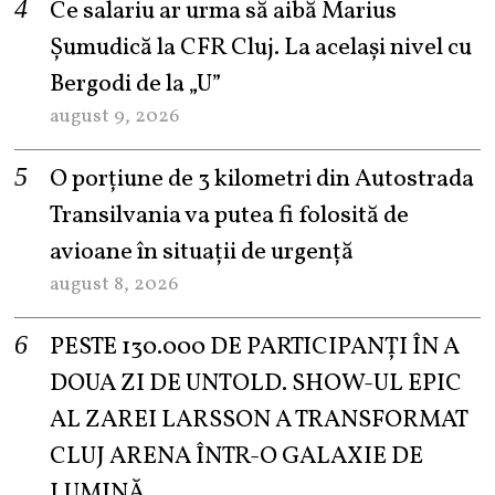
Ce salariu ar urma să aibă Marius
Șumudică la CFR Cluj. La același nivel cu
Bergodi de la „U”
august 9, 2026
O porțiune de 3 kilometri din Autostrada
Transilvania va putea fi folosită de
avioane în situații de urgență
august 8, 2026
PESTE 130.000 DE PARTICIPANȚI ÎN A
DOUA ZI DE UNTOLD. SHOW-UL EPIC
AL ZAREI LARSSON A TRANSFORMAT
CLUJ ARENA ÎNTR-O GALAXIE DE
LUMINĂ