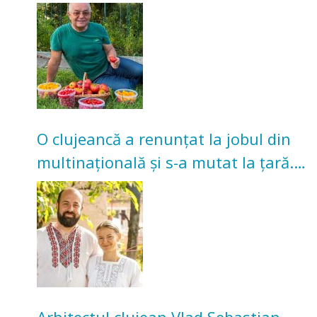
nu poate oferi această satisfacție”
O clujeancă a renunțat la jobul din
multinațională și s-a mutat la țară.
Acum cultivă legume în grădina
bunicilor