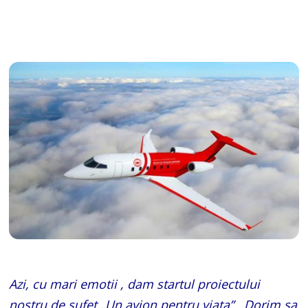
Azi, cu mari emotii , dam startul proiectului
nostru de sufet „Un avion pentru viata” . Dorim sa