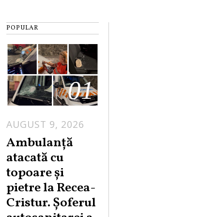
POPULAR
01
AUGUST 9, 2026
Ambulanță
atacată cu
topoare și
pietre la Recea-
Cristur. Șoferul