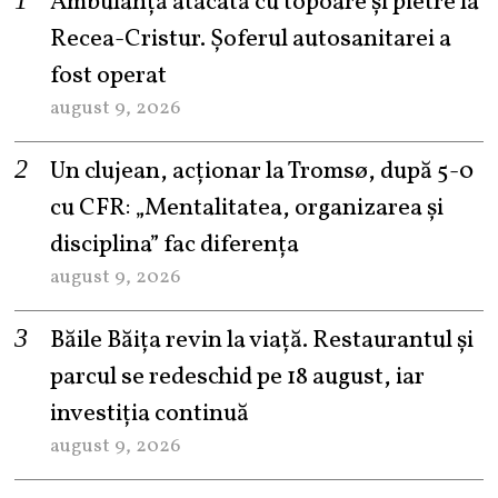
Ambulanță atacată cu topoare și pietre la
Recea-Cristur. Șoferul autosanitarei a
fost operat
august 9, 2026
Un clujean, acționar la Tromsø, după 5-0
cu CFR: „Mentalitatea, organizarea și
disciplina” fac diferența
august 9, 2026
Băile Băița revin la viață. Restaurantul și
parcul se redeschid pe 18 august, iar
investiția continuă
august 9, 2026