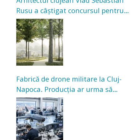
Arhitectul clujean Vlad Sebastian
Rusu a câștigat concursul pentru
transformarea Grădinii Casei
Universitarilor
Fabrică de drone militare la Cluj-
Napoca. Producția ar urma să
înceapă în toamna acestui an