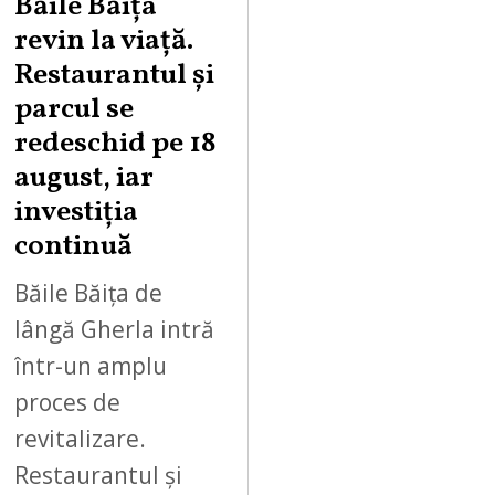
Băile Băița
G
revin la viață.
U
Restaurantul și
S
parcul se
T
redeschid pe 18
9
,
august, iar
2
investiția
0
continuă
2
6
Băile Băița de
lângă Gherla intră
într-un amplu
proces de
revitalizare.
Restaurantul și