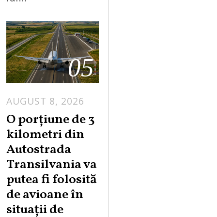
05
AUGUST 8, 2026
A
U
O porțiune de 3
G
kilometri din
U
Autostrada
S
Transilvania va
T
putea fi folosită
8
,
de avioane în
2
situații de