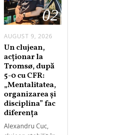
02
AUGUST 9, 2026
Un clujean,
acționar la
Tromsø, după
5-0 cu CFR:
„Mentalitatea,
organizarea și
disciplina” fac
diferența
Alexandru Cuc,