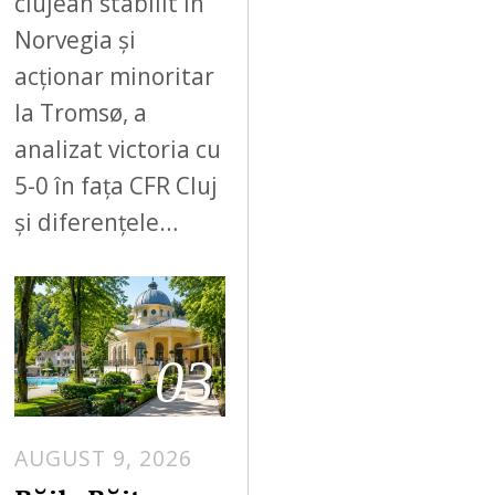
clujean stabilit în
Norvegia și
acționar minoritar
la Tromsø, a
analizat victoria cu
5-0 în fața CFR Cluj
și diferențele…
03
AUGUST 9, 2026
A
U