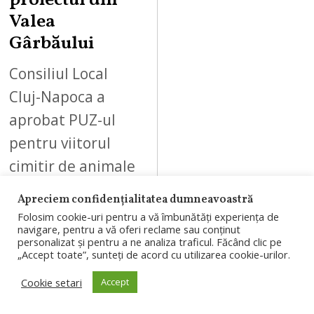
proiectul din
Valea
Gârbăului
Consiliul Local
Cluj-Napoca a
aprobat PUZ-ul
pentru viitorul
cimitir de animale
din Valea
Apreciem confidențialitatea dumneavoastră
Gârbăului. Zona
Folosim cookie-uri pentru a vă îmbunătăți experiența de
navigare, pentru a vă oferi reclame sau conținut
destinată
personalizat și pentru a ne analiza traficul. Făcând clic pe
„Accept toate”, sunteți de acord cu utilizarea cookie-urilor.
cimitirului va avea
8.610 metri
Cookie setari
Accept
pătrați…