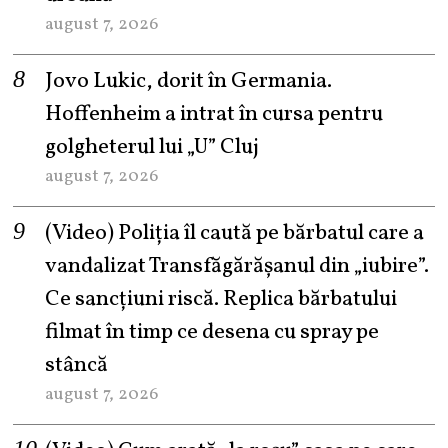
august 7, 2026
Jovo Lukic, dorit în Germania.
Hoffenheim a intrat în cursa pentru
golgheterul lui „U” Cluj
august 7, 2026
(Video) Poliția îl caută pe bărbatul care a
vandalizat Transfăgărășanul din „iubire”.
Ce sancțiuni riscă. Replica bărbatului
filmat în timp ce desena cu spray pe
stâncă
august 7, 2026