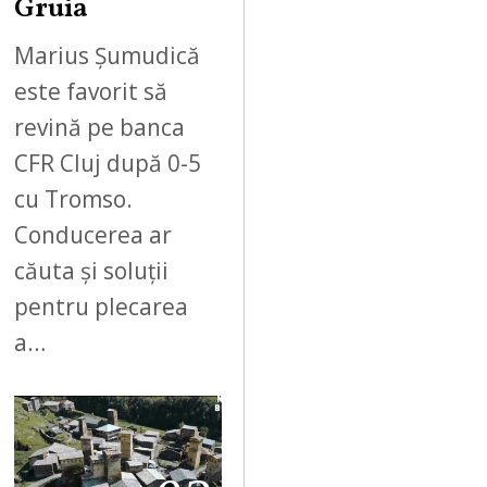
Gruia
Marius Șumudică
este favorit să
revină pe banca
CFR Cluj după 0-5
cu Tromso.
Conducerea ar
căuta și soluții
pentru plecarea
a…