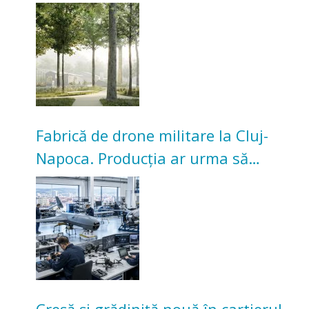
transformarea Grădinii Casei
Universitarilor
Fabrică de drone militare la Cluj-
Napoca. Producția ar urma să
înceapă în toamna acestui an