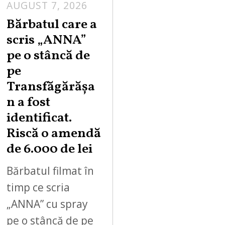
AUGUST 7, 2026
Bărbatul care a
scris „ANNA”
pe o stâncă de
pe
Transfăgărășa
n a fost
identificat.
Riscă o amendă
de 6.000 de lei
Bărbatul filmat în
timp ce scria
„ANNA” cu spray
pe o stâncă de pe