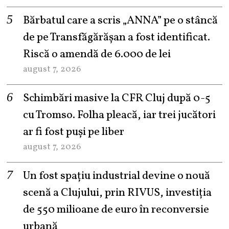
Bărbatul care a scris „ANNA” pe o stâncă
de pe Transfăgărășan a fost identificat.
Riscă o amendă de 6.000 de lei
august 7, 2026
Schimbări masive la CFR Cluj după 0-5
cu Tromso. Folha pleacă, iar trei jucători
ar fi fost puși pe liber
august 7, 2026
Un fost spațiu industrial devine o nouă
scenă a Clujului, prin RIVUS, investiția
de 550 milioane de euro în reconversie
urbană