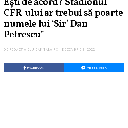
Ești de acord? Stadionul
CFR-ului ar trebui să poarte
numele lui ‘Sir’ Dan
Petrescu”
DE
REDACȚIA CLUJCAPITALA.RO
DECEMBRIE 9, 2022
FACEBOOK
MESSENGER