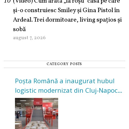
(Video) Cum arată „la roşu” casa pe care
şi-o construiesc Smiley şi Gina Pistol în
Ardeal. Trei dormitoare, living spațios și
sobă
august 7, 2026
CATEGORY POSTS
Poșta Română a inaugurat hubul
logistic modernizat din Cluj-Napoca.
Investiție de 3 milioane de euro