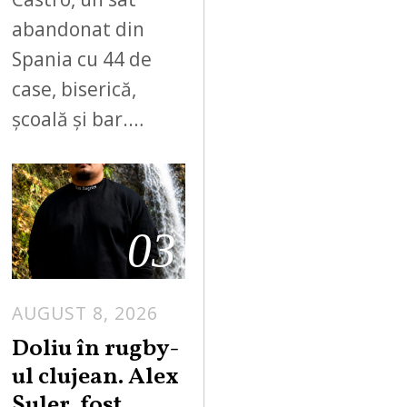
abandonat din
Spania cu 44 de
case, biserică,
școală și bar.…
03
AUGUST 8, 2026
Doliu în rugby-
ul clujean. Alex
Șuler, fost