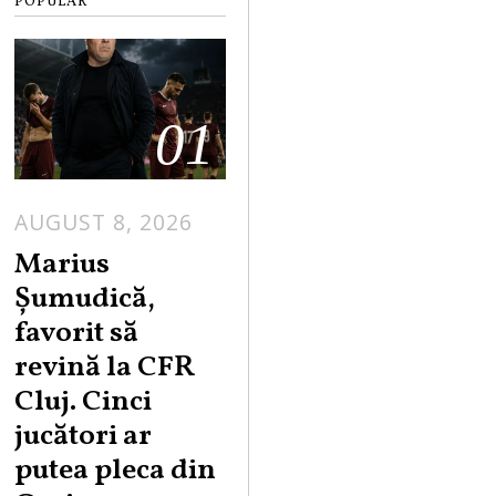
POPULAR
01
AUGUST 8, 2026
Marius
Șumudică,
favorit să
revină la CFR
Cluj. Cinci
jucători ar
putea pleca din