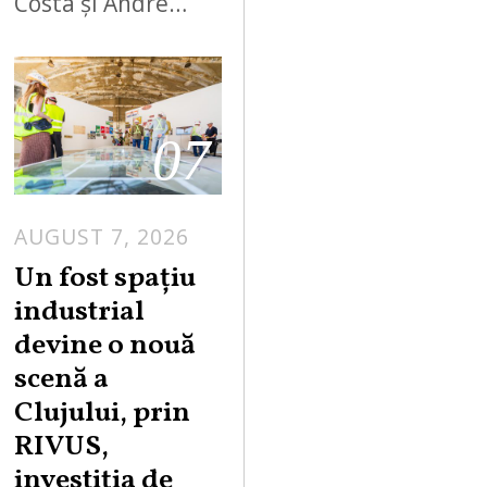
Costa și Andre…
07
AUGUST 7, 2026
Un fost spațiu
industrial
devine o nouă
scenă a
Clujului, prin
RIVUS,
investiția de