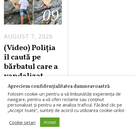
09
AUGUST 7, 2026
A
U
(Video) Poliția
G
îl caută pe
U
bărbatul care a
S
vandalizat
T
Transfăgărășa
7
Apreciem confidențialitatea dumneavoastră
,
nul din „iubire”.
Folosim cookie-uri pentru a vă îmbunătăți experiența de
navigare, pentru a vă oferi reclame sau conținut
2
Ce sancțiuni
personalizat și pentru a ne analiza traficul. Făcând clic pe
0
„Accept toate”, sunteți de acord cu utilizarea cookie-urilor.
riscă. Replica
2
bărbatului
Cookie setari
Accept
6
filmat în timp