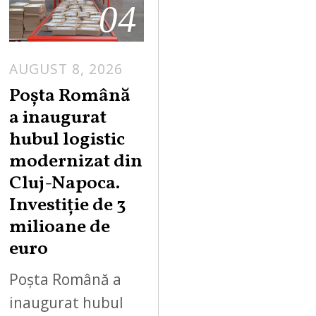
04
AUGUST 8, 2026
Poșta Română
a inaugurat
hubul logistic
modernizat din
Cluj-Napoca.
Investiție de 3
milioane de
euro
Poșta Română a
inaugurat hubul