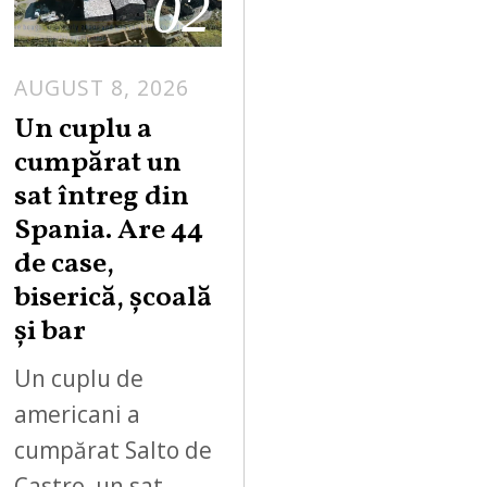
02
AUGUST 8, 2026
Un cuplu a
cumpărat un
sat întreg din
Spania. Are 44
de case,
biserică, școală
și bar
Un cuplu de
americani a
cumpărat Salto de
Castro, un sat