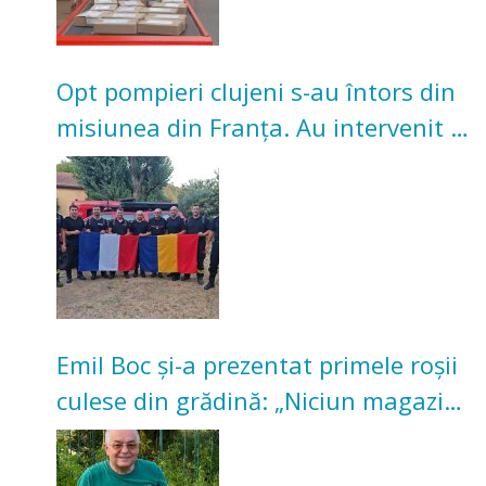
Opt pompieri clujeni s-au întors din
misiunea din Franța. Au intervenit la
incendii de vegetație și pădure
Emil Boc și-a prezentat primele roșii
culese din grădină: „Niciun magazin
nu poate oferi această satisfacție”