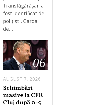
Transfăgărășan a
fost identificat de
polițiști. Garda
de…
06
AUGUST 7, 2026
Schimbări
masive la CFR
Cluj după 0-5