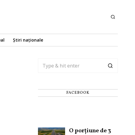
eal
Știri naționale
FACEBOOK
O porțiune de 3