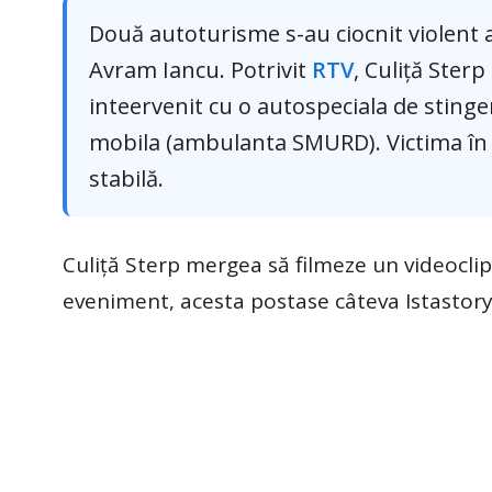
Două autoturisme s-au ciocnit violent ase
Avram Iancu. Potrivit
RTV
, Culiță Sterp
inteervenit cu o autospeciala de stinge
mobila (ambulanta SMURD). Victima în vâ
stabilă.
Culiță Sterp mergea să filmeze un videoclip 
eveniment, acesta postase câteva Istastory-