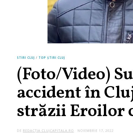
STIRI CLUJ
/
TOP ȘTIRI CLUJ
(Foto/Video) Su
accident în Cluj
străzii Eroilor
DE
REDACȚIA CLUJCAPITALA.RO
NOIEMBRIE 17, 2022