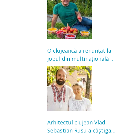
nu poate oferi această
satisfacție”
O clujeancă a renunțat la
jobul din multinațională și
s-a mutat la țară. Acum
cultivă legume în grădina
bunicilor
Arhitectul clujean Vlad
Sebastian Rusu a câștigat