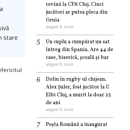
revină la CFR Cluj. Cinci
ța
jucători ar putea pleca din
Gruia
sivă
august 8, 2026
n stare
Un cuplu a cumpărat un sat
întreg din Spania. Are 44 de
case, biserică, școală și bar
august 8, 2026
fericitul
Doliu în rugby-ul clujean.
Alex Șuler, fost jucător la U
Elbi Cluj, a murit la doar 25
de ani
august 8, 2026
Poșta Română a inaugurat