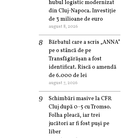
hubul logistic modernizat
din Cluj-Napoca. Investiție
de 3 milioane de euro
august 8, 2026
Bărbatul care a scris „ANNA”
pe o stâncă de pe
Transfăgărășan a fost
identificat. Riscă o amendă
de 6.000 de lei
august 7, 2026
Schimbări masive la CFR
Cluj după 0-5 cu Tromso.
Folha pleacă, iar trei
jucători ar fi fost puși pe
liber