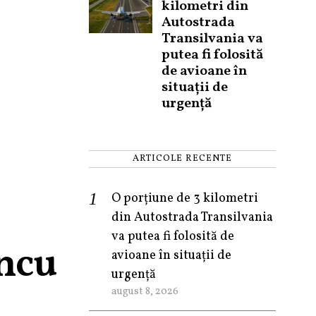
kilometri din
Autostrada
Transilvania va
putea fi folosită
de avioane în
situații de
urgență
ARTICOLE RECENTE
O porțiune de 3 kilometri
din Autostrada Transilvania
va putea fi folosită de
ancu
avioane în situații de
urgență
august 8, 2026