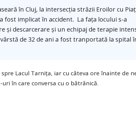
ară în Cluj, la intersecția străzii Eroilor cu Pia
 a fost implicat în accident. La fața locului s-a
re și descarcerare și un echipaj de terapie inten
rstă de 32 de ani a fost tranportată la spital î
spre Lacul Tarnița, iar cu câteva ore înainte de ne
uri în care conversa cu o bătrânică.