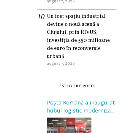
august 7, 2026
Un fost spațiu industrial
devine o nouă scenă a
Clujului, prin RIVUS,
investiția de 550 milioane
de euro în reconversie
urbană
august 7, 2026
CATEGORY POSTS
Poșta Română a inaugurat
hubul logistic modernizat
din Cluj-Napoca. Investiție
de 3 milioane de euro