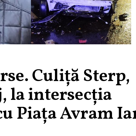
rse. Culiță Sterp,
, la intersecția
 cu Piața Avram I