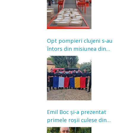
Opt pompieri clujeni s-au
întors din misiunea din
Franța. Au intervenit la
incendii de vegetație și
pădure
Emil Boc și-a prezentat
primele roșii culese din
grădină: „Niciun magazin