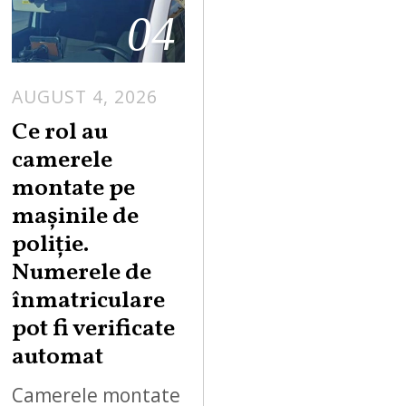
04
AUGUST 4, 2026
Ce rol au
camerele
montate pe
mașinile de
poliție.
Numerele de
înmatriculare
pot fi verificate
automat
Camerele montate