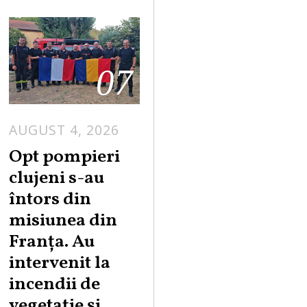
07
AUGUST 4, 2026
Opt pompieri
clujeni s-au
întors din
misiunea din
Franța. Au
intervenit la
incendii de
vegetație și