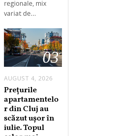
regionale, mix
variat de…
03
AUGUST 4, 2026
Prețurile
apartamentelo
r din Cluj au
scăzut ușor în
iulie. Topul