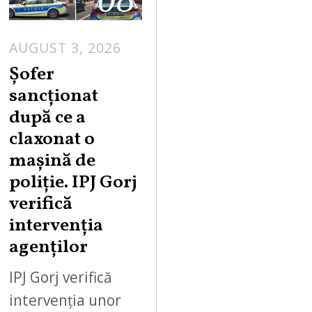
AUGUST 3, 2026
Șofer
sancționat
după ce a
claxonat o
mașină de
poliție. IPJ Gorj
verifică
intervenția
agenților
IPJ Gorj verifică
intervenția unor