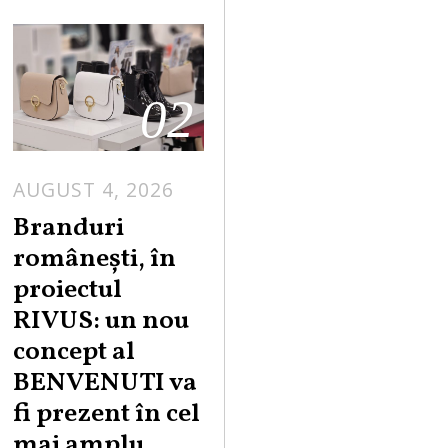
02
AUGUST 4, 2026
Branduri
românești, în
proiectul
RIVUS: un nou
concept al
BENVENUTI va
fi prezent în cel
mai amplu