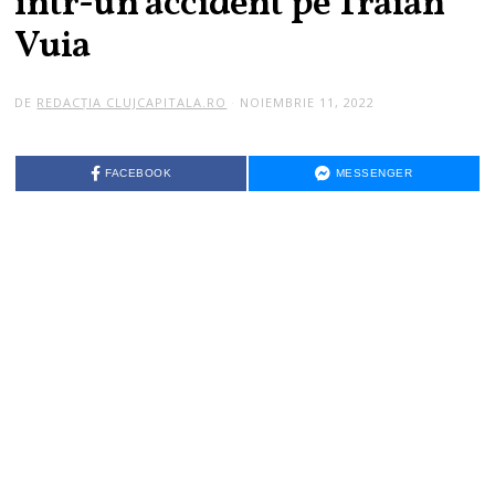
într-un accident pe Traian
Vuia
DE
REDACȚIA CLUJCAPITALA.RO
NOIEMBRIE 11, 2022
FACEBOOK
MESSENGER