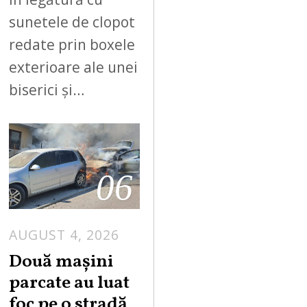
sunetele de clopot
redate prin boxele
exterioare ale unei
biserici și…
06
AUGUST 4, 2026
Două mașini
parcate au luat
foc pe o stradă