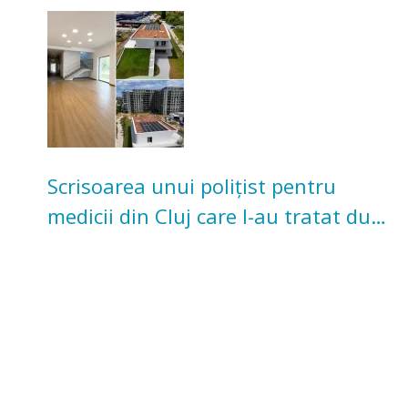
pentru copii
Scrisoarea unui polițist pentru
medicii din Cluj care l-au tratat după
un accident: „Nu m-am simțit un
număr”