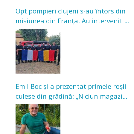
Opt pompieri clujeni s-au întors din
misiunea din Franța. Au intervenit la
incendii de vegetație și pădure
Emil Boc și-a prezentat primele roșii
culese din grădină: „Niciun magazin
nu poate oferi această satisfacție”