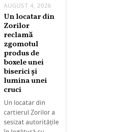
AUGUST 4, 2026
Un locatar din
Zorilor
reclamă
zgomotul
produs de
boxele unei
biserici și
lumina unei
cruci
Un locatar din
cartierul Zorilor a
sesizat autoritățile
în legătură cu