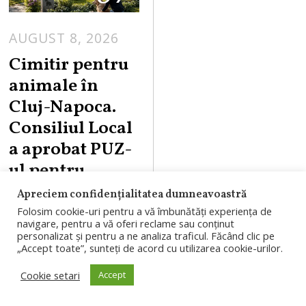
AUGUST 8, 2026
Cimitir pentru
animale în
Cluj-Napoca.
Consiliul Local
a aprobat PUZ-
ul pentru
proiectul din
Apreciem confidențialitatea dumneavoastră
Valea
Folosim cookie-uri pentru a vă îmbunătăți experiența de
navigare, pentru a vă oferi reclame sau conținut
Gârbăului
personalizat și pentru a ne analiza traficul. Făcând clic pe
„Accept toate”, sunteți de acord cu utilizarea cookie-urilor.
Consiliul Local
Cookie setari
Accept
Cluj-Napoca a