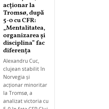
acționar la
Tromsø, după
5-0 cu CFR:
„Mentalitatea,
organizarea și
disciplina” fac
diferența
Alexandru Cuc,
clujean stabilit în
Norvegia și
acționar minoritar
la Tromsø, a
analizat victoria cu