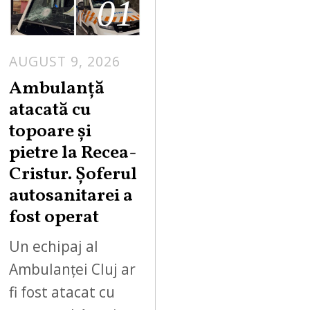
01
AUGUST 9, 2026
Ambulanță
atacată cu
topoare și
pietre la Recea-
Cristur. Șoferul
autosanitarei a
fost operat
Un echipaj al
Ambulanței Cluj ar
fi fost atacat cu