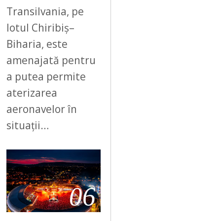
Transilvania, pe
lotul Chiribiș–
Biharia, este
amenajată pentru
a putea permite
aterizarea
aeronavelor în
situații…
06