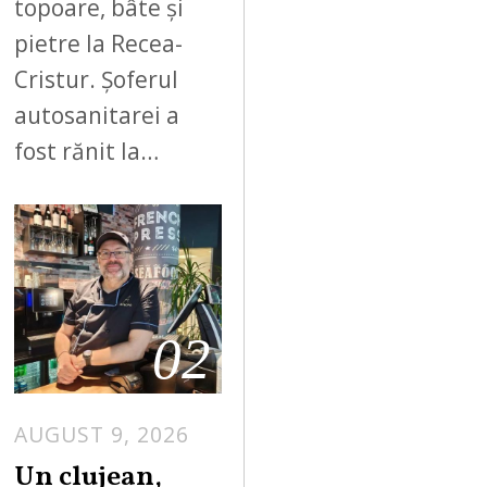
topoare, bâte și
pietre la Recea-
Cristur. Șoferul
autosanitarei a
fost rănit la…
02
AUGUST 9, 2026
Un clujean,