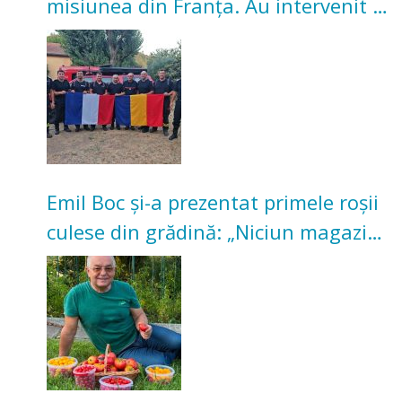
misiunea din Franța. Au intervenit la
incendii de vegetație și pădure
Emil Boc și-a prezentat primele roșii
culese din grădină: „Niciun magazin
nu poate oferi această satisfacție”