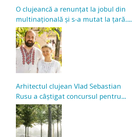
O clujeancă a renunțat la jobul din
multinațională și s-a mutat la țară.
Acum cultivă legume în grădina
bunicilor
Arhitectul clujean Vlad Sebastian
Rusu a câștigat concursul pentru
transformarea Grădinii Casei
Universitarilor