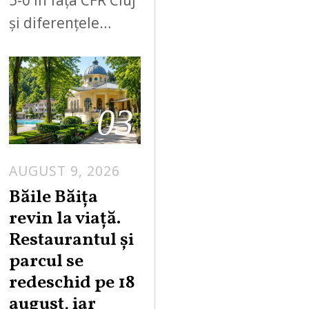
5-0 în fața CFR Cluj
și diferențele…
03
AUGUST 9, 2026
A
U
Băile Băița
G
revin la viață.
U
Restaurantul și
S
parcul se
T
redeschid pe 18
9
,
august, iar