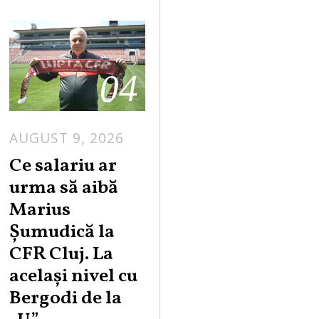
04
AUGUST 9, 2026
Ce salariu ar
urma să aibă
Marius
Șumudică la
CFR Cluj. La
același nivel cu
Bergodi de la