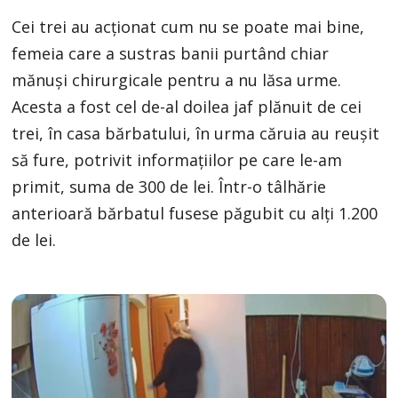
Cei trei au acţionat cum nu se poate mai bine,
femeia care a sustras banii purtând chiar
mănuşi chirurgicale pentru a nu lăsa urme.
Acesta a fost cel de-al doilea jaf plănuit de cei
trei, în casa bărbatului, în urma căruia au reuşit
să fure, potrivit informaţiilor pe care le-am
primit, suma de 300 de lei. Într-o tâlhărie
anterioară bărbatul fusese păgubit cu alţi 1.200
de lei.