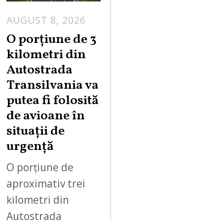
AUGUST 8, 2026
A
U
O porțiune de 3
G
kilometri din
U
Autostrada
S
Transilvania va
T
putea fi folosită
8
,
de avioane în
2
situații de
0
urgență
2
6
O porțiune de
aproximativ trei
kilometri din
Autostrada