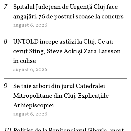
Spitalul Județean de Urgență Cluj face
angajări. 76 de posturi scoase la concurs
august 6, 2026
UNTOLD începe astăzi la Cluj. Ce au
cerut Sting, Steve Aoki și Zara Larsson
în culise
august 6, 2026
Se taie arbori din jurul Catedralei
Mitropolitane din Cluj. Explicațiile
Arhiepiscopiei
august 6, 2026
Polițist de la Penitenciarul Gherla, mort