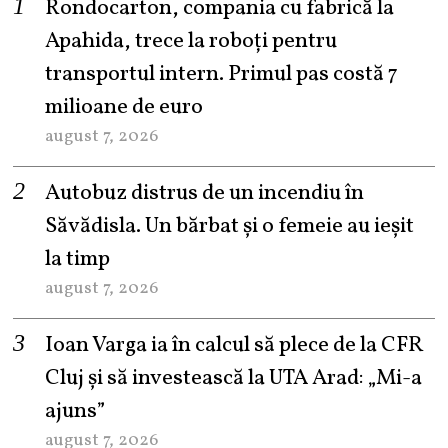
Rondocarton, compania cu fabrică la
Apahida, trece la roboți pentru
transportul intern. Primul pas costă 7
milioane de euro
august 7, 2026
Autobuz distrus de un incendiu în
Săvădisla. Un bărbat și o femeie au ieșit
la timp
august 7, 2026
Ioan Varga ia în calcul să plece de la CFR
Cluj și să investească la UTA Arad: „Mi-a
ajuns”
august 7, 2026