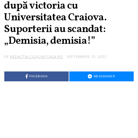
după victoria cu
Universitatea Craiova.
Suporterii au scandat:
„Demisia, demisia!”
DE
REDACȚIA CLUJCAPITALA.RO
SEPTEMBRIE 12, 2022
FACEBOOK
MESSENGER