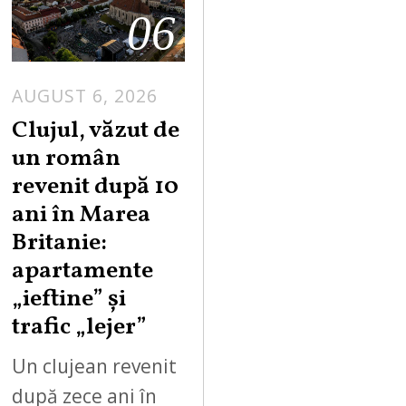
06
AUGUST 6, 2026
Clujul, văzut de
un român
revenit după 10
ani în Marea
Britanie:
apartamente
„ieftine” și
trafic „lejer”
Un clujean revenit
după zece ani în