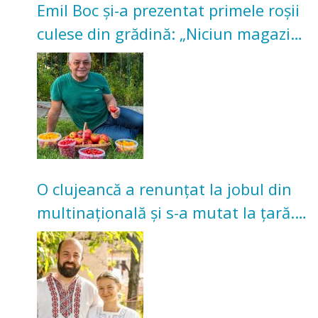
Emil Boc și-a prezentat primele roșii
culese din grădină: „Niciun magazin
nu poate oferi această satisfacție”
O clujeancă a renunțat la jobul din
multinațională și s-a mutat la țară.
Acum cultivă legume în grădina
bunicilor