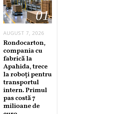
01
AUGUST 7, 2026
A
U
Rondocarton,
G
compania cu
U
fabrică la
S
Apahida, trece
T
la roboți pentru
7
,
transportul
2
intern. Primul
0
pas costă 7
2
milioane de
6