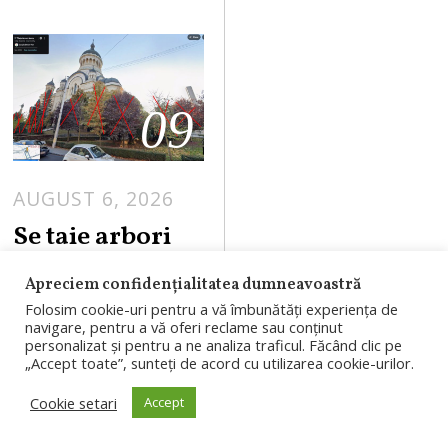
09
AUGUST 6, 2026
Se taie arbori
din jurul
Apreciem confidențialitatea dumneavoastră
Catedralei
Folosim cookie-uri pentru a vă îmbunătăți experiența de
Mitropolitane
navigare, pentru a vă oferi reclame sau conținut
personalizat și pentru a ne analiza traficul. Făcând clic pe
din Cluj.
„Accept toate”, sunteți de acord cu utilizarea cookie-urilor.
Explicațiile
Cookie setari
Accept
Arhiepiscopiei