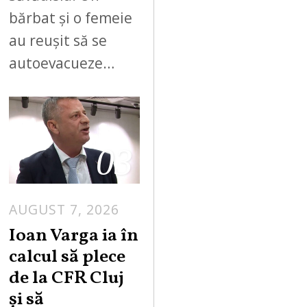
bărbat și o femeie
au reușit să se
autoevacueze…
03
AUGUST 7, 2026
Ioan Varga ia în
calcul să plece
de la CFR Cluj
și să