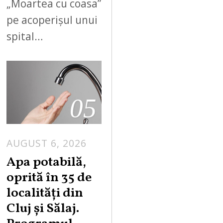
„Moartea cu coasa”
pe acoperișul unui
spital…
05
AUGUST 6, 2026
Apa potabilă,
oprită în 35 de
localități din
Cluj și Sălaj.