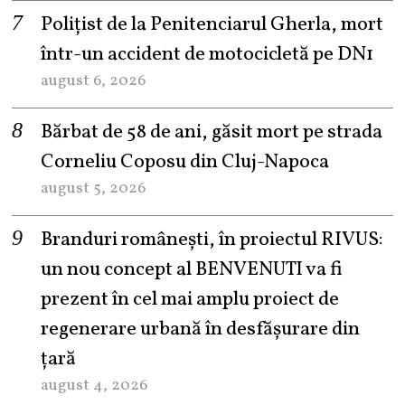
Polițist de la Penitenciarul Gherla, mort
într-un accident de motocicletă pe DN1
august 6, 2026
Bărbat de 58 de ani, găsit mort pe strada
Corneliu Coposu din Cluj-Napoca
august 5, 2026
Branduri românești, în proiectul RIVUS:
un nou concept al BENVENUTI va fi
prezent în cel mai amplu proiect de
regenerare urbană în desfășurare din
țară
august 4, 2026