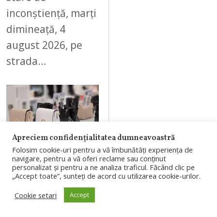
inconștiență, marți
dimineață, 4
august 2026, pe
strada…
09
Apreciem confidențialitatea dumneavoastră
Folosim cookie-uri pentru a vă îmbunătăți experiența de
navigare, pentru a vă oferi reclame sau conținut
AUGUST 4, 2026
personalizat și pentru a ne analiza traficul. Făcând clic pe
„Accept toate”, sunteți de acord cu utilizarea cookie-urilor.
Branduri
românești, în
Cookie setari
Accept
proiectul