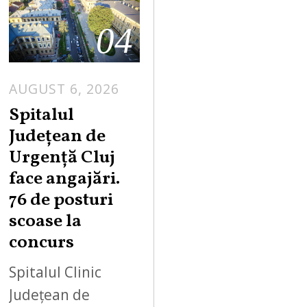
04
AUGUST 6, 2026
Spitalul
Județean de
Urgență Cluj
face angajări.
76 de posturi
scoase la
concurs
Spitalul Clinic
Județean de