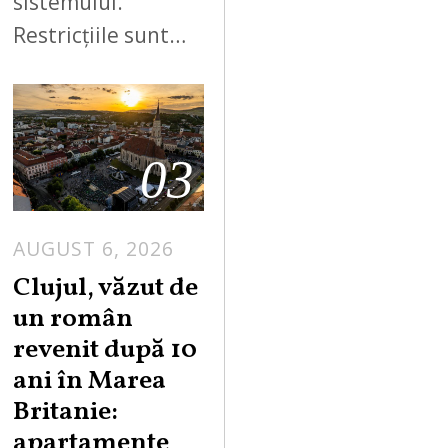
sistemului.
Restricțiile sunt…
03
AUGUST 6, 2026
Clujul, văzut de
un român
revenit după 10
ani în Marea
Britanie:
apartamente