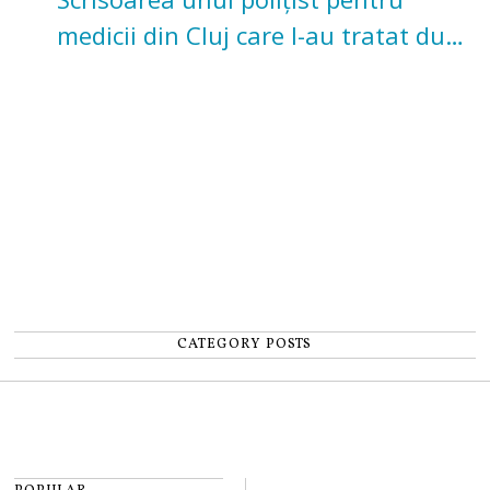
medicii din Cluj care l-au tratat după
un accident: „Nu m-am simțit un
număr”
CATEGORY POSTS