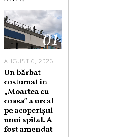
POPULAR
01
AUGUST 6, 2026
Un bărbat
costumat în
„Moartea cu
coasa” a urcat
pe acoperișul
unui spital. A
fost amendat