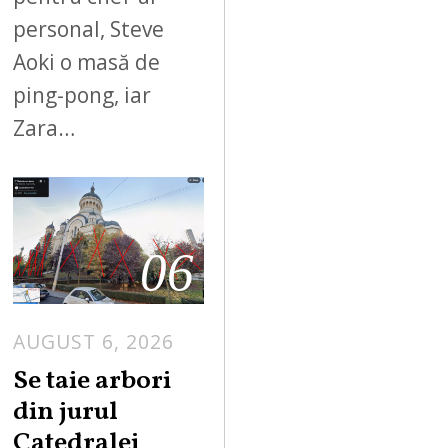
personal, Steve
Aoki o masă de
ping-pong, iar
Zara…
06
AUGUST 6, 2026
Se taie arbori
din jurul
Catedralei