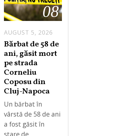
08
AUGUST 5, 2026
Bărbat de 58 de
ani, găsit mort
pe strada
Corneliu
Coposu din
Cluj-Napoca
Un bărbat în
vârstă de 58 de ani
a fost găsit în
stare de