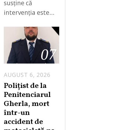
susține că
intervenția este…
07
AUGUST 6, 2026
Polițist de la
Penitenciarul
Gherla, mort
într-un
accident de