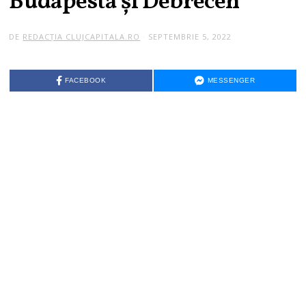
Budapesta și Debrecen
DE
REDACȚIA CLUJCAPITALA.RO
SEPTEMBRIE 5, 2022
FACEBOOK
MESSENGER