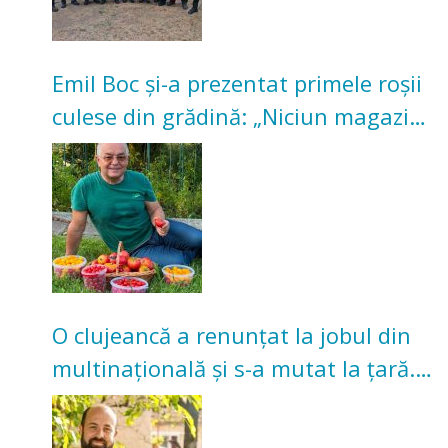
Emil Boc și-a prezentat primele roșii
culese din grădină: „Niciun magazin
nu poate oferi această satisfacție”
O clujeancă a renunțat la jobul din
multinațională și s-a mutat la țară.
Acum cultivă legume în grădina
bunicilor