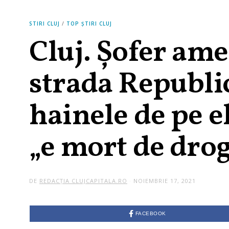
STIRI CLUJ
/
TOP ȘTIRI CLUJ
Cluj. Șofer ame
strada Republici
hainele de pe e
„e mort de drog
DE
REDACȚIA CLUJCAPITALA.RO
NOIEMBRIE 17, 2021
FACEBOOK