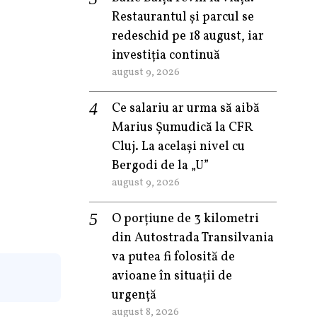
Restaurantul și parcul se
redeschid pe 18 august, iar
investiția continuă
august 9, 2026
Ce salariu ar urma să aibă
Marius Șumudică la CFR
Cluj. La același nivel cu
Bergodi de la „U”
august 9, 2026
O porțiune de 3 kilometri
din Autostrada Transilvania
va putea fi folosită de
avioane în situații de
urgență
august 8, 2026