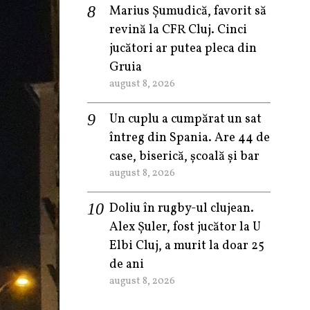
Marius Șumudică, favorit să
revină la CFR Cluj. Cinci
jucători ar putea pleca din
Gruia
august 8, 2026
Un cuplu a cumpărat un sat
întreg din Spania. Are 44 de
case, biserică, școală și bar
august 8, 2026
Doliu în rugby-ul clujean.
Alex Șuler, fost jucător la U
Elbi Cluj, a murit la doar 25
de ani
august 8, 2026