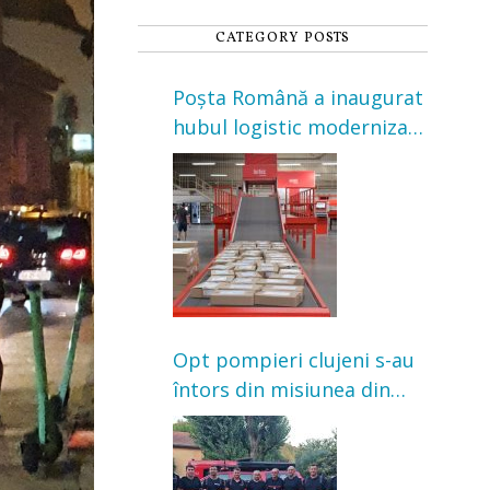
CATEGORY POSTS
Poșta Română a inaugurat
hubul logistic modernizat
din Cluj-Napoca. Investiție
de 3 milioane de euro
Opt pompieri clujeni s-au
întors din misiunea din
Franța. Au intervenit la
incendii de vegetație și
pădure