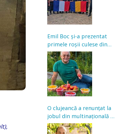
Emil Boc și-a prezentat
primele roșii culese din
grădină: „Niciun magazin
nu poate oferi această
satisfacție”
O clujeancă a renunțat la
jobul din multinațională și
s-a mutat la țară. Acum
t),
cultivă legume în grădina