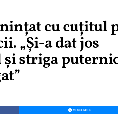
nințat cu cuțitul 
i. „Și-a dat jos
l și striga putern
at”
MESSENGER