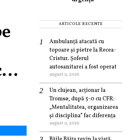
pe
ARTICOLE RECENTE
Ambulanță atacată cu
topoare și pietre la Recea-
Cristur. Șoferul
ic…
autosanitarei a fost operat
august 9, 2026
Un clujean, acționar la
Tromsø, după 5-0 cu CFR:
„Mentalitatea, organizarea
și disciplina” fac diferența
august 9, 2026
Băile Băița revin la viață.