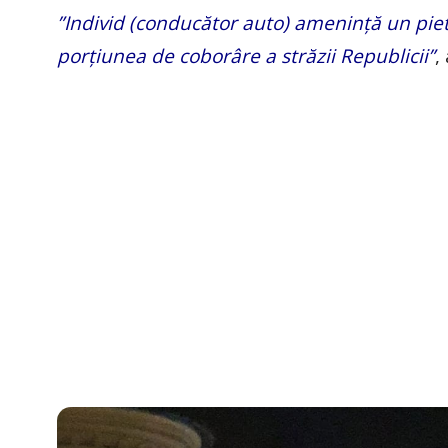
”Individ (conducător auto) amenință un piet
porțiunea de coborâre a străzii Republicii”
,