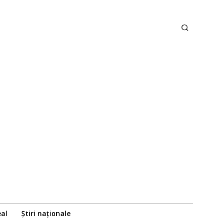
eal
Știri naționale