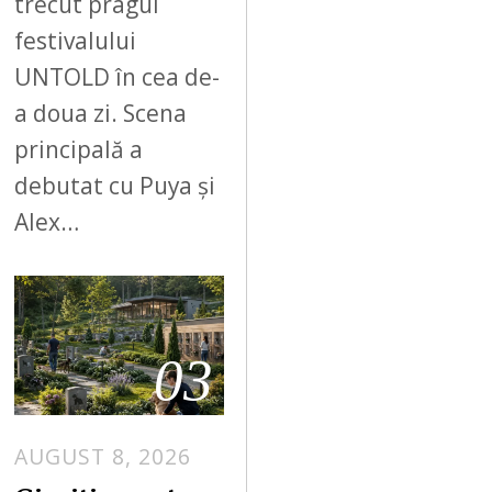
trecut pragul
festivalului
UNTOLD în cea de-
a doua zi. Scena
principală a
debutat cu Puya și
Alex…
03
AUGUST 8, 2026