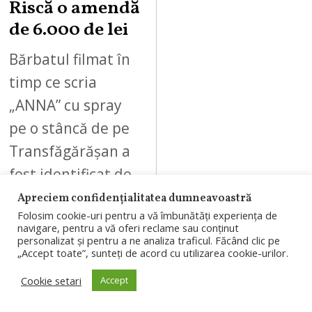
Riscă o amendă
de 6.000 de lei
Bărbatul filmat în
timp ce scria
„ANNA” cu spray
pe o stâncă de pe
Transfăgărășan a
fost identificat de
polițiști. Garda
Apreciem confidențialitatea dumneavoastră
Folosim cookie-uri pentru a vă îmbunătăți experiența de
de…
navigare, pentru a vă oferi reclame sau conținut
personalizat și pentru a ne analiza traficul. Făcând clic pe
„Accept toate”, sunteți de acord cu utilizarea cookie-urilor.
Cookie setari
Accept