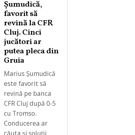
Șumudică,
favorit să
revină la CFR
Cluj. Cinci
jucători ar
putea pleca din
Gruia
Marius Șumudică
este favorit să
revină pe banca
CFR Cluj după 0-5
cu Tromso.
Conducerea ar
căuta și soluții