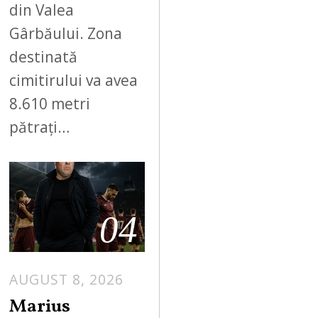
din Valea
Gârbăului. Zona
destinată
cimitirului va avea
8.610 metri
pătrați…
04
AUGUST 8, 2026
Marius