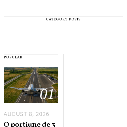
CATEGORY POSTS
POPULAR
01
AUGUST 8, 2026
A
U
O porțiune de 3