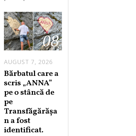
08
AUGUST 7, 2026
Bărbatul care a
scris „ANNA”
pe o stâncă de
pe
Transfăgărășa
n a fost
identificat.