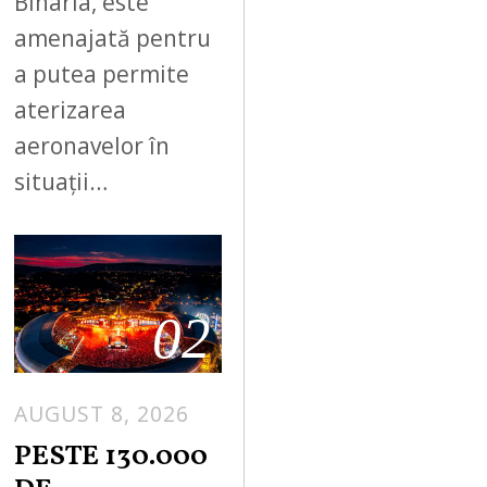
Biharia, este
amenajată pentru
a putea permite
aterizarea
aeronavelor în
situații…
02
AUGUST 8, 2026
PESTE 130.000