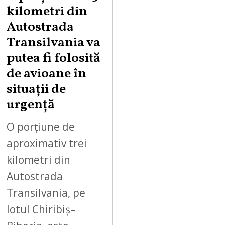
G
kilometri din
U
Autostrada
S
Transilvania va
T
putea fi folosită
8
,
de avioane în
2
situații de
0
urgență
2
6
O porțiune de
aproximativ trei
kilometri din
Autostrada
Transilvania, pe
lotul Chiribiș–