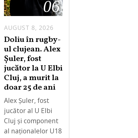
06
AUGUST 8, 2026
Doliu în rugby-
ul clujean. Alex
Șuler, fost
jucător la U Elbi
Cluj, a murit la
doar 25 de ani
Alex Șuler, fost
jucător al U Elbi
Cluj și component
al naționalelor U18