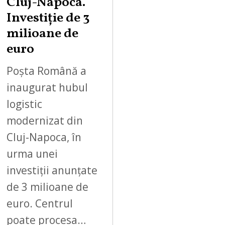
Cluj-Napoca.
Investiție de 3
milioane de
euro
Poșta Română a
inaugurat hubul
logistic
modernizat din
Cluj-Napoca, în
urma unei
investiții anunțate
de 3 milioane de
euro. Centrul
poate procesa…