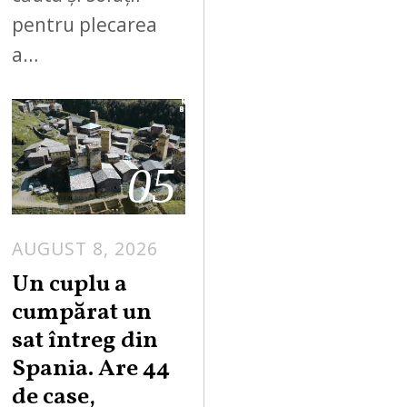
pentru plecarea
a…
05
AUGUST 8, 2026
Un cuplu a
cumpărat un
sat întreg din
Spania. Are 44
de case,