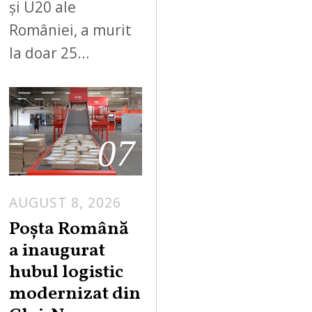
și U20 ale
României, a murit
la doar 25…
07
AUGUST 8, 2026
Poșta Română
a inaugurat
hubul logistic
modernizat din