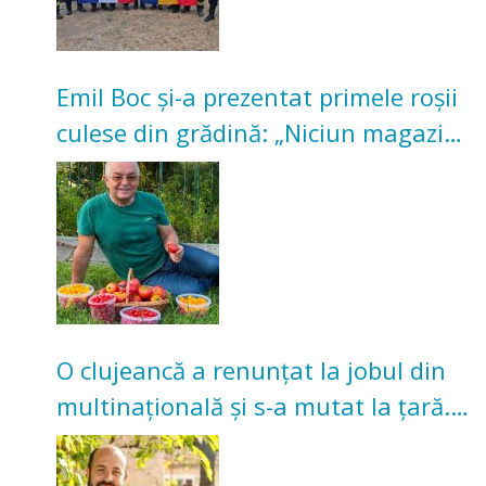
Emil Boc și-a prezentat primele roșii
culese din grădină: „Niciun magazin
nu poate oferi această satisfacție”
O clujeancă a renunțat la jobul din
multinațională și s-a mutat la țară.
Acum cultivă legume în grădina
bunicilor