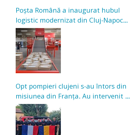
Poșta Română a inaugurat hubul
logistic modernizat din Cluj-Napoca.
Investiție de 3 milioane de euro
Opt pompieri clujeni s-au întors din
misiunea din Franța. Au intervenit la
incendii de vegetație și pădure