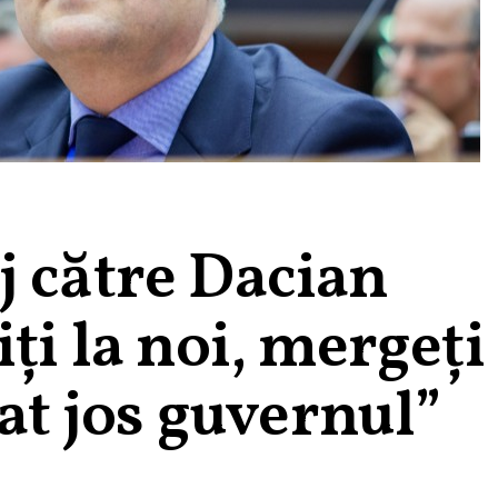
j către Dacian
ți la noi, mergeți 
dat jos guvernul”