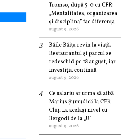
Tromsø, după 5-0 cu CFR:
„Mentalitatea, organizarea
și disciplina” fac diferența
august 9, 2026
Băile Băița revin la viață.
Restaurantul și parcul se
redeschid pe 18 august, iar
investiția continuă
august 9, 2026
Ce salariu ar urma să aibă
Marius Șumudică la CFR
Cluj. La același nivel cu
Bergodi de la „U”
august 9, 2026