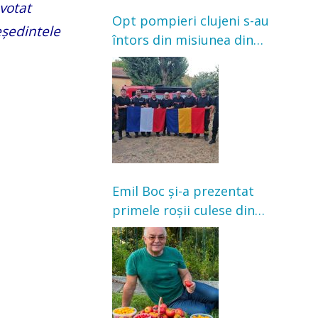
 votat
Opt pompieri clujeni s-au
eședintele
întors din misiunea din
Franța. Au intervenit la
incendii de vegetație și
pădure
Emil Boc și-a prezentat
primele roșii culese din
grădină: „Niciun magazin
nu poate oferi această
satisfacție”