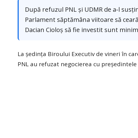
După refuzul PNL și UDMR de a-l susți
Parlament săptămâna viitoare să ceară
Dacian Cioloș să fie investit sunt minime
La ședința Biroului Executiv de vineri în car
PNL au refuzat negocierea cu președintele US