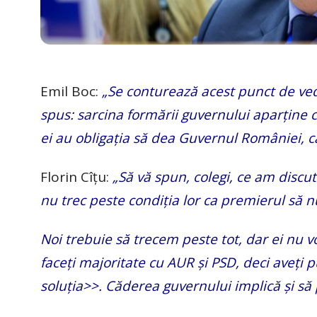
Emil Boc:
„Se conturează acest punct de ved
spus: sarcina formării guvernului aparține c
ei au obligația să dea Guvernul României, că
Florin Cîțu:
„Să vă spun, colegi, ce am discut
nu trec peste condiția lor ca premierul să n
Noi trebuie să trecem peste tot, dar ei nu vo
faceți majoritate cu AUR și PSD, deci aveți p
soluția>>. Căderea guvernului implică și s