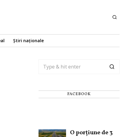
eal
Știri naționale
FACEBOOK
O porțiune de 3