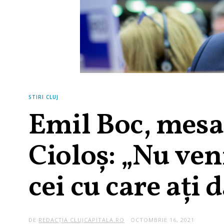
STIRI CLUJ
Emil Boc, mesa
Cioloș: „Nu veni
cei cu care ați 
DE
REDACȚIA CLUJCAPITALA.RO
OCTOMBRIE 16, 2021