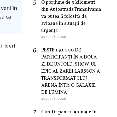
O porțiune de 3 kilometri
veni în
din Autostrada Transilvania
să ca
va putea fi folosită de
avioane în situații de
urgență
august 8, 2026
 liderii
PESTE 130.000 DE
PARTICIPANȚI ÎN A DOUA
ZI DE UNTOLD. SHOW-UL
EPIC AL ZAREI LARSSON A
TRANSFORMAT CLUJ
ARENA ÎNTR-O GALAXIE
DE LUMINĂ
august 8, 2026
Cimitir pentru animale în