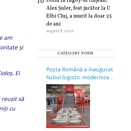
Doliu în rugby-ul clujean.
Alex Șuler, fost jucător la U
Elbi Cluj, a murit la doar 25
de ani
august 8, 2026
ce am
oritate și
CATEGORY POSTS
Poșta Română a inaugurat
oloș. Ei
hubul logistic modernizat
din Cluj-Napoca. Investiție
de 3 milioane de euro
 reușit să
niți cu