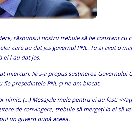
ere, răspunsul nostru trebuie să fie constant cu 
elor care au dat jos guvernul PNL. Tu ai avut o maj
 ei l-au dat jos.
at miercuri. Ni s-a propus susținerea Guvernului Ci
u fie președintele PNL și ne-am blocat.
r nimic. (…) Mesajele mele pentru ei au fost: <<ați
utere de convingere, trebuie să mergeți la ei să ve
ă pui un guvern după aceea.