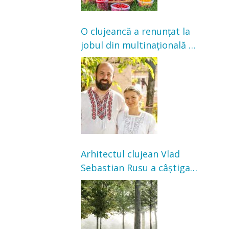
O clujeancă a renunțat la
jobul din multinațională și
s-a mutat la țară. Acum
cultivă legume în grădina
bunicilor
Arhitectul clujean Vlad
Sebastian Rusu a câștigat
concursul pentru
transformarea Grădinii
Casei Universitarilor