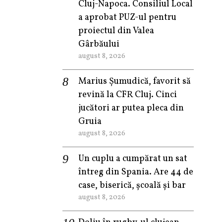
Cluj-Napoca. Consiliul Local
a aprobat PUZ-ul pentru
proiectul din Valea
Gârbăului
august 8, 2026
Marius Șumudică, favorit să
revină la CFR Cluj. Cinci
jucători ar putea pleca din
Gruia
august 8, 2026
Un cuplu a cumpărat un sat
întreg din Spania. Are 44 de
case, biserică, școală și bar
august 8, 2026