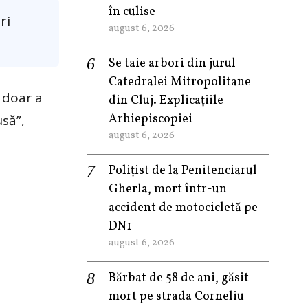
în culise
ri
august 6, 2026
Se taie arbori din jurul
Catedralei Mitropolitane
i doar a
din Cluj. Explicațiile
Arhiepiscopiei
usă”,
august 6, 2026
Polițist de la Penitenciarul
Gherla, mort într-un
accident de motocicletă pe
DN1
august 6, 2026
Bărbat de 58 de ani, găsit
mort pe strada Corneliu