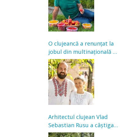
satisfacție”
O clujeancă a renunțat la
jobul din multinațională și
s-a mutat la țară. Acum
cultivă legume în grădina
bunicilor
Arhitectul clujean Vlad
Sebastian Rusu a câștigat
concursul pentru