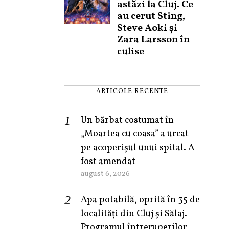
astăzi la Cluj. Ce
au cerut Sting,
Steve Aoki și
Zara Larsson în
culise
ARTICOLE RECENTE
Un bărbat costumat în
„Moartea cu coasa” a urcat
pe acoperișul unui spital. A
fost amendat
august 6, 2026
Apa potabilă, oprită în 35 de
localități din Cluj și Sălaj.
Programul întreruperilor