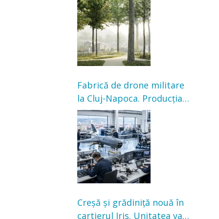
transformarea Grădinii
Casei Universitarilor
Fabrică de drone militare
la Cluj-Napoca. Producția
ar urma să înceapă în
toamna acestui an
Creșă și grădiniță nouă în
cartierul Iris. Unitatea va