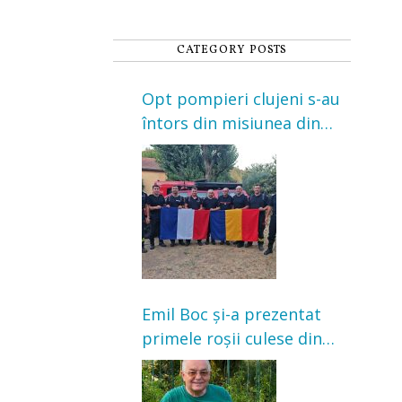
CATEGORY POSTS
Opt pompieri clujeni s-au
întors din misiunea din
Franța. Au intervenit la
incendii de vegetație și
pădure
Emil Boc și-a prezentat
primele roșii culese din
grădină: „Niciun magazin
nu poate oferi această