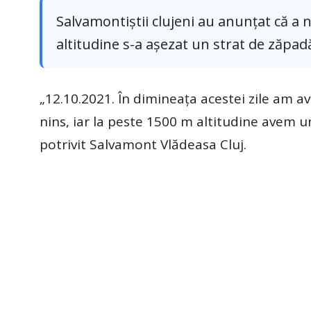
Salvamontiștii clujeni au anunțat că a n
altitudine s-a așezat un strat de zăpad
„12.10.2021. În dimineața acestei zile am av
nins, iar la peste 1500 m altitudine avem un
potrivit Salvamont Vlădeasa Cluj.