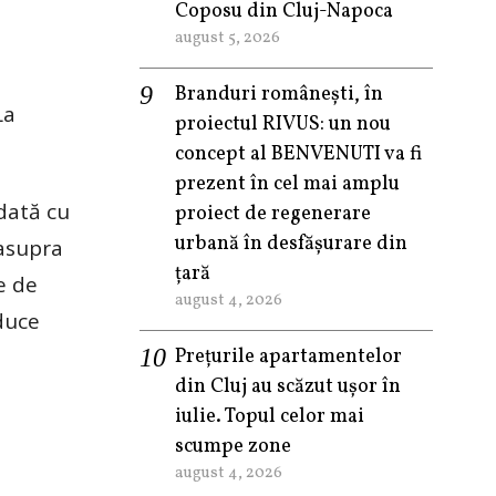
Coposu din Cluj-Napoca
august 5, 2026
Branduri românești, în
La
proiectul RIVUS: un nou
concept al BENVENUTI va fi
prezent în cel mai amplu
dată cu
proiect de regenerare
urbană în desfășurare din
 asupra
țară
e de
august 4, 2026
duce
Prețurile apartamentelor
din Cluj au scăzut ușor în
iulie. Topul celor mai
scumpe zone
august 4, 2026