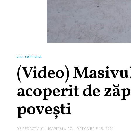
CLUJ CAPITALA
(Video) Masivul
acoperit de zăp
povești
DE
REDACȚIA CLUJCAPITALA.RO
OCTOMBRIE 13, 2021