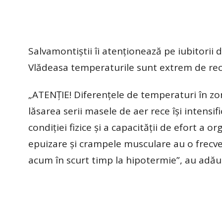
Salvamontiștii îi atenționează pe iubitorii 
Vlădeasa temperaturile sunt extrem de reci
„ATENȚIE! Diferențele de temperaturi în zo
lăsarea serii masele de aer rece își intensi
condiției fizice și a capacității de efort a
epuizare și crampele musculare au o frecv
acum în scurt timp la hipotermie”, au adău