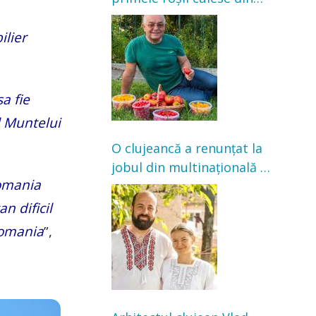
grădină: „Niciun magazin
nu poate oferi această
ilier
satisfacție”
sa fie
l Muntelui
O clujeancă a renunțat la
jobul din multinațională și
Romania
s-a mutat la țară. Acum
cultivă legume în grădina
n dificil
bunicilor
Romania
”,