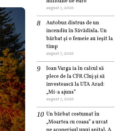
milioane de euro
august 7, 2026
Autobuz distrus de un
incendiu în Săvădisla. Un
bărbat și o femeie au ieșit la
timp
august 7, 2026
Ioan Varga ia în calcul să
plece de la CFR Cluj și să
investească la UTA Arad:
„Mi-a ajuns”
august 7, 2026
Un bărbat costumat în
„Moartea cu coasa” a urcat
pe acoperișul unui spital. A