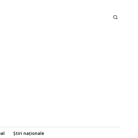
eal
Știri naționale