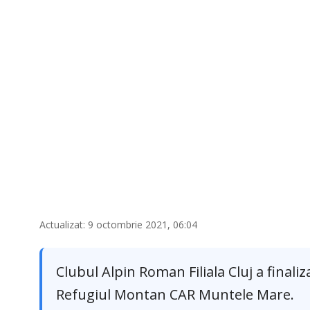
I
E
9
,
2
0
2
1
Actualizat: 9 octombrie 2021, 06:04
Clubul Alpin Roman Filiala Cluj a finali
Refugiul Montan CAR Muntele Mare.