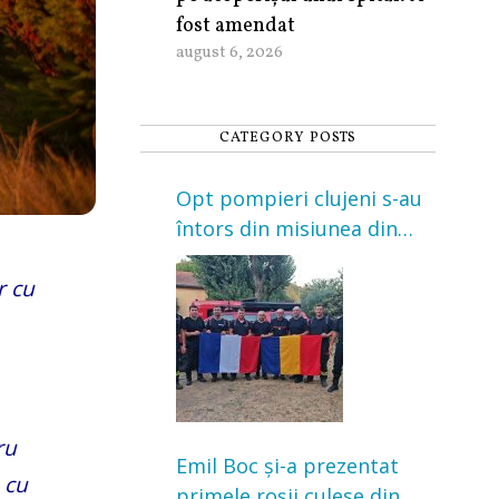
fost amendat
august 6, 2026
CATEGORY POSTS
Opt pompieri clujeni s-au
întors din misiunea din
Franța. Au intervenit la
r cu
incendii de vegetație și
pădure
ru
Emil Boc și-a prezentat
 cu
primele roșii culese din