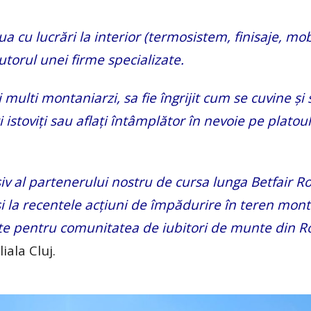
cu lucrări la interior (termosistem, finisaje, mob
utorul unei firme specializate.
 multi montaniarzi, sa fie îngrijit cum se cuvine și 
istoviți sau aflați întâmplător în nevoie pe platou
cisiv al partenerului nostru de cursa lunga Betfair 
i la recentele acțiuni de împădurire în teren monta
crete pentru comunitatea de iubitori de munte din 
iala Cluj.