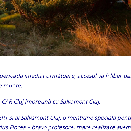
în perioada imediat următoare, accesul va fi liber da
pe munte.
e CAR Cluj împreună cu Salvamont Cluj.
 CERT și ai Salvamont Cluj, o mențiune speciala pent
Marius Florea – bravo profesore, mare realizare avem