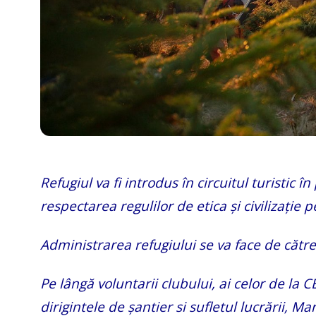
Refugiul va fi introdus în circuitul turistic 
respectarea regulilor de etica și civilizație 
Administrarea refugiului se va face de cătr
Pe lângă voluntarii clubului, ai celor de la
dirigintele de șantier si sufletul lucrării, 