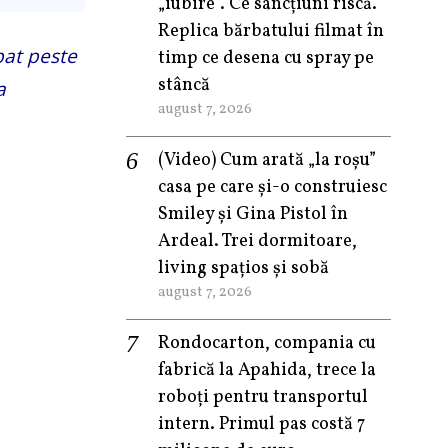
„iubire”. Ce sancțiuni riscă.
Replica bărbatului filmat în
pat peste
timp ce desena cu spray pe
stâncă
a
august 7, 2026
(Video) Cum arată „la roşu”
casa pe care şi-o construiesc
Smiley şi Gina Pistol în
Ardeal. Trei dormitoare,
living spațios și sobă
august 7, 2026
Rondocarton, compania cu
fabrică la Apahida, trece la
roboți pentru transportul
intern. Primul pas costă 7