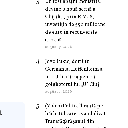
Un fost spațiu industrial
devine o nouă scenă a
Clujului, prin RIVUS,
investiția de 550 milioane
de euro în reconversie
urbană
august 7, 2026
Jovo Lukic, dorit în
Germania. Hoffenheim a
intrat în cursa pentru
golgheterul lui „U” Cluj
august 7, 2026
(Video) Poliția îl caută pe
,
bărbatul care a vandalizat
Transfăgărășanul din