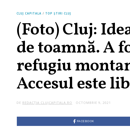
CLUJ CAPITALA
/
TOP ȘTIRI CLUJ
(Foto) Cluj: Id
de toamnă. A fo
refugiu montan 
Accesul este li
DE
REDACȚIA CLUJCAPITALA.RO
OCTOMBRIE 9, 2021
O
C
T
O
M
FACEBOOK
B
R