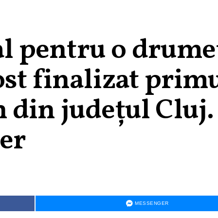
eal pentru o drume
st finalizat prim
din județul Cluj.
ber
MESSENGER