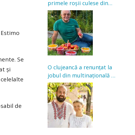
primele roșii culese din
grădină: „Niciun magazin
nu poate oferi această
satisfacție”
t Estimo
mente. Se
O clujeancă a renunțat la
at și
jobul din multinațională și
 celelalte
s-a mutat la țară. Acum
cultivă legume în grădina
bunicilor
osabil de