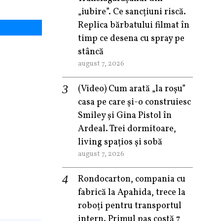
„iubire”. Ce sancțiuni riscă.
Replica bărbatului filmat în
timp ce desena cu spray pe
stâncă
august 7, 2026
(Video) Cum arată „la roşu”
casa pe care şi-o construiesc
Smiley şi Gina Pistol în
Ardeal. Trei dormitoare,
living spațios și sobă
august 7, 2026
Rondocarton, compania cu
fabrică la Apahida, trece la
roboți pentru transportul
intern. Primul pas costă 7