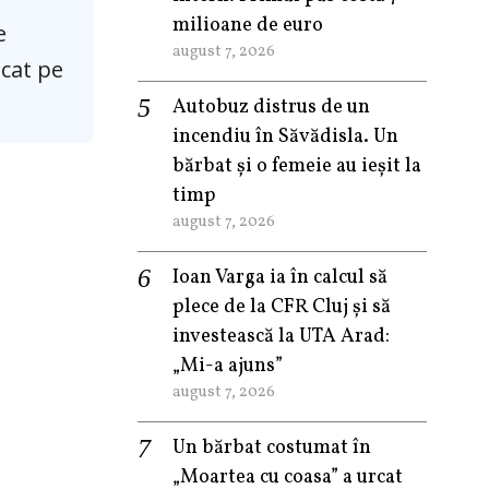
milioane de euro
e
august 7, 2026
icat pe
Autobuz distrus de un
incendiu în Săvădisla. Un
bărbat și o femeie au ieșit la
timp
august 7, 2026
Ioan Varga ia în calcul să
plece de la CFR Cluj și să
investească la UTA Arad:
„Mi-a ajuns”
august 7, 2026
Un bărbat costumat în
„Moartea cu coasa” a urcat