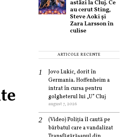
astăzi la Cluj. Ce
au cerut Sting,
Steve Aoki și
Zara Larsson în
culise
ARTICOLE RECENTE
Jovo Lukic, dorit în
Germania. Hoffenheim a
te
intrat în cursa pentru
golgheterul lui „U” Cluj
august 7, 2026
(Video) Poliția îl caută pe
bărbatul care a vandalizat
Transfăgărășanul din