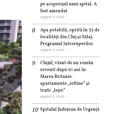
pe acoperișul unui spital. A
fost amendat
august 6, 2026
Apa potabilă, oprită în 35 de
localități din Cluj și Sălaj.
Programul întreruperilor
august 6, 2026
Clujul, văzut de un român
revenit după 10 ani în
Marea Britanie:
apartamente „ieftine” și
trafic „lejer”
august 6, 2026
Spitalul Județean de Urgență