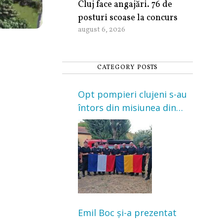
Cluj face angajări. 76 de
posturi scoase la concurs
august 6, 2026
CATEGORY POSTS
Opt pompieri clujeni s-au
întors din misiunea din
Franța. Au intervenit la
incendii de vegetație și
pădure
Emil Boc și-a prezentat