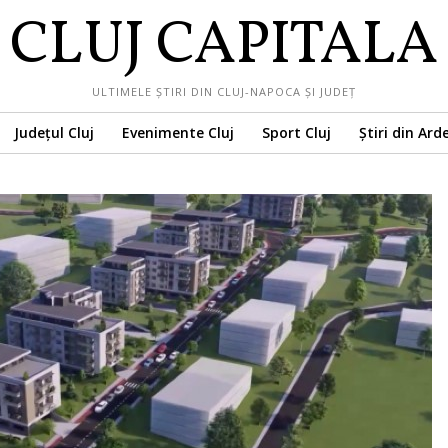
CLUJ CAPITALA
ULTIMELE ȘTIRI DIN CLUJ-NAPOCA ȘI JUDEȚ
Județul Cluj
Evenimente Cluj
Sport Cluj
Știri din Ard