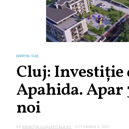
JUDEȚUL CLUJ
Cluj: Investiți
Apahida. Apar 
noi
DE
REDACȚIA CLUJCAPITALA.RO
OCTOMBRIE 8, 2021