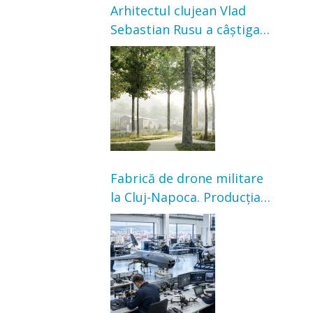
Arhitectul clujean Vlad
Sebastian Rusu a câștigat
concursul pentru
transformarea Grădinii
Casei Universitarilor
Fabrică de drone militare
la Cluj-Napoca. Producția
ar urma să înceapă în
toamna acestui an