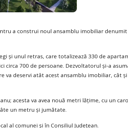
 pentru a construi noul ansamblu imobiliar denumi
regi și unul retras, care totalizează 330 de aparta
aici circa 700 de persoane. Dezvoltatorul și-a asum
re va deservi atât acest ansamblu imobiliar, cât și
ătianu; acesta va avea nouă metri lățime, cu un car
 câte un metru și jumătate.
cal al comunei și în Consiliul Județean.