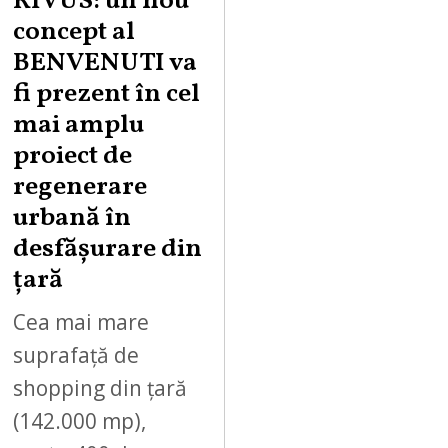
RIVUS: un nou
concept al
BENVENUTI va
fi prezent în cel
mai amplu
proiect de
regenerare
urbană în
desfășurare din
țară
Cea mai mare
suprafață de
shopping din țară
(142.000 mp),