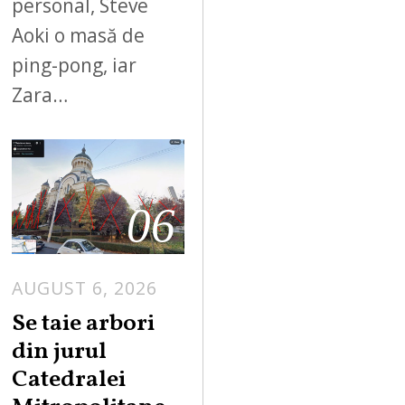
personal, Steve
Aoki o masă de
ping-pong, iar
Zara…
06
AUGUST 6, 2026
Se taie arbori
din jurul
Catedralei