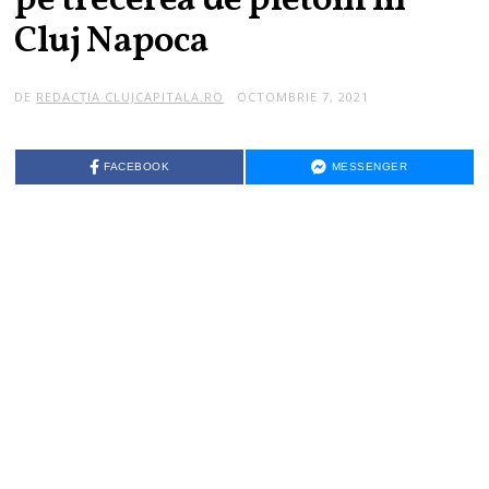
pe trecerea de pietoni în
Cluj Napoca
DE
REDACȚIA CLUJCAPITALA.RO
OCTOMBRIE 7, 2021
FACEBOOK
MESSENGER