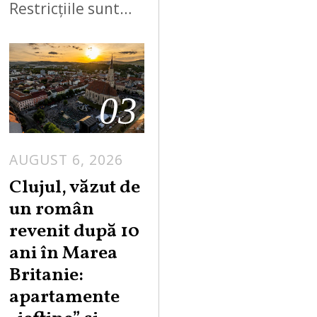
Restricțiile sunt…
03
AUGUST 6, 2026
Clujul, văzut de
un român
revenit după 10
ani în Marea
Britanie:
apartamente