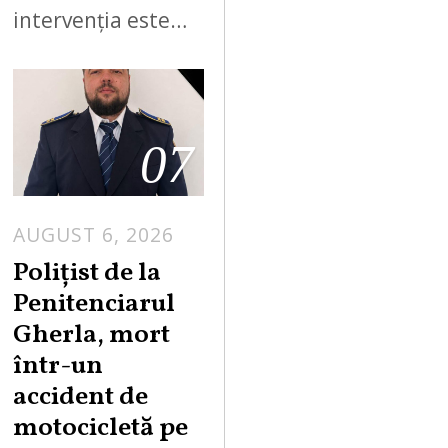
intervenția este…
07
AUGUST 6, 2026
Polițist de la
Penitenciarul
Gherla, mort
într-un
accident de
motocicletă pe