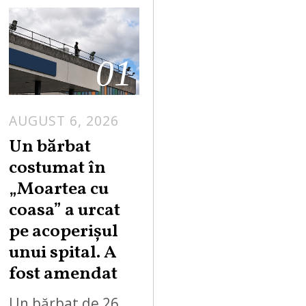
01
AUGUST 6, 2026
Un bărbat
costumat în
„Moartea cu
coasa” a urcat
pe acoperișul
unui spital. A
fost amendat
Un bărbat de 26