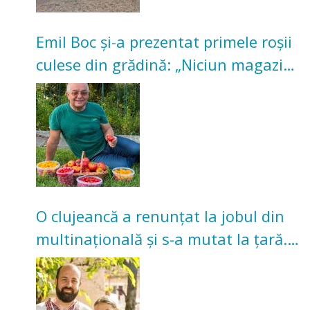
Emil Boc și-a prezentat primele roșii
culese din grădină: „Niciun magazin
nu poate oferi această satisfacție”
O clujeancă a renunțat la jobul din
multinațională și s-a mutat la țară.
Acum cultivă legume în grădina
bunicilor