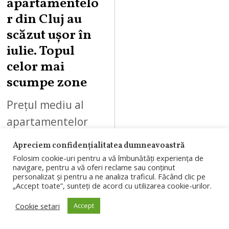
apartamentelo
r din Cluj au
scăzut ușor în
iulie. Topul
celor mai
scumpe zone
Prețul mediu al
apartamentelor
scoase la vânzare
Apreciem confidențialitatea dumneavoastră
în Cluj-Napoca a
Folosim cookie-uri pentru a vă îmbunătăți experiența de
navigare, pentru a vă oferi reclame sau conținut
coborât la 3.045 de
personalizat și pentru a ne analiza traficul. Făcând clic pe
„Accept toate”, sunteți de acord cu utilizarea cookie-urilor.
euro pe metru
pătrat în iulie.
Cookie setari
Accept
Ultracentral,