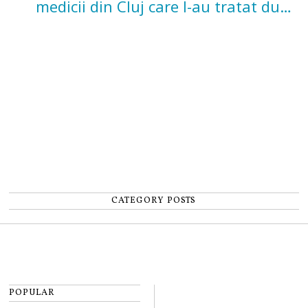
medicii din Cluj care l-au tratat după
un accident: „Nu m-am simțit un
număr”
CATEGORY POSTS
POPULAR