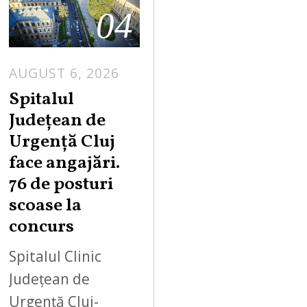
04
AUGUST 6, 2026
Spitalul
Județean de
Urgență Cluj
face angajări.
76 de posturi
scoase la
concurs
Spitalul Clinic
Județean de
Urgență Cluj-