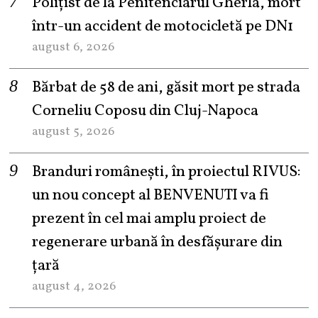
Polițist de la Penitenciarul Gherla, mort
într-un accident de motocicletă pe DN1
august 6, 2026
Bărbat de 58 de ani, găsit mort pe strada
Corneliu Coposu din Cluj-Napoca
august 5, 2026
Branduri românești, în proiectul RIVUS:
un nou concept al BENVENUTI va fi
prezent în cel mai amplu proiect de
regenerare urbană în desfășurare din
țară
august 4, 2026