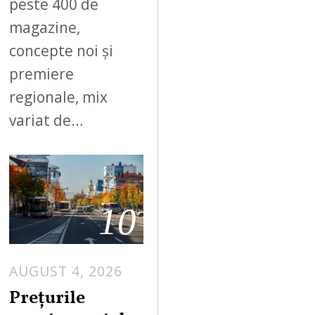
peste 400 de
magazine,
concepte noi și
premiere
regionale, mix
variat de…
10
AUGUST 4, 2026
Prețurile