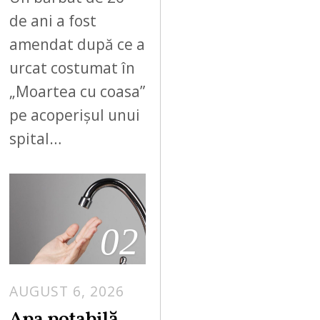
de ani a fost
amendat după ce a
urcat costumat în
„Moartea cu coasa”
pe acoperișul unui
spital…
02
AUGUST 6, 2026
Apa potabilă,