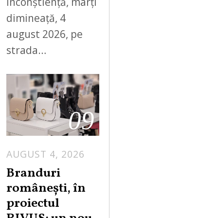
inconștiență, marți
dimineață, 4
august 2026, pe
strada…
09
AUGUST 4, 2026
Branduri
românești, în
proiectul