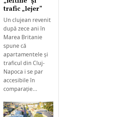
„ieftine” și
trafic „lejer”
Un clujean revenit
după zece ani în
Marea Britanie
spune că
apartamentele și
traficul din Cluj-
Napoca i se par
accesibile în
comparație…