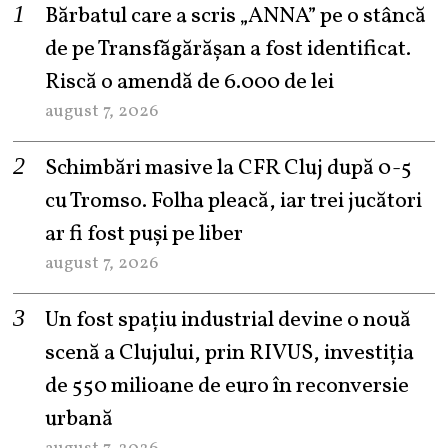
Bărbatul care a scris „ANNA” pe o stâncă
de pe Transfăgărășan a fost identificat.
Riscă o amendă de 6.000 de lei
august 7, 2026
Schimbări masive la CFR Cluj după 0-5
cu Tromso. Folha pleacă, iar trei jucători
ar fi fost puși pe liber
august 7, 2026
Un fost spațiu industrial devine o nouă
scenă a Clujului, prin RIVUS, investiția
de 550 milioane de euro în reconversie
urbană