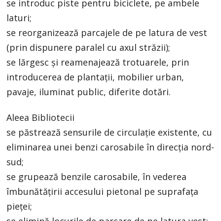
se introduc piste pentru biciclete, pe ambele
laturi;
se reorganizează parcajele de pe latura de vest
(prin dispunere paralel cu axul străzii);
se lărgesc și reamenajează trotuarele, prin
introducerea de plantații, mobilier urban,
pavaje, iluminat public, diferite dotări.
Aleea Bibliotecii
se păstrează sensurile de circulație existente, cu
eliminarea unei benzi carosabile în direcția nord-
sud;
se grupează benzile carosabile, în vederea
îmbunătățirii accesului pietonal pe suprafața
pieței;
se elimină locurile de parcare de pe latura vest;