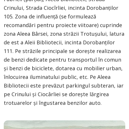
Crinului, Strada Ciocîrliei, incinta Dorobanților
105. Zona de influență (se formulează
recomandări pentru proiecte viitoare) cuprinde
zona Aleea Bârsei, zona străzii Trotușului, latura
de est a Aleii Bibliotecii, incinta Dorobanților
111. Pe străzile principale se doreşte realizarea
de benzi dedicate pentru transportul în comun
şi benzi de biciclete, dotarea cu mobilier urban,
înlocuirea iluminatului public, etc. Pe Aleea
Bibliotecii este prevăzut parkingul subteran, iar
pe Crinului şi Ciocârliei se doreşte lărgirea
trotuarelor şi îngustarea benzilor auto.