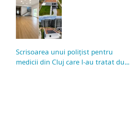
Scrisoarea unui polițist pentru
medicii din Cluj care l-au tratat după
un accident: „Nu m-am simțit un
număr”