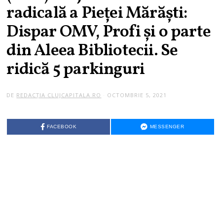
radicală a Pieței Mărăști:
Dispar OMV, Profi și o parte
din Aleea Bibliotecii. Se
ridică 5 parkinguri
DE
REDACȚIA CLUJCAPITALA.RO
OCTOMBRIE 5, 2021
O
C
T
O
M
FACEBOOK
MESSENGER
B
R
I
E
5
,
2
0
2
1