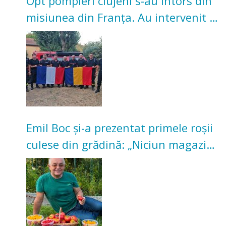
Opt pompieri clujeni s-au întors din
misiunea din Franța. Au intervenit la
incendii de vegetație și pădure
Emil Boc și-a prezentat primele roșii
culese din grădină: „Niciun magazin
nu poate oferi această satisfacție”