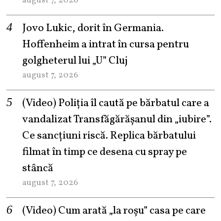
august 7, 2026
Jovo Lukic, dorit în Germania.
Hoffenheim a intrat în cursa pentru
golgheterul lui „U” Cluj
august 7, 2026
(Video) Poliția îl caută pe bărbatul care a
vandalizat Transfăgărășanul din „iubire”.
Ce sancțiuni riscă. Replica bărbatului
filmat în timp ce desena cu spray pe
stâncă
august 7, 2026
(Video) Cum arată „la roşu” casa pe care