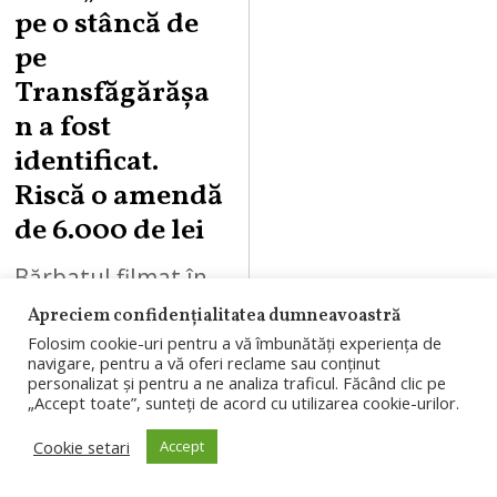
pe o stâncă de
pe
Transfăgărășa
n a fost
identificat.
Riscă o amendă
de 6.000 de lei
Bărbatul filmat în
timp ce scria
Apreciem confidențialitatea dumneavoastră
Folosim cookie-uri pentru a vă îmbunătăți experiența de
„ANNA” cu spray
navigare, pentru a vă oferi reclame sau conținut
pe o stâncă de pe
personalizat și pentru a ne analiza traficul. Făcând clic pe
„Accept toate”, sunteți de acord cu utilizarea cookie-urilor.
Transfăgărășan a
Cookie setari
Accept
fost identificat de