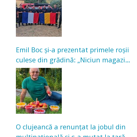
Emil Boc și-a prezentat primele roșii
culese din grădină: „Niciun magazin
nu poate oferi această satisfacție”
O clujeancă a renunțat la jobul din
multinațională și s-a mutat la țară.