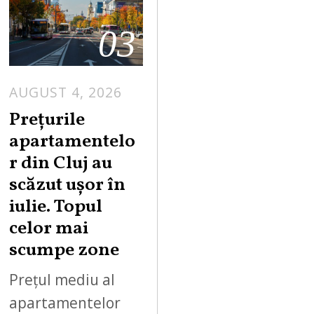
03
AUGUST 4, 2026
Prețurile
apartamentelo
r din Cluj au
scăzut ușor în
iulie. Topul
celor mai
scumpe zone
Prețul mediu al
apartamentelor