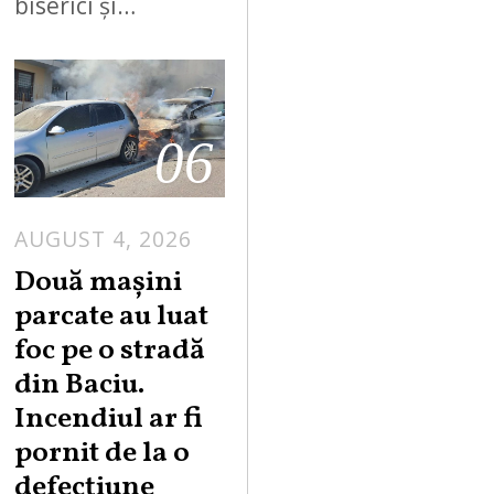
biserici și…
06
AUGUST 4, 2026
Două mașini
parcate au luat
foc pe o stradă
din Baciu.
Incendiul ar fi
pornit de la o
defecțiune