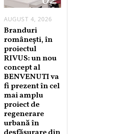
AUGUST 4, 2026
Branduri
românești, în
proiectul
RIVUS: un nou
concept al
BENVENUTI va
fi prezent în cel
mai amplu
proiect de
regenerare
urbană în
desfășurare din