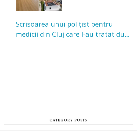
Scrisoarea unui polițist pentru
medicii din Cluj care l-au tratat după
un accident: „Nu m-am simțit un
număr”
CATEGORY POSTS