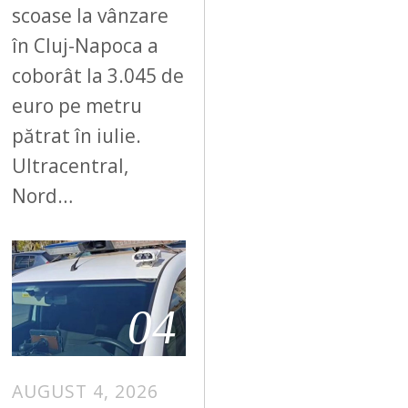
scoase la vânzare
în Cluj-Napoca a
coborât la 3.045 de
euro pe metru
pătrat în iulie.
Ultracentral,
Nord…
04
AUGUST 4, 2026