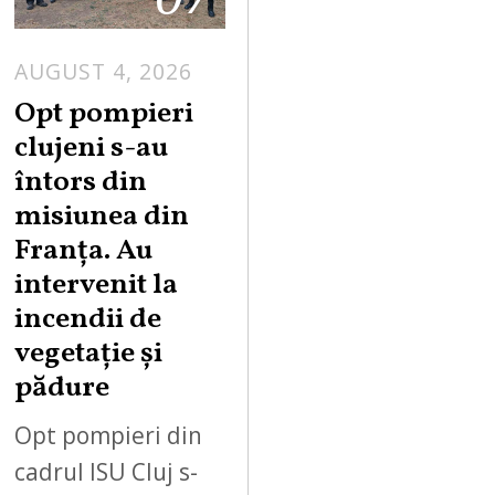
AUGUST 4, 2026
Opt pompieri
clujeni s-au
întors din
misiunea din
Franța. Au
intervenit la
incendii de
vegetație și
pădure
Opt pompieri din
cadrul ISU Cluj s-