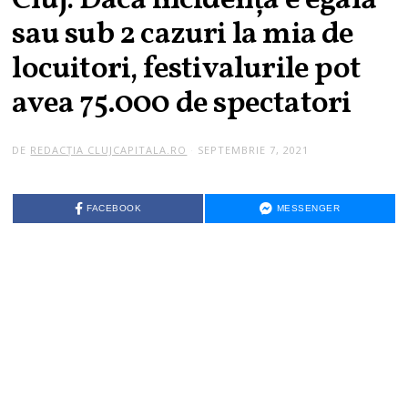
Cluj: Dacă incidența e egală
sau sub 2 cazuri la mia de
locuitori, festivalurile pot
avea 75.000 de spectatori
DE
REDACȚIA CLUJCAPITALA.RO
SEPTEMBRIE 7, 2021
S
E
P
T
E
FACEBOOK
MESSENGER
M
B
R
I
E
7
,
2
0
2
1