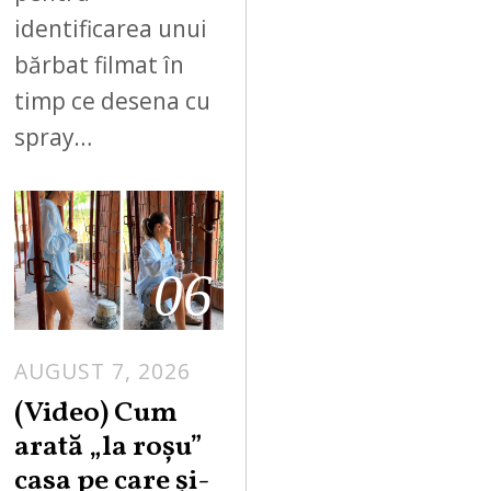
identificarea unui
bărbat filmat în
timp ce desena cu
spray…
06
AUGUST 7, 2026
(Video) Cum
arată „la roşu”
casa pe care şi-