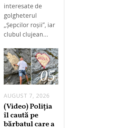
interesate de
golgheterul
„Șepcilor roșii”, iar
clubul clujean…
05
AUGUST 7, 2026
A
U
(Video) Poliția
G
îl caută pe
U
bărbatul care a
S