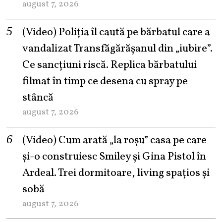
august 7, 2026
(Video) Poliția îl caută pe bărbatul care a
vandalizat Transfăgărășanul din „iubire”.
Ce sancțiuni riscă. Replica bărbatului
filmat în timp ce desena cu spray pe
stâncă
august 7, 2026
(Video) Cum arată „la roşu” casa pe care
şi-o construiesc Smiley şi Gina Pistol în
Ardeal. Trei dormitoare, living spațios și
sobă
august 7, 2026