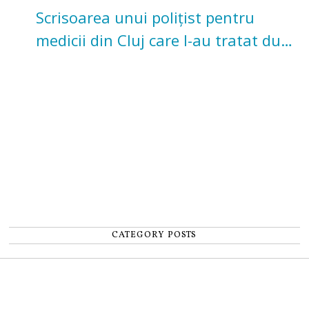
Scrisoarea unui polițist pentru
medicii din Cluj care l-au tratat după
un accident: „Nu m-am simțit un
număr”
CATEGORY POSTS