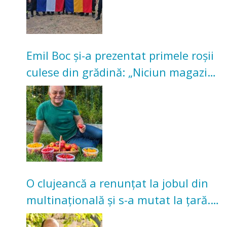
Emil Boc și-a prezentat primele roșii
culese din grădină: „Niciun magazin
nu poate oferi această satisfacție”
O clujeancă a renunțat la jobul din
multinațională și s-a mutat la țară.
Acum cultivă legume în grădina