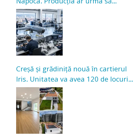
Napoca. Producția ar urma să
înceapă în toamna acestui an
Creșă și grădiniță nouă în cartierul
Iris. Unitatea va avea 120 de locuri
pentru copii