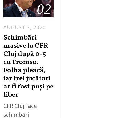
02
AUGUST 7, 2026
Schimbări
masive la CFR
Cluj după 0-5
cu Tromso.
Folha pleacă,
iar trei jucători
ar fi fost puși pe
liber
CFR Cluj face
schimbări