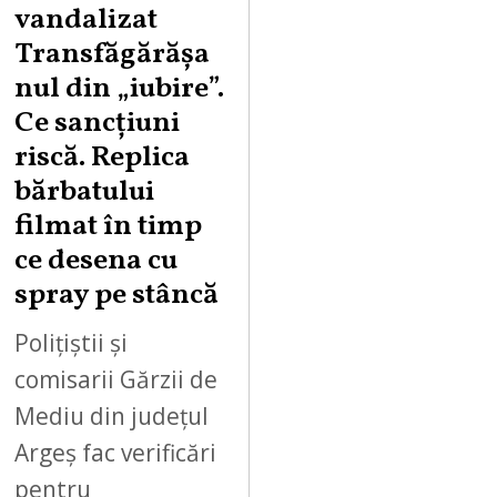
vandalizat
T
Transfăgărășa
7
,
nul din „iubire”.
2
Ce sancțiuni
0
riscă. Replica
2
bărbatului
6
filmat în timp
ce desena cu
spray pe stâncă
Polițiștii și
comisarii Gărzii de
Mediu din județul
Argeș fac verificări
pentru