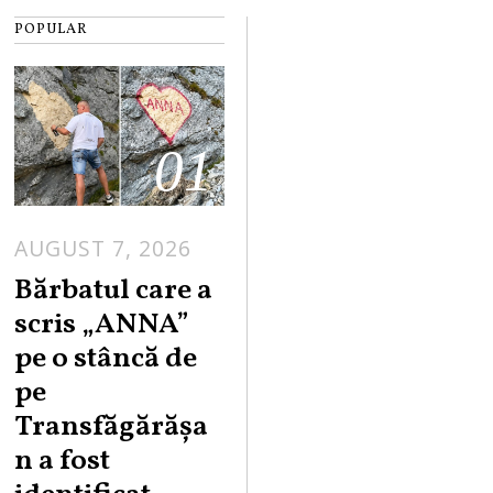
POPULAR
01
AUGUST 7, 2026
Bărbatul care a
scris „ANNA”
pe o stâncă de
pe
Transfăgărășa
n a fost