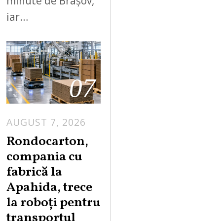
minute de Brașov,
iar…
07
AUGUST 7, 2026
A
U
Rondocarton,
G
compania cu
U
fabrică la
S
Apahida, trece
T
la roboți pentru
7
,
transportul