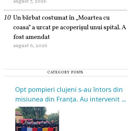
august 7, 2026
Un bărbat costumat în „Moartea cu
coasa” a urcat pe acoperișul unui spital. A
fost amendat
august 6, 2026
CATEGORY POSTS
Opt pompieri clujeni s-au întors din
misiunea din Franța. Au intervenit la
incendii de vegetație și pădure