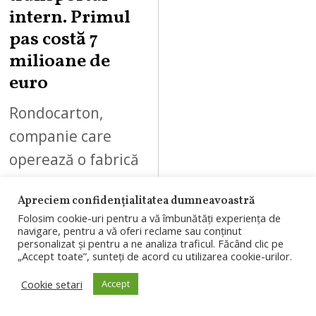
2
intern. Primul
0
pas costă 7
2
milioane de
6
euro
Rondocarton,
companie care
operează o fabrică
la Apahida,
Apreciem confidențialitatea dumneavoastră
investește 7
Folosim cookie-uri pentru a vă îmbunătăți experiența de
milioane de euro
navigare, pentru a vă oferi reclame sau conținut
personalizat și pentru a ne analiza traficul. Făcând clic pe
în prima etapă a
„Accept toate”, sunteți de acord cu utilizarea cookie-urilor.
unui sistem de
Cookie setari
Accept
automatizare a…