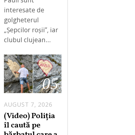
Pauli sunt
interesate de
golgheterul
„Șepcilor roșii”, iar
clubul clujean…
05
AUGUST 7, 2026
A
U
(Video) Poliția
G
îl caută pe
U
bărbatul care a