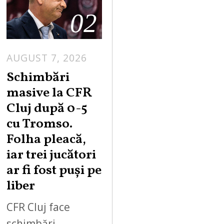
02
AUGUST 7, 2026
Schimbări
masive la CFR
Cluj după 0-5
cu Tromso.
Folha pleacă,
iar trei jucători
ar fi fost puși pe
liber
CFR Cluj face
schimbări