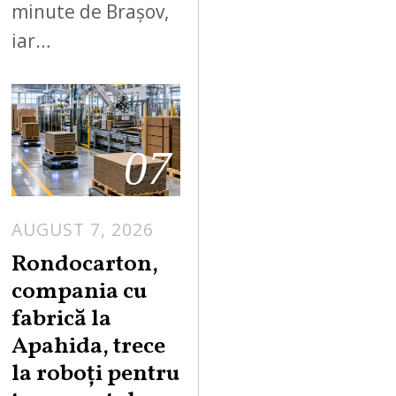
minute de Brașov,
iar…
07
AUGUST 7, 2026
A
U
Rondocarton,
G
compania cu
U
fabrică la
S
Apahida, trece
T
la roboți pentru
7