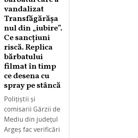
S
vandalizat
T
Transfăgărășa
7
,
nul din „iubire”.
2
Ce sancțiuni
0
riscă. Replica
2
bărbatului
6
filmat în timp
ce desena cu
spray pe stâncă
Polițiștii și
comisarii Gărzii de
Mediu din județul
Argeș fac verificări