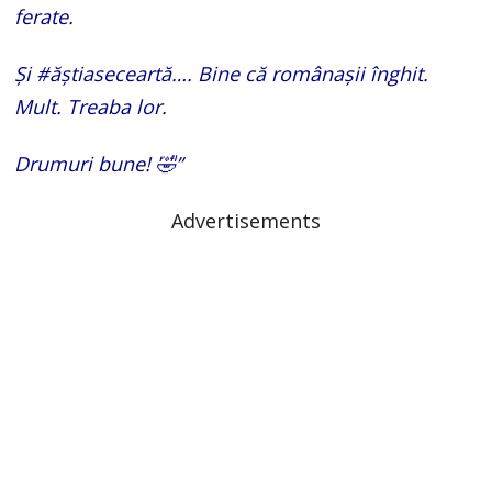
ferate.
Și #ăștiaseceartă…. Bine că românașii înghit.
Mult. Treaba lor.
Drumuri bune! 🤣”
Advertisements