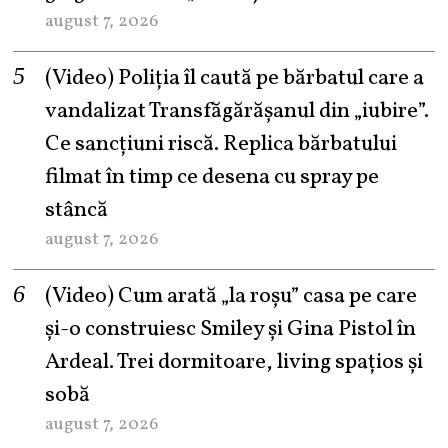
august 7, 2026
(Video) Poliția îl caută pe bărbatul care a
vandalizat Transfăgărășanul din „iubire”.
Ce sancțiuni riscă. Replica bărbatului
filmat în timp ce desena cu spray pe
stâncă
august 7, 2026
(Video) Cum arată „la roşu” casa pe care
şi-o construiesc Smiley şi Gina Pistol în
Ardeal. Trei dormitoare, living spațios și
sobă
august 7, 2026