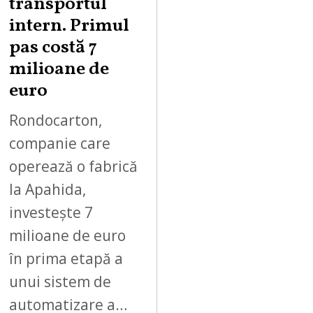
,
transportul
2
intern. Primul
0
pas costă 7
2
milioane de
6
euro
Rondocarton,
companie care
operează o fabrică
la Apahida,
investește 7
milioane de euro
în prima etapă a
unui sistem de
automatizare a…