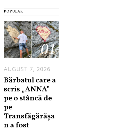
POPULAR
01
AUGUST 7, 2026
Bărbatul care a
scris „ANNA”
pe o stâncă de
pe
Transfăgărășa
n a fost