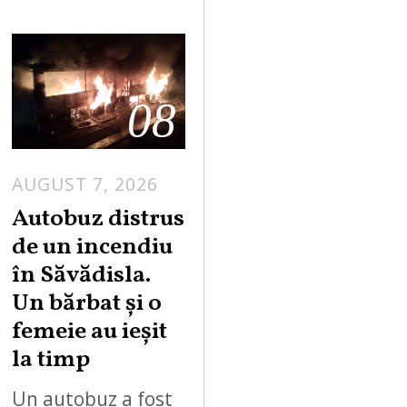
08
AUGUST 7, 2026
Autobuz distrus
de un incendiu
în Săvădisla.
Un bărbat și o
femeie au ieșit
la timp
Un autobuz a fost