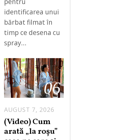
pentru
identificarea unui
bărbat filmat în
timp ce desena cu
spray…
06
AUGUST 7, 2026
(Video) Cum
arată „la roşu”