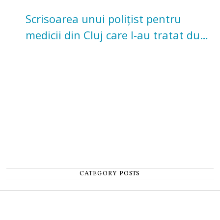
Scrisoarea unui polițist pentru
medicii din Cluj care l-au tratat după
un accident: „Nu m-am simțit un
număr”
CATEGORY POSTS