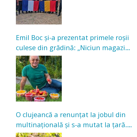
Emil Boc și-a prezentat primele roșii
culese din grădină: „Niciun magazin
nu poate oferi această satisfacție”
O clujeancă a renunțat la jobul din
multinațională și s-a mutat la țară.
Acum cultivă legume în grădina