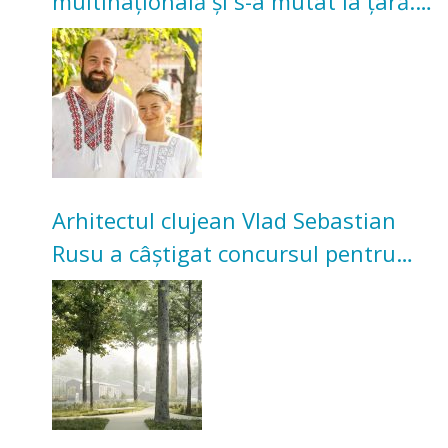
multinațională și s-a mutat la țară.
Acum cultivă legume în grădina
bunicilor
Arhitectul clujean Vlad Sebastian
Rusu a câștigat concursul pentru
transformarea Grădinii Casei
Universitarilor