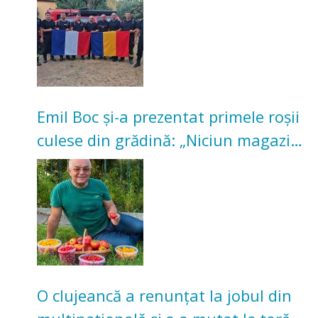
Emil Boc și-a prezentat primele roșii
culese din grădină: „Niciun magazin
nu poate oferi această satisfacție”
O clujeancă a renunțat la jobul din