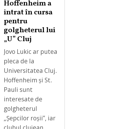
Hoffenheim a
intrat în cursa
pentru
golgheterul lui
„U” Cluj
Jovo Lukic ar putea
pleca de la
Universitatea Cluj.
Hoffenheim și St.
Pauli sunt
interesate de
golgheterul
„Șepcilor roșii”, iar
clubul clujean…