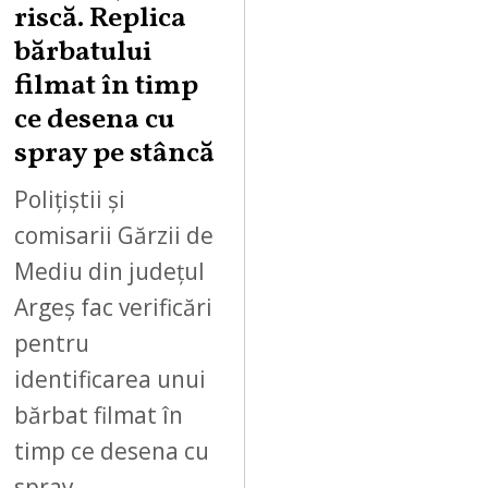
0
riscă. Replica
2
bărbatului
6
filmat în timp
ce desena cu
spray pe stâncă
Polițiștii și
comisarii Gărzii de
Mediu din județul
Argeș fac verificări
pentru
identificarea unui
bărbat filmat în
timp ce desena cu
spray…