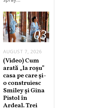
03
AUGUST 7, 2026
(Video) Cum
arată „la roşu”
casa pe care şi-
o construiesc
Smiley şi Gina
Pistol în
Ardeal. Trei