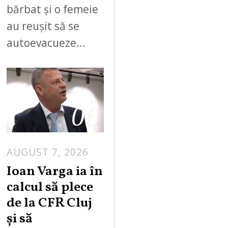
bărbat și o femeie
au reușit să se
autoevacueze…
06
AUGUST 7, 2026
Ioan Varga ia în
calcul să plece
de la CFR Cluj
și să