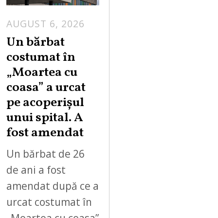
AUGUST 6, 2026
Un bărbat
costumat în
„Moartea cu
coasa” a urcat
pe acoperișul
unui spital. A
fost amendat
Un bărbat de 26
de ani a fost
amendat după ce a
urcat costumat în
„Moartea cu coasa”