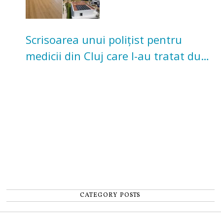
Scrisoarea unui polițist pentru
medicii din Cluj care l-au tratat după
un accident: „Nu m-am simțit un
număr”
CATEGORY POSTS