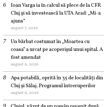
Ioan Varga ia în calcul să plece de la CFR
Cluj și să investească la UTA Arad: „Mi-a
ajuns”
august 7, 2026
Un bărbat costumat în „Moartea cu
coasa” a urcat pe acoperișul unui spital. A
fost amendat
august 6, 2026
Apa potabilă, oprită în 35 de localități din
Cluj și Sălaj. Programul întreruperilor
august 6, 2026
Clujul, văzut de un român revenit după