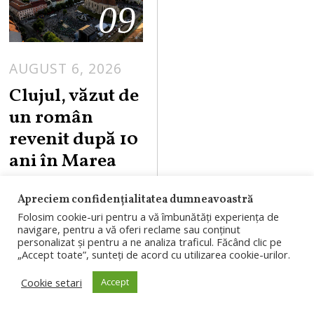
09
AUGUST 6, 2026
Clujul, văzut de
un român
revenit după 10
ani în Marea
Britanie:
Apreciem confidențialitatea dumneavoastră
apartamente
Folosim cookie-uri pentru a vă îmbunătăți experiența de
„ieftine” și
navigare, pentru a vă oferi reclame sau conținut
personalizat și pentru a ne analiza traficul. Făcând clic pe
trafic „lejer”
„Accept toate”, sunteți de acord cu utilizarea cookie-urilor.
Un clujean revenit
Cookie setari
Accept
după zece ani în