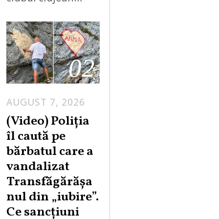
02
AUGUST 7, 2026
A
U
(Video) Poliția
G
îl caută pe
U
bărbatul care a
S
vandalizat
T
Transfăgărășa
7
,
nul din „iubire”.
2
Ce sancțiuni