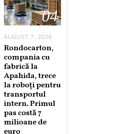
04
AUGUST 7, 2026
A
U
Rondocarton,
G
compania cu
U
fabrică la
S
Apahida, trece
T
la roboți pentru
7
,
transportul
2
intern. Primul
0
pas costă 7
2
milioane de
6
euro