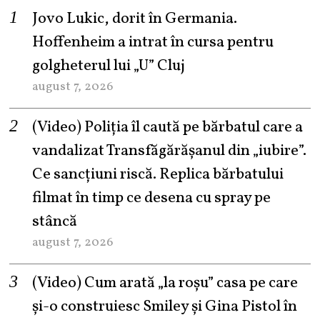
Jovo Lukic, dorit în Germania.
Hoffenheim a intrat în cursa pentru
golgheterul lui „U” Cluj
august 7, 2026
(Video) Poliția îl caută pe bărbatul care a
vandalizat Transfăgărășanul din „iubire”.
Ce sancțiuni riscă. Replica bărbatului
filmat în timp ce desena cu spray pe
stâncă
august 7, 2026
(Video) Cum arată „la roşu” casa pe care
şi-o construiesc Smiley şi Gina Pistol în