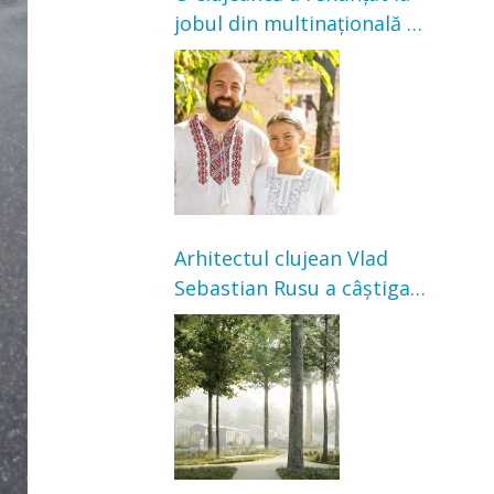
jobul din multinațională și
s-a mutat la țară. Acum
cultivă legume în grădina
bunicilor
Arhitectul clujean Vlad
Sebastian Rusu a câștigat
concursul pentru
transformarea Grădinii
Casei Universitarilor