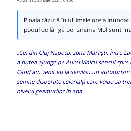
Actualizat: 20 iulie 2021, 04:50
Ploaia căzută în ultimele ore a inundat
podul de lângă benzinăria Mol sunt in
„Cei din Cluj Napoca, zona Mărăști, Între Lac
a putea ajunge pe Aurel Vlaicu sensul spre 
Când am venit eu la serviciu un autoturism 
semne disperate celorlalți care voiau sa tr
nivelul geamurilor in apa.