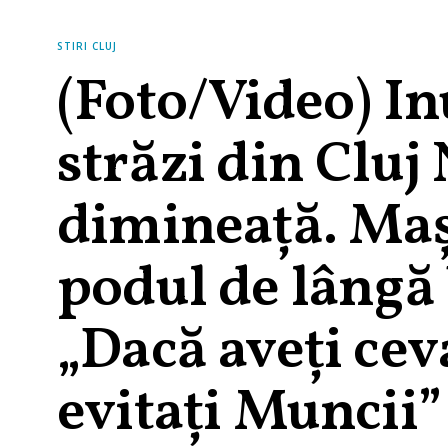
STIRI CLUJ
(Foto/Video) I
străzi din Cluj
dimineață. Maș
podul de lângă
„Dacă aveți cev
evitați Muncii”