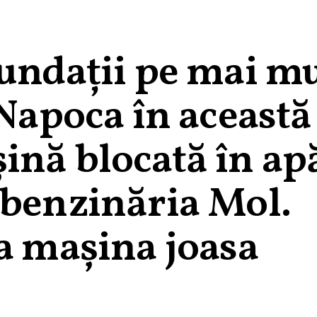
nundații pe mai m
 Napoca în această
ină blocată în apă
 benzinăria Mol.
a mașina joasa