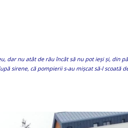
eu, dar nu atât de rău încât să nu pot ieși și, din pă
după sirene, că pompierii s-au mișcat să-l scoată d