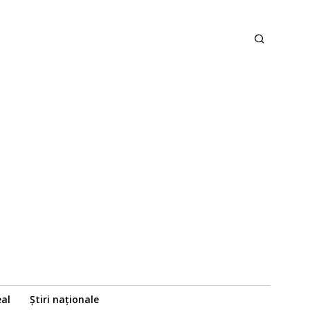
eal
Știri naționale