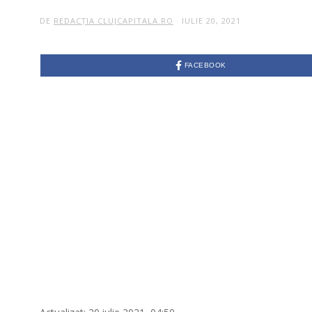
DE
REDACȚIA CLUJCAPITALA.RO
IULIE 20, 2021
FACEBOOK