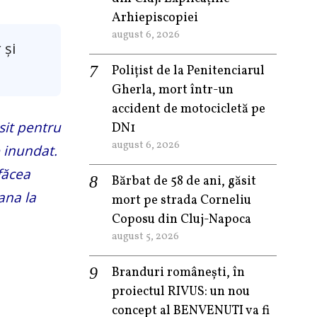
Arhiepiscopiei
august 6, 2026
 și
Polițist de la Penitenciarul
Gherla, mort într-un
accident de motocicletă pe
sit pentru
DN1
august 6, 2026
 inundat.
făcea
Bărbat de 58 de ani, găsit
ana la
mort pe strada Corneliu
Coposu din Cluj-Napoca
august 5, 2026
Branduri românești, în
proiectul RIVUS: un nou
concept al BENVENUTI va fi