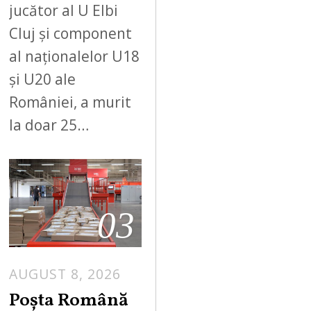
jucător al U Elbi
Cluj și component
al naționalelor U18
și U20 ale
României, a murit
la doar 25…
03
AUGUST 8, 2026
Poșta Română