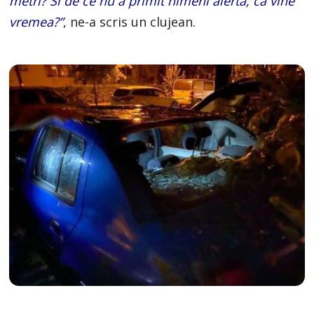
metri? Si de ce nu a primit nimeni alerta, ca vine
vremea?”
, ne-a scris un clujean.