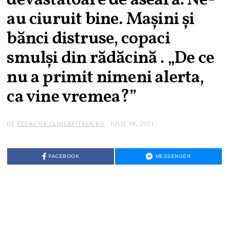
devastatoare de aseară. Ne-
au ciuruit bine. Mașini și
bănci distruse, copaci
smulși din rădăcină . „De ce
nu a primit nimeni alerta,
ca vine vremea?”
DE
REDACȚIA CLUJCAPITALA.RO
IULIE 19, 2021
FACEBOOK
MESSENGER