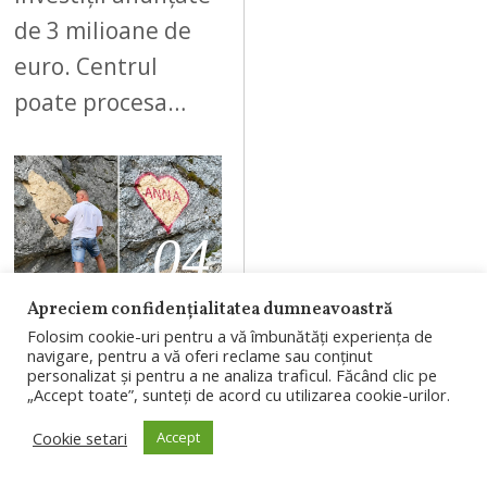
de 3 milioane de
euro. Centrul
poate procesa…
04
Apreciem confidențialitatea dumneavoastră
AUGUST 7, 2026
Folosim cookie-uri pentru a vă îmbunătăți experiența de
navigare, pentru a vă oferi reclame sau conținut
Bărbatul care a
personalizat și pentru a ne analiza traficul. Făcând clic pe
„Accept toate”, sunteți de acord cu utilizarea cookie-urilor.
scris „ANNA”
pe o stâncă de
Cookie setari
Accept
pe