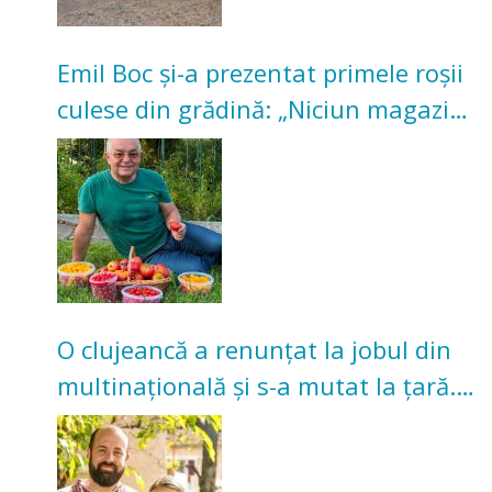
Emil Boc și-a prezentat primele roșii
culese din grădină: „Niciun magazin
nu poate oferi această satisfacție”
O clujeancă a renunțat la jobul din
multinațională și s-a mutat la țară.
Acum cultivă legume în grădina
bunicilor