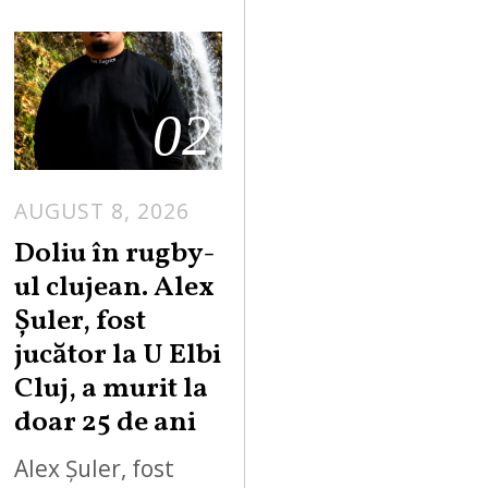
02
AUGUST 8, 2026
Doliu în rugby-
ul clujean. Alex
Șuler, fost
jucător la U Elbi
Cluj, a murit la
doar 25 de ani
Alex Șuler, fost