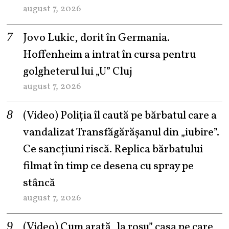
august 7, 2026
Jovo Lukic, dorit în Germania.
Hoffenheim a intrat în cursa pentru
golgheterul lui „U” Cluj
august 7, 2026
(Video) Poliția îl caută pe bărbatul care a
vandalizat Transfăgărășanul din „iubire”.
Ce sancțiuni riscă. Replica bărbatului
filmat în timp ce desena cu spray pe
stâncă
august 7, 2026
(Video) Cum arată „la roşu” casa pe care