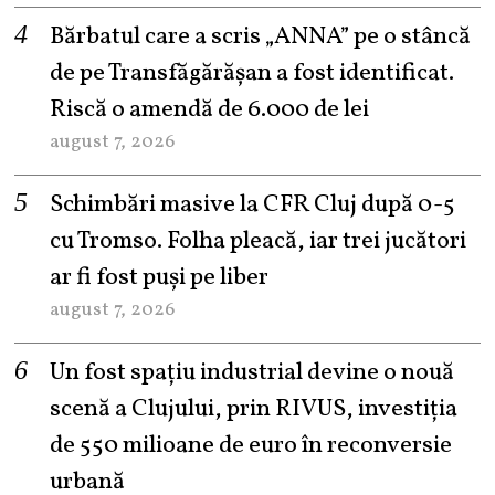
Bărbatul care a scris „ANNA” pe o stâncă
de pe Transfăgărășan a fost identificat.
Riscă o amendă de 6.000 de lei
august 7, 2026
Schimbări masive la CFR Cluj după 0-5
cu Tromso. Folha pleacă, iar trei jucători
ar fi fost puși pe liber
august 7, 2026
Un fost spațiu industrial devine o nouă
scenă a Clujului, prin RIVUS, investiția
de 550 milioane de euro în reconversie
urbană