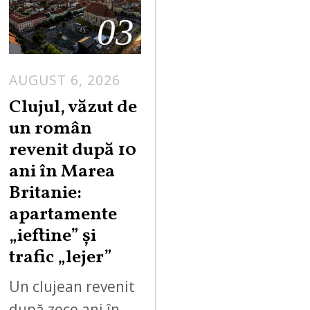
03
AUGUST 6, 2026
Clujul, văzut de
un român
revenit după 10
ani în Marea
Britanie:
apartamente
„ieftine” și
trafic „lejer”
Un clujean revenit
după zece ani în