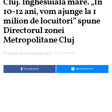
Cluj. Înghesuială mare. „În
10-12 ani, vom ajunge la 1
milion de locuitori” spune
Directorul zonei
Metropolitane Cluj
DE
REDACȚIA CLUJCAPITALA.RO
IULIE 14, 2021
FACEBOOK
MESSENGER