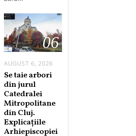
06
AUGUST 6, 2026
Se taie arbori
din jurul
Catedralei
Mitropolitane
din Cluj.
Explicațiile
Arhiepiscopiei