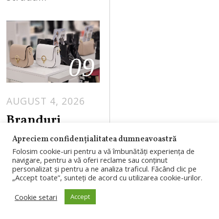
09
AUGUST 4, 2026
Branduri
românești, în
Apreciem confidențialitatea dumneavoastră
proiectul
Folosim cookie-uri pentru a vă îmbunătăți experiența de
navigare, pentru a vă oferi reclame sau conținut
RIVUS: un nou
personalizat și pentru a ne analiza traficul. Făcând clic pe
concept al
„Accept toate”, sunteți de acord cu utilizarea cookie-urilor.
BENVENUTI va
Cookie setari
Accept
fi prezent în cel