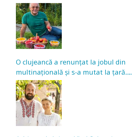
nu poate oferi această satisfacție”
O clujeancă a renunțat la jobul din
multinațională și s-a mutat la țară.
Acum cultivă legume în grădina
bunicilor