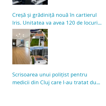
Creșă și grădiniță nouă în cartierul
Iris. Unitatea va avea 120 de locuri
pentru copii
Scrisoarea unui polițist pentru
medicii din Cluj care l-au tratat după
un accident: „Nu m-am simțit un
număr”