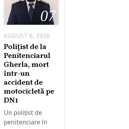
07
AUGUST 6, 2026
Polițist de la
Penitenciarul
Gherla, mort
într-un
accident de
motocicletă pe
DN1
Un polițist de
penitenciare în