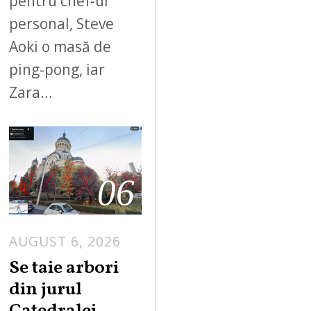
pentru chef-ul
personal, Steve
Aoki o masă de
ping-pong, iar
Zara…
06
AUGUST 6, 2026
Se taie arbori
din jurul