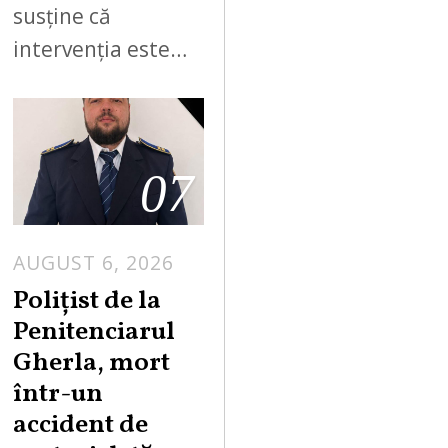
susține că
intervenția este…
07
AUGUST 6, 2026
Polițist de la
Penitenciarul
Gherla, mort
într-un
accident de