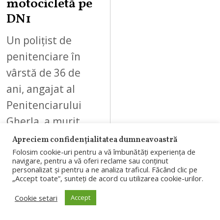
motocicletă pe
DN1
Un polițist de
penitenciare în
vârstă de 36 de
ani, angajat al
Penitenciarului
Gherla, a murit
într-un accident de
Apreciem confidențialitatea dumneavoastră
motocicletă
Folosim cookie-uri pentru a vă îmbunătăți experiența de
navigare, pentru a vă oferi reclame sau conținut
produs pe…
personalizat și pentru a ne analiza traficul. Făcând clic pe
„Accept toate”, sunteți de acord cu utilizarea cookie-urilor.
Cookie setari
Accept