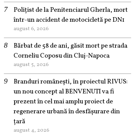
Polițist de la Penitenciarul Gherla, mort
într-un accident de motocicletă pe DN1
august 6, 2026
Bărbat de 58 de ani, găsit mort pe strada
Corneliu Coposu din Cluj-Napoca
august 5, 2026
Branduri românești, în proiectul RIVUS:
un nou concept al BENVENUTI va fi
prezent în cel mai amplu proiect de
regenerare urbană în desfășurare din
țară
august 4, 2026