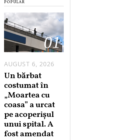
POPULAR
01
AUGUST 6, 2026
Un bărbat
costumat în
„Moartea cu
coasa” a urcat
pe acoperișul
unui spital. A
fost amendat