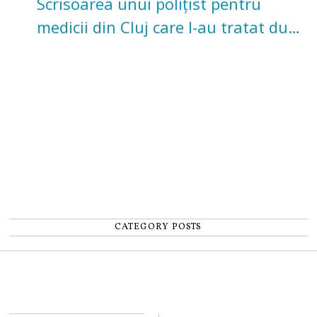
Scrisoarea unui polițist pentru
medicii din Cluj care l-au tratat după
un accident: „Nu m-am simțit un
număr”
CATEGORY POSTS