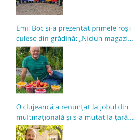
Emil Boc și-a prezentat primele roșii
culese din grădină: „Niciun magazin
nu poate oferi această satisfacție”
O clujeancă a renunțat la jobul din
multinațională și s-a mutat la țară.
Acum cultivă legume în grădina
bunicilor