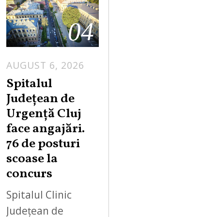
04
AUGUST 6, 2026
Spitalul
Județean de
Urgență Cluj
face angajări.
76 de posturi
scoase la
concurs
Spitalul Clinic
Județean de