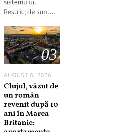
sistemului.
Restricțiile sunt…
03
AUGUST 6, 2026
Clujul, văzut de
un român
revenit după 10
ani în Marea
Britanie: